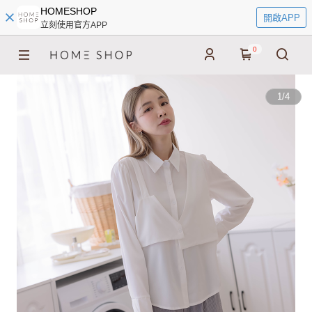
HOMESHOP
開啟APP
立刻使用官方APP
0
1
/
4