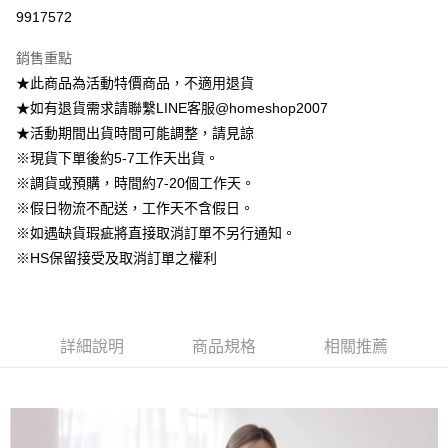
信用卡分期付款
9917572
3 期 0 利率 每期
NT$145
21家銀行
銷售重點
6 期 0 利率 每期
NT$72
21家銀行
合作金庫商業銀行
第一商業銀行
★此商品為活動特價商品，不適用退貨
華南商業銀行
彰化商業銀行
12 期 0 利率 每期
NT$36
21家銀行
合作金庫商業銀行
第一商業銀行
★如有退貨需求請聯繫LINE客服@homeshop2007
上海商業儲蓄銀行
台北富邦商業銀行
華南商業銀行
彰化商業銀行
24 期 0 利率 每期
NT$18
20家銀行
合作金庫商業銀行
第一商業銀行
國泰世華商業銀行
兆豐國際商業銀行
★活動期間出貨時間可能調整，請見諒
上海商業儲蓄銀行
台北富邦商業銀行
華南商業銀行
彰化商業銀行
臺灣中小企業銀行
台中商業銀行
合作金庫商業銀行
第一商業銀行
※現貨下單後約5-7工作天出貨。
LINE Pay
國泰世華商業銀行
兆豐國際商業銀行
上海商業儲蓄銀行
台北富邦商業銀行
匯豐（台灣）商業銀行
華泰商業銀行
華南商業銀行
彰化商業銀行
臺灣中小企業銀行
台中商業銀行
※調貨或預購，時間約7-20個工作天。
國泰世華商業銀行
兆豐國際商業銀行
聯邦商業銀行
遠東國際商業銀行
Apple Pay
上海商業儲蓄銀行
台北富邦商業銀行
匯豐（台灣）商業銀行
華泰商業銀行
※假日物流不配送，工作天不含假日。
臺灣中小企業銀行
台中商業銀行
元大商業銀行
永豐商業銀行
兆豐國際商業銀行
臺灣中小企業銀行
聯邦商業銀行
遠東國際商業銀行
匯豐（台灣）商業銀行
華泰商業銀行
※如遇缺貨瑕疵將直接取消訂單不另行通知。
街口支付
玉山商業銀行
星展（台灣）商業銀行
台中商業銀行
匯豐（台灣）商業銀行
元大商業銀行
永豐商業銀行
聯邦商業銀行
遠東國際商業銀行
※HS保留接受及取消訂單之權利
台新國際商業銀行
中國信託商業銀行
華泰商業銀行
聯邦商業銀行
玉山商業銀行
星展（台灣）商業銀行
悠遊付
元大商業銀行
永豐商業銀行
台灣樂天信用卡公司
遠東國際商業銀行
元大商業銀行
台新國際商業銀行
中國信託商業銀行
玉山商業銀行
星展（台灣）商業銀行
永豐商業銀行
玉山商業銀行
台灣樂天信用卡公司
大哥付你分期
台新國際商業銀行
中國信託商業銀行
星展（台灣）商業銀行
台新國際商業銀行
相關說明
台灣樂天信用卡公司
中國信託商業銀行
台灣樂天信用卡公司
詳細說明
商品規格
相關推薦
【大哥付你分期使用說明】
AFTEE先享後付
1.本服務由台灣大哥大提供，台灣大哥大用戶可立即使用無須另外申請。
2.付款方式選擇「大哥付你分期」，訂單成立後會自動跳轉到大哥付的交易
相關說明
流程，驗證手機門號後，選擇欲分期的期數、繳款截止日，確認付款後即完
【關於「AFTEE先享後付」】
成交易。
ATM付款
AFTEE先享後付是「在收到商品之後才付款」的支付方式。 讓您購物簡單
3.實際核准額度、可分期數及費用金額請依後續交易確認頁面所載為準。