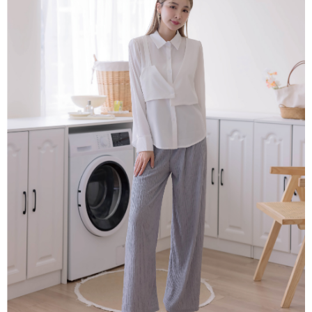
便利好安心！
4.訂單成立30分鐘內，如未前往確認交易或遇審核未通過，訂單將自動取
１．簡單：不需註冊會員、不需綁卡、不需儲值。
運送方式
消。如遇「轉專審核」未通過狀況，表示未達大哥付你分期系統評分，恕無
２．便利：只要手機號碼，簡訊認證，即可結帳。
法說明評估內容。
３．安心：先確認商品／服務後，再付款。
付款後全家取貨
【繳款方式說明】
1.分期款項不併入電信帳單，「大哥付你分期」於每月結算日後寄送繳費提
免運費
【「AFTEE先享後付」結帳流程】
醒簡訊。
１．於結帳方式選擇「AFTEE先享後付」後，將跳轉至「AFTEE先享後付」
2.透過簡訊連結打開帳單後，可選擇「超商條碼／台灣大直營門市／銀行轉
付款後萊爾富取貨
結帳頁面，進行簡訊認證並確認金額後，即可完成結帳。
帳／街口支付／iPASS MONEY」等通路繳費。
２．訂單成立數日內，您將收到繳費通知簡訊。
免運費
３．收到繳費通知簡訊後14天內，點擊此簡訊中的連結，可透過四大超商／
【注意事項】
ATM／網路銀行／等多元方式進行付款，方視為交易完成。
付款後7-11取貨
1.本服務係由「台灣大哥大股份有限公司」（以下簡稱本公司）所提供，讓
※ 請注意：結帳手續完成當下不需立刻繳費，但若您需要取消訂單，請聯絡
用戶於交易時，得透過本服務購買商品或服務，並由商店將買賣／分期付款
免運費
購買商品的店家。未經商家同意取消之訂單仍視為有效，需透過AFTEE先享
買賣價金債權讓與本公司後，依約使用本公司帳單繳交帳款。
後付繳納相關費用。
2.基於同意付款使用「大哥付你分期」之契約關係目的，商店將以您的個人
一般商品宅配
※ 交易是否成功請以「AFTEE先享後付 」之結帳頁面顯示為準，若有關於
資料（包含姓名、電話或地址）提供予台灣大哥大進項蒐集、處理及利用，
是否繳費成功／繳費後需取消欲退款等相關疑問，請聯繫「AFTEE先享後付
免運費
由本公司與您本人進行分期帳單所需資料之確認、核對及更正。
客戶支援中心」
https://netprotections.freshdesk.com/support/home
3.完整用戶服務條款，請詳閱以下連結：
https://oppay.tw/userRule
付款後門市自取
【注意事項】
１．透過由恩沛科技股份有限公司提供之「AFTEE先享後付」服務完成之交
每筆NT$80，滿NT$1,500(含以上)免運費
易，需依本服務之必要範圍內提供個人資料，並將交易相關給付款項請求債
權轉讓予恩沛科技股份有限公司。
國家/地區配送
查看運費
２．關於個人資料處理事宜，請瀏覽以下網址：
https://aftee.tw/terms/#terms3
３．未成年的使用者請事先徵得法定代理人或監護人之同意方可使用