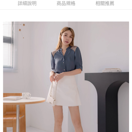
台灣樂天信用卡公司
中國信託商業銀行
台灣樂天信用卡公司
詳細說明
商品規格
相關推薦
【大哥付你分期使用說明】
AFTEE先享後付
1.本服務由台灣大哥大提供，台灣大哥大用戶可立即使用無須另外申請。
2.付款方式選擇「大哥付你分期」，訂單成立後會自動跳轉到大哥付的交易
相關說明
流程，驗證手機門號後，選擇欲分期的期數、繳款截止日，確認付款後即完
【關於「AFTEE先享後付」】
成交易。
ATM付款
AFTEE先享後付是「在收到商品之後才付款」的支付方式。 讓您購物簡單
3.實際核准額度、可分期數及費用金額請依後續交易確認頁面所載為準。
便利好安心！
4.訂單成立30分鐘內，如未前往確認交易或遇審核未通過，訂單將自動取
１．簡單：不需註冊會員、不需綁卡、不需儲值。
運送方式
消。如遇「轉專審核」未通過狀況，表示未達大哥付你分期系統評分，恕無
２．便利：只要手機號碼，簡訊認證，即可結帳。
法說明評估內容。
３．安心：先確認商品／服務後，再付款。
付款後全家取貨
【繳款方式說明】
1.分期款項不併入電信帳單，「大哥付你分期」於每月結算日後寄送繳費提
免運費
【「AFTEE先享後付」結帳流程】
醒簡訊。
１．於結帳方式選擇「AFTEE先享後付」後，將跳轉至「AFTEE先享後付」
2.透過簡訊連結打開帳單後，可選擇「超商條碼／台灣大直營門市／銀行轉
付款後萊爾富取貨
結帳頁面，進行簡訊認證並確認金額後，即可完成結帳。
帳／街口支付／iPASS MONEY」等通路繳費。
２．訂單成立數日內，您將收到繳費通知簡訊。
免運費
３．收到繳費通知簡訊後14天內，點擊此簡訊中的連結，可透過四大超商／
【注意事項】
ATM／網路銀行／等多元方式進行付款，方視為交易完成。
付款後7-11取貨
1.本服務係由「台灣大哥大股份有限公司」（以下簡稱本公司）所提供，讓
※ 請注意：結帳手續完成當下不需立刻繳費，但若您需要取消訂單，請聯絡
用戶於交易時，得透過本服務購買商品或服務，並由商店將買賣／分期付款
免運費
購買商品的店家。未經商家同意取消之訂單仍視為有效，需透過AFTEE先享
買賣價金債權讓與本公司後，依約使用本公司帳單繳交帳款。
後付繳納相關費用。
2.基於同意付款使用「大哥付你分期」之契約關係目的，商店將以您的個人
一般商品宅配
※ 交易是否成功請以「AFTEE先享後付 」之結帳頁面顯示為準，若有關於
資料（包含姓名、電話或地址）提供予台灣大哥大進項蒐集、處理及利用，
是否繳費成功／繳費後需取消欲退款等相關疑問，請聯繫「AFTEE先享後付
免運費
由本公司與您本人進行分期帳單所需資料之確認、核對及更正。
客戶支援中心」
https://netprotections.freshdesk.com/support/home
3.完整用戶服務條款，請詳閱以下連結：
https://oppay.tw/userRule
付款後門市自取
【注意事項】