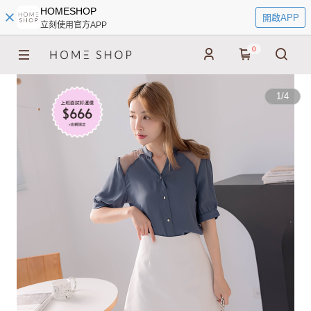
HOMESHOP
開啟APP
立刻使用官方APP
0
1
/
4