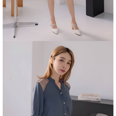
１．透過由恩沛科技股份有限公司提供之「AFTEE先享後付」服務完成之交
每筆NT$80，滿NT$1,500(含以上)免運費
易，需依本服務之必要範圍內提供個人資料，並將交易相關給付款項請求債
權轉讓予恩沛科技股份有限公司。
國家/地區配送
查看運費
２．關於個人資料處理事宜，請瀏覽以下網址：
https://aftee.tw/terms/#terms3
３．未成年的使用者請事先徵得法定代理人或監護人之同意方可使用
「AFTEE先享後付」，若未經同意申辦者引起之損失，本公司不負相關責
任。
４．使用「AFTEE先享後付」時，將依據個別帳號之用戶狀況，依本公司即
時審查核予不同之上限額度；若仍有額度不足之情形，本公司將視審查結果
請求用戶進行身份認證。
５．嚴禁一人註冊多個帳號或使用他人資訊註冊。若發現惡意使用之情形，
恩沛科技股份有限公司將有權停止該用戶之使用額度並採取法律行動。