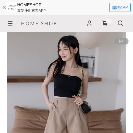
HOMESHOP
開啟APP
立刻使用官方APP
0
1
/
4