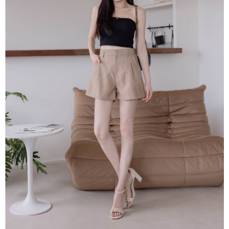
4.訂單成立30分鐘內，如未前往確認交易或遇審核未通過，訂單將自動取
１．簡單：不需註冊會員、不需綁卡、不需儲值。
運送方式
消。如遇「轉專審核」未通過狀況，表示未達大哥付你分期系統評分，恕無
２．便利：只要手機號碼，簡訊認證，即可結帳。
法說明評估內容。
３．安心：先確認商品／服務後，再付款。
付款後全家取貨
【繳款方式說明】
1.分期款項不併入電信帳單，「大哥付你分期」於每月結算日後寄送繳費提
免運費
【「AFTEE先享後付」結帳流程】
醒簡訊。
１．於結帳方式選擇「AFTEE先享後付」後，將跳轉至「AFTEE先享後付」
2.透過簡訊連結打開帳單後，可選擇「超商條碼／台灣大直營門市／銀行轉
付款後萊爾富取貨
結帳頁面，進行簡訊認證並確認金額後，即可完成結帳。
帳／街口支付／iPASS MONEY」等通路繳費。
２．訂單成立數日內，您將收到繳費通知簡訊。
免運費
３．收到繳費通知簡訊後14天內，點擊此簡訊中的連結，可透過四大超商／
【注意事項】
ATM／網路銀行／等多元方式進行付款，方視為交易完成。
付款後7-11取貨
1.本服務係由「台灣大哥大股份有限公司」（以下簡稱本公司）所提供，讓
※ 請注意：結帳手續完成當下不需立刻繳費，但若您需要取消訂單，請聯絡
用戶於交易時，得透過本服務購買商品或服務，並由商店將買賣／分期付款
免運費
購買商品的店家。未經商家同意取消之訂單仍視為有效，需透過AFTEE先享
買賣價金債權讓與本公司後，依約使用本公司帳單繳交帳款。
後付繳納相關費用。
2.基於同意付款使用「大哥付你分期」之契約關係目的，商店將以您的個人
一般商品宅配
※ 交易是否成功請以「AFTEE先享後付 」之結帳頁面顯示為準，若有關於
資料（包含姓名、電話或地址）提供予台灣大哥大進項蒐集、處理及利用，
是否繳費成功／繳費後需取消欲退款等相關疑問，請聯繫「AFTEE先享後付
免運費
由本公司與您本人進行分期帳單所需資料之確認、核對及更正。
客戶支援中心」
https://netprotections.freshdesk.com/support/home
3.完整用戶服務條款，請詳閱以下連結：
https://oppay.tw/userRule
付款後門市自取
【注意事項】
１．透過由恩沛科技股份有限公司提供之「AFTEE先享後付」服務完成之交
每筆NT$80，滿NT$1,500(含以上)免運費
易，需依本服務之必要範圍內提供個人資料，並將交易相關給付款項請求債
權轉讓予恩沛科技股份有限公司。
國家/地區配送
查看運費
２．關於個人資料處理事宜，請瀏覽以下網址：
https://aftee.tw/terms/#terms3
３．未成年的使用者請事先徵得法定代理人或監護人之同意方可使用
「AFTEE先享後付」，若未經同意申辦者引起之損失，本公司不負相關責