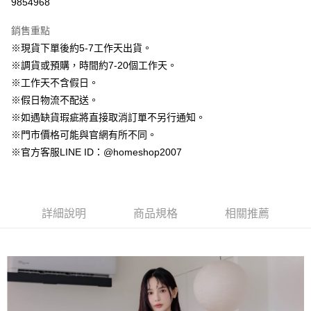
9854968
3 期 0 利率 每期
NT$163
21家銀行
銷售重點
6 期 0 利率 每期
NT$81
21家銀行
合作金庫商業銀行
第一商業銀行
※現貨下單後約5-7工作天出貨。
華南商業銀行
彰化商業銀行
12 期 0 利率 每期
NT$40
21家銀行
合作金庫商業銀行
第一商業銀行
※調貨或預購，時間約7-20個工作天。
上海商業儲蓄銀行
台北富邦商業銀行
華南商業銀行
彰化商業銀行
24 期 0 利率 每期
NT$20
20家銀行
合作金庫商業銀行
第一商業銀行
國泰世華商業銀行
兆豐國際商業銀行
※工作天不含假日。
上海商業儲蓄銀行
台北富邦商業銀行
華南商業銀行
彰化商業銀行
臺灣中小企業銀行
台中商業銀行
合作金庫商業銀行
第一商業銀行
※假日物流不配送。
LINE Pay
國泰世華商業銀行
兆豐國際商業銀行
上海商業儲蓄銀行
台北富邦商業銀行
匯豐（台灣）商業銀行
華泰商業銀行
華南商業銀行
彰化商業銀行
臺灣中小企業銀行
台中商業銀行
※如遇缺貨瑕疵將直接取消訂單不另行通知。
國泰世華商業銀行
兆豐國際商業銀行
聯邦商業銀行
遠東國際商業銀行
Apple Pay
上海商業儲蓄銀行
台北富邦商業銀行
匯豐（台灣）商業銀行
華泰商業銀行
※門市價格可能與官網有所不同。
臺灣中小企業銀行
台中商業銀行
元大商業銀行
永豐商業銀行
兆豐國際商業銀行
臺灣中小企業銀行
聯邦商業銀行
遠東國際商業銀行
匯豐（台灣）商業銀行
華泰商業銀行
※官方客服LINE ID：@homeshop2007
街口支付
玉山商業銀行
星展（台灣）商業銀行
台中商業銀行
匯豐（台灣）商業銀行
元大商業銀行
永豐商業銀行
聯邦商業銀行
遠東國際商業銀行
台新國際商業銀行
中國信託商業銀行
華泰商業銀行
聯邦商業銀行
玉山商業銀行
星展（台灣）商業銀行
悠遊付
元大商業銀行
永豐商業銀行
台灣樂天信用卡公司
遠東國際商業銀行
元大商業銀行
台新國際商業銀行
中國信託商業銀行
玉山商業銀行
星展（台灣）商業銀行
永豐商業銀行
玉山商業銀行
台灣樂天信用卡公司
大哥付你分期
台新國際商業銀行
中國信託商業銀行
詳細說明
商品規格
相關推薦
星展（台灣）商業銀行
台新國際商業銀行
相關說明
台灣樂天信用卡公司
中國信託商業銀行
台灣樂天信用卡公司
【大哥付你分期使用說明】
AFTEE先享後付
1.本服務由台灣大哥大提供，台灣大哥大用戶可立即使用無須另外申請。
2.付款方式選擇「大哥付你分期」，訂單成立後會自動跳轉到大哥付的交易
相關說明
流程，驗證手機門號後，選擇欲分期的期數、繳款截止日，確認付款後即完
【關於「AFTEE先享後付」】
成交易。
ATM付款
AFTEE先享後付是「在收到商品之後才付款」的支付方式。 讓您購物簡單
3.實際核准額度、可分期數及費用金額請依後續交易確認頁面所載為準。
便利好安心！