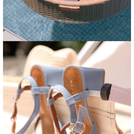
３．未成年的使用者請事先徵得法定代理人或監護人之同意方可使用
「AFTEE先享後付」，若未經同意申辦者引起之損失，本公司不負相關責
任。
４．使用「AFTEE先享後付」時，將依據個別帳號之用戶狀況，依本公司即
時審查核予不同之上限額度；若仍有額度不足之情形，本公司將視審查結果
請求用戶進行身份認證。
５．嚴禁一人註冊多個帳號或使用他人資訊註冊。若發現惡意使用之情形，
恩沛科技股份有限公司將有權停止該用戶之使用額度並採取法律行動。