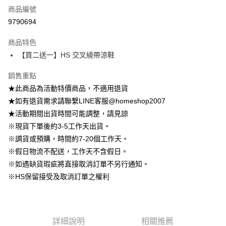
商品編號
信用卡分期付款
9790694
3 期 0 利率 每期
NT$206
21家銀行
商品特色
6 期 0 利率 每期
NT$103
21家銀行
合作金庫商業銀行
第一商業銀行
【買二送一】HS 交叉繞帶涼鞋
華南商業銀行
彰化商業銀行
12 期 0 利率 每期
NT$51
21家銀行
合作金庫商業銀行
第一商業銀行
上海商業儲蓄銀行
台北富邦商業銀行
華南商業銀行
彰化商業銀行
銷售重點
24 期 0 利率 每期
NT$25
20家銀行
合作金庫商業銀行
第一商業銀行
國泰世華商業銀行
兆豐國際商業銀行
上海商業儲蓄銀行
台北富邦商業銀行
華南商業銀行
彰化商業銀行
★此商品為活動特價商品，不適用退貨
臺灣中小企業銀行
台中商業銀行
合作金庫商業銀行
第一商業銀行
LINE Pay
國泰世華商業銀行
兆豐國際商業銀行
上海商業儲蓄銀行
台北富邦商業銀行
★如有退貨需求請聯繫LINE客服@homeshop2007
匯豐（台灣）商業銀行
華泰商業銀行
華南商業銀行
彰化商業銀行
臺灣中小企業銀行
台中商業銀行
國泰世華商業銀行
兆豐國際商業銀行
聯邦商業銀行
遠東國際商業銀行
Apple Pay
上海商業儲蓄銀行
台北富邦商業銀行
★活動期間出貨時間可能調整，請見諒
匯豐（台灣）商業銀行
華泰商業銀行
臺灣中小企業銀行
台中商業銀行
元大商業銀行
永豐商業銀行
兆豐國際商業銀行
臺灣中小企業銀行
※現貨下單後約3-5工作天出貨。
聯邦商業銀行
遠東國際商業銀行
匯豐（台灣）商業銀行
華泰商業銀行
街口支付
玉山商業銀行
星展（台灣）商業銀行
台中商業銀行
匯豐（台灣）商業銀行
元大商業銀行
永豐商業銀行
※調貨或預購，時間約7-20個工作天。
聯邦商業銀行
遠東國際商業銀行
台新國際商業銀行
中國信託商業銀行
華泰商業銀行
聯邦商業銀行
玉山商業銀行
星展（台灣）商業銀行
悠遊付
※假日物流不配送，工作天不含假日。
元大商業銀行
永豐商業銀行
台灣樂天信用卡公司
遠東國際商業銀行
元大商業銀行
台新國際商業銀行
中國信託商業銀行
玉山商業銀行
星展（台灣）商業銀行
※如遇缺貨瑕疵將直接取消訂單不另行通知。
永豐商業銀行
玉山商業銀行
台灣樂天信用卡公司
大哥付你分期
台新國際商業銀行
中國信託商業銀行
※HS保留接受及取消訂單之權利
星展（台灣）商業銀行
台新國際商業銀行
相關說明
台灣樂天信用卡公司
中國信託商業銀行
台灣樂天信用卡公司
【大哥付你分期使用說明】
AFTEE先享後付
1.本服務由台灣大哥大提供，台灣大哥大用戶可立即使用無須另外申請。
2.付款方式選擇「大哥付你分期」，訂單成立後會自動跳轉到大哥付的交易
相關說明
流程，驗證手機門號後，選擇欲分期的期數、繳款截止日，確認付款後即完
詳細說明
相關推薦
【關於「AFTEE先享後付」】