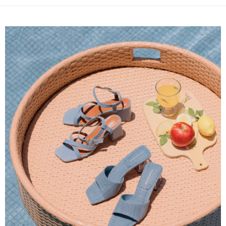
成交易。
ATM付款
AFTEE先享後付是「在收到商品之後才付款」的支付方式。 讓您購物簡單
3.實際核准額度、可分期數及費用金額請依後續交易確認頁面所載為準。
便利好安心！
4.訂單成立30分鐘內，如未前往確認交易或遇審核未通過，訂單將自動取
１．簡單：不需註冊會員、不需綁卡、不需儲值。
運送方式
消。如遇「轉專審核」未通過狀況，表示未達大哥付你分期系統評分，恕無
２．便利：只要手機號碼，簡訊認證，即可結帳。
法說明評估內容。
３．安心：先確認商品／服務後，再付款。
付款後全家取貨
【繳款方式說明】
1.分期款項不併入電信帳單，「大哥付你分期」於每月結算日後寄送繳費提
免運費
【「AFTEE先享後付」結帳流程】
醒簡訊。
１．於結帳方式選擇「AFTEE先享後付」後，將跳轉至「AFTEE先享後付」
2.透過簡訊連結打開帳單後，可選擇「超商條碼／台灣大直營門市／銀行轉
付款後萊爾富取貨
結帳頁面，進行簡訊認證並確認金額後，即可完成結帳。
帳／街口支付／iPASS MONEY」等通路繳費。
２．訂單成立數日內，您將收到繳費通知簡訊。
免運費
３．收到繳費通知簡訊後14天內，點擊此簡訊中的連結，可透過四大超商／
【注意事項】
ATM／網路銀行／等多元方式進行付款，方視為交易完成。
付款後7-11取貨
1.本服務係由「台灣大哥大股份有限公司」（以下簡稱本公司）所提供，讓
※ 請注意：結帳手續完成當下不需立刻繳費，但若您需要取消訂單，請聯絡
用戶於交易時，得透過本服務購買商品或服務，並由商店將買賣／分期付款
免運費
購買商品的店家。未經商家同意取消之訂單仍視為有效，需透過AFTEE先享
買賣價金債權讓與本公司後，依約使用本公司帳單繳交帳款。
後付繳納相關費用。
2.基於同意付款使用「大哥付你分期」之契約關係目的，商店將以您的個人
一般商品宅配
※ 交易是否成功請以「AFTEE先享後付 」之結帳頁面顯示為準，若有關於
資料（包含姓名、電話或地址）提供予台灣大哥大進項蒐集、處理及利用，
是否繳費成功／繳費後需取消欲退款等相關疑問，請聯繫「AFTEE先享後付
免運費
由本公司與您本人進行分期帳單所需資料之確認、核對及更正。
客戶支援中心」
https://netprotections.freshdesk.com/support/home
3.完整用戶服務條款，請詳閱以下連結：
https://oppay.tw/userRule
付款後門市自取
【注意事項】
１．透過由恩沛科技股份有限公司提供之「AFTEE先享後付」服務完成之交
每筆NT$80，滿NT$1,500(含以上)免運費
易，需依本服務之必要範圍內提供個人資料，並將交易相關給付款項請求債
權轉讓予恩沛科技股份有限公司。
國家/地區配送
查看運費
２．關於個人資料處理事宜，請瀏覽以下網址：
https://aftee.tw/terms/#terms3