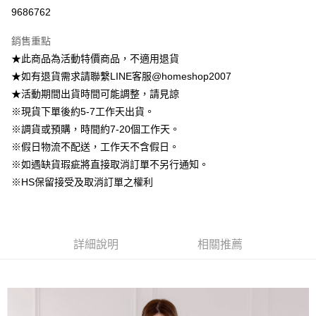
信用卡分期付款
9686762
3 期 0 利率 每期
NT$562
21家銀行
銷售重點
6 期 0 利率 每期
NT$281
21家銀行
合作金庫商業銀行
第一商業銀行
★此商品為活動特價商品，不適用退貨
華南商業銀行
彰化商業銀行
12 期 0 利率 每期
NT$140
21家銀行
合作金庫商業銀行
第一商業銀行
★如有退貨需求請聯繫LINE客服@homeshop2007
上海商業儲蓄銀行
台北富邦商業銀行
華南商業銀行
彰化商業銀行
24 期 0 利率 每期
NT$70
20家銀行
合作金庫商業銀行
第一商業銀行
國泰世華商業銀行
兆豐國際商業銀行
★活動期間出貨時間可能調整，請見諒
上海商業儲蓄銀行
台北富邦商業銀行
華南商業銀行
彰化商業銀行
臺灣中小企業銀行
台中商業銀行
合作金庫商業銀行
第一商業銀行
※現貨下單後約5-7工作天出貨。
LINE Pay
國泰世華商業銀行
兆豐國際商業銀行
上海商業儲蓄銀行
台北富邦商業銀行
匯豐（台灣）商業銀行
華泰商業銀行
華南商業銀行
彰化商業銀行
臺灣中小企業銀行
台中商業銀行
※調貨或預購，時間約7-20個工作天。
國泰世華商業銀行
兆豐國際商業銀行
聯邦商業銀行
遠東國際商業銀行
Apple Pay
上海商業儲蓄銀行
台北富邦商業銀行
匯豐（台灣）商業銀行
華泰商業銀行
※假日物流不配送，工作天不含假日。
臺灣中小企業銀行
台中商業銀行
元大商業銀行
永豐商業銀行
兆豐國際商業銀行
臺灣中小企業銀行
聯邦商業銀行
遠東國際商業銀行
匯豐（台灣）商業銀行
華泰商業銀行
※如遇缺貨瑕疵將直接取消訂單不另行通知。
街口支付
玉山商業銀行
星展（台灣）商業銀行
台中商業銀行
匯豐（台灣）商業銀行
元大商業銀行
永豐商業銀行
聯邦商業銀行
遠東國際商業銀行
※HS保留接受及取消訂單之權利
台新國際商業銀行
中國信託商業銀行
華泰商業銀行
聯邦商業銀行
玉山商業銀行
星展（台灣）商業銀行
悠遊付
元大商業銀行
永豐商業銀行
台灣樂天信用卡公司
遠東國際商業銀行
元大商業銀行
台新國際商業銀行
中國信託商業銀行
玉山商業銀行
星展（台灣）商業銀行
永豐商業銀行
玉山商業銀行
台灣樂天信用卡公司
Google Pay
台新國際商業銀行
中國信託商業銀行
星展（台灣）商業銀行
台新國際商業銀行
台灣樂天信用卡公司
中國信託商業銀行
台灣樂天信用卡公司
大哥付你分期
詳細說明
相關推薦
相關說明
【大哥付你分期使用說明】
AFTEE先享後付
1.本服務由台灣大哥大提供，台灣大哥大用戶可立即使用無須另外申請。
2.付款方式選擇「大哥付你分期」，訂單成立後會自動跳轉到大哥付的交易
相關說明
流程，驗證手機門號後，選擇欲分期的期數、繳款截止日，確認付款後即完