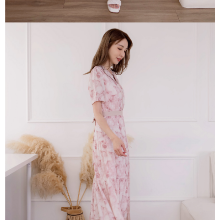
每筆NT$85，滿NT$1,500(含以上)免運費
https://aftee.tw/terms/#terms3
３．未成年的使用者請事先徵得法定代理人或監護人之同意方可使用
一般商品宅配
「AFTEE先享後付」，若未經同意申辦者引起之損失，本公司不負相關責
任。
免運費
４．使用「AFTEE先享後付」時，將依據個別帳號之用戶狀況，依本公司即
時審查核予不同之上限額度；若仍有額度不足之情形，本公司將視審查結果
請求用戶進行身份認證。
５．嚴禁一人註冊多個帳號或使用他人資訊註冊。若發現惡意使用之情形，
恩沛科技股份有限公司將有權停止該用戶之使用額度並採取法律行動。