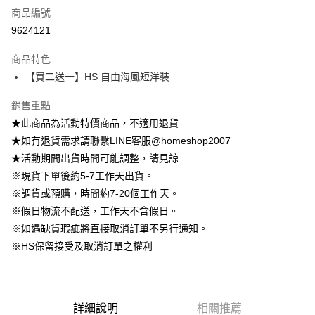
商品編號
信用卡分期付款
9624121
3 期 0 利率 每期
NT$462
21家銀行
商品特色
6 期 0 利率 每期
NT$231
21家銀行
合作金庫商業銀行
第一商業銀行
【買二送一】HS 自由海風短洋裝
華南商業銀行
彰化商業銀行
12 期 0 利率 每期
NT$115
21家銀行
合作金庫商業銀行
第一商業銀行
上海商業儲蓄銀行
台北富邦商業銀行
華南商業銀行
彰化商業銀行
銷售重點
24 期 0 利率 每期
NT$57
20家銀行
合作金庫商業銀行
第一商業銀行
國泰世華商業銀行
兆豐國際商業銀行
上海商業儲蓄銀行
台北富邦商業銀行
華南商業銀行
彰化商業銀行
★此商品為活動特價商品，不適用退貨
臺灣中小企業銀行
台中商業銀行
合作金庫商業銀行
第一商業銀行
LINE Pay
國泰世華商業銀行
兆豐國際商業銀行
上海商業儲蓄銀行
台北富邦商業銀行
★如有退貨需求請聯繫LINE客服@homeshop2007
匯豐（台灣）商業銀行
華泰商業銀行
華南商業銀行
彰化商業銀行
臺灣中小企業銀行
台中商業銀行
國泰世華商業銀行
兆豐國際商業銀行
聯邦商業銀行
遠東國際商業銀行
Apple Pay
上海商業儲蓄銀行
台北富邦商業銀行
★活動期間出貨時間可能調整，請見諒
匯豐（台灣）商業銀行
華泰商業銀行
臺灣中小企業銀行
台中商業銀行
元大商業銀行
永豐商業銀行
兆豐國際商業銀行
臺灣中小企業銀行
※現貨下單後約5-7工作天出貨。
聯邦商業銀行
遠東國際商業銀行
匯豐（台灣）商業銀行
華泰商業銀行
街口支付
玉山商業銀行
星展（台灣）商業銀行
台中商業銀行
匯豐（台灣）商業銀行
元大商業銀行
永豐商業銀行
※調貨或預購，時間約7-20個工作天。
聯邦商業銀行
遠東國際商業銀行
台新國際商業銀行
中國信託商業銀行
華泰商業銀行
聯邦商業銀行
玉山商業銀行
星展（台灣）商業銀行
悠遊付
※假日物流不配送，工作天不含假日。
元大商業銀行
永豐商業銀行
台灣樂天信用卡公司
遠東國際商業銀行
元大商業銀行
台新國際商業銀行
中國信託商業銀行
玉山商業銀行
星展（台灣）商業銀行
※如遇缺貨瑕疵將直接取消訂單不另行通知。
永豐商業銀行
玉山商業銀行
台灣樂天信用卡公司
Google Pay
台新國際商業銀行
中國信託商業銀行
※HS保留接受及取消訂單之權利
星展（台灣）商業銀行
台新國際商業銀行
台灣樂天信用卡公司
中國信託商業銀行
台灣樂天信用卡公司
大哥付你分期
相關說明
【大哥付你分期使用說明】
AFTEE先享後付
1.本服務由台灣大哥大提供，台灣大哥大用戶可立即使用無須另外申請。
詳細說明
相關推薦