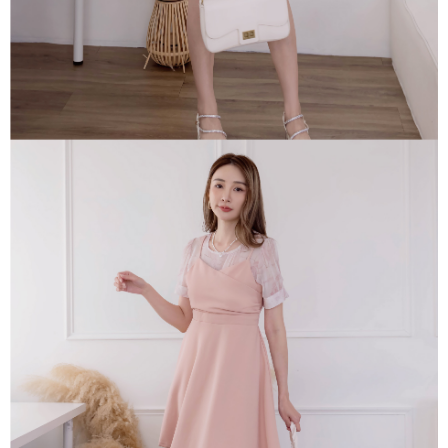
活動商品 - 付款後7-11取貨
２．關於個人資料處理事宜，請瀏覽以下網址：
每筆NT$85，滿NT$1,500(含以上)免運費
https://aftee.tw/terms/#terms3
３．未成年的使用者請事先徵得法定代理人或監護人之同意方可使用
一般商品宅配
「AFTEE先享後付」，若未經同意申辦者引起之損失，本公司不負相關責
任。
免運費
４．使用「AFTEE先享後付」時，將依據個別帳號之用戶狀況，依本公司即
時審查核予不同之上限額度；若仍有額度不足之情形，本公司將視審查結果
請求用戶進行身份認證。
５．嚴禁一人註冊多個帳號或使用他人資訊註冊。若發現惡意使用之情形，
恩沛科技股份有限公司將有權停止該用戶之使用額度並採取法律行動。