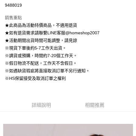
信用卡分期付款
9488019
3 期 0 利率 每期
NT$222
21家銀行
銷售重點
6 期 0 利率 每期
NT$111
21家銀行
合作金庫商業銀行
第一商業銀行
★此商品為活動特價商品，不適用退貨
華南商業銀行
彰化商業銀行
12 期 0 利率 每期
NT$55
21家銀行
合作金庫商業銀行
第一商業銀行
★如有退貨需求請聯繫LINE客服@homeshop2007
上海商業儲蓄銀行
台北富邦商業銀行
華南商業銀行
彰化商業銀行
24 期 0 利率 每期
NT$27
20家銀行
合作金庫商業銀行
第一商業銀行
國泰世華商業銀行
兆豐國際商業銀行
★活動期間出貨時間可能調整，請見諒
上海商業儲蓄銀行
台北富邦商業銀行
華南商業銀行
彰化商業銀行
臺灣中小企業銀行
台中商業銀行
合作金庫商業銀行
第一商業銀行
※現貨下單後約5-7工作天出貨。
LINE Pay
國泰世華商業銀行
兆豐國際商業銀行
上海商業儲蓄銀行
台北富邦商業銀行
匯豐（台灣）商業銀行
華泰商業銀行
華南商業銀行
彰化商業銀行
臺灣中小企業銀行
台中商業銀行
※調貨或預購，時間約7-20個工作天。
國泰世華商業銀行
兆豐國際商業銀行
聯邦商業銀行
遠東國際商業銀行
Apple Pay
上海商業儲蓄銀行
台北富邦商業銀行
匯豐（台灣）商業銀行
華泰商業銀行
※假日物流不配送，工作天不含假日。
臺灣中小企業銀行
台中商業銀行
元大商業銀行
永豐商業銀行
兆豐國際商業銀行
臺灣中小企業銀行
聯邦商業銀行
遠東國際商業銀行
匯豐（台灣）商業銀行
華泰商業銀行
※如遇缺貨瑕疵將直接取消訂單不另行通知。
街口支付
玉山商業銀行
星展（台灣）商業銀行
台中商業銀行
匯豐（台灣）商業銀行
元大商業銀行
永豐商業銀行
聯邦商業銀行
遠東國際商業銀行
※HS保留接受及取消訂單之權利
台新國際商業銀行
中國信託商業銀行
華泰商業銀行
聯邦商業銀行
玉山商業銀行
星展（台灣）商業銀行
悠遊付
元大商業銀行
永豐商業銀行
台灣樂天信用卡公司
遠東國際商業銀行
元大商業銀行
台新國際商業銀行
中國信託商業銀行
玉山商業銀行
星展（台灣）商業銀行
永豐商業銀行
玉山商業銀行
台灣樂天信用卡公司
大哥付你分期
台新國際商業銀行
中國信託商業銀行
星展（台灣）商業銀行
台新國際商業銀行
相關說明
台灣樂天信用卡公司
中國信託商業銀行
台灣樂天信用卡公司
詳細說明
相關推薦
【大哥付你分期使用說明】
AFTEE先享後付
1.本服務由台灣大哥大提供，台灣大哥大用戶可立即使用無須另外申請。
2.付款方式選擇「大哥付你分期」，訂單成立後會自動跳轉到大哥付的交易
相關說明
流程，驗證手機門號後，選擇欲分期的期數、繳款截止日，確認付款後即完
【關於「AFTEE先享後付」】
成交易。
ATM付款
AFTEE先享後付是「在收到商品之後才付款」的支付方式。 讓您購物簡單
3.實際核准額度、可分期數及費用金額請依後續交易確認頁面所載為準。