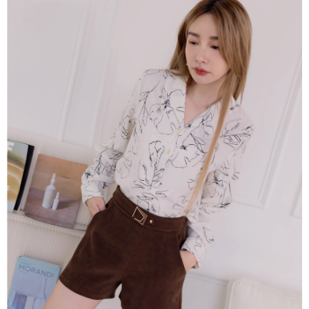
便利好安心！
4.訂單成立30分鐘內，如未前往確認交易或遇審核未通過，訂單將自動取
１．簡單：不需註冊會員、不需綁卡、不需儲值。
運送方式
消。如遇「轉專審核」未通過狀況，表示未達大哥付你分期系統評分，恕無
２．便利：只要手機號碼，簡訊認證，即可結帳。
法說明評估內容。
３．安心：先確認商品／服務後，再付款。
付款後全家取貨
【繳款方式說明】
1.分期款項不併入電信帳單，「大哥付你分期」於每月結算日後寄送繳費提
免運費
【「AFTEE先享後付」結帳流程】
醒簡訊。
１．於結帳方式選擇「AFTEE先享後付」後，將跳轉至「AFTEE先享後付」
2.透過簡訊連結打開帳單後，可選擇「超商條碼／台灣大直營門市／銀行轉
付款後萊爾富取貨
結帳頁面，進行簡訊認證並確認金額後，即可完成結帳。
帳／街口支付／iPASS MONEY」等通路繳費。
２．訂單成立數日內，您將收到繳費通知簡訊。
免運費
３．收到繳費通知簡訊後14天內，點擊此簡訊中的連結，可透過四大超商／
【注意事項】
ATM／網路銀行／等多元方式進行付款，方視為交易完成。
付款後7-11取貨
1.本服務係由「台灣大哥大股份有限公司」（以下簡稱本公司）所提供，讓
※ 請注意：結帳手續完成當下不需立刻繳費，但若您需要取消訂單，請聯絡
用戶於交易時，得透過本服務購買商品或服務，並由商店將買賣／分期付款
免運費
購買商品的店家。未經商家同意取消之訂單仍視為有效，需透過AFTEE先享
買賣價金債權讓與本公司後，依約使用本公司帳單繳交帳款。
後付繳納相關費用。
2.基於同意付款使用「大哥付你分期」之契約關係目的，商店將以您的個人
一般商品宅配
※ 交易是否成功請以「AFTEE先享後付 」之結帳頁面顯示為準，若有關於
資料（包含姓名、電話或地址）提供予台灣大哥大進項蒐集、處理及利用，
是否繳費成功／繳費後需取消欲退款等相關疑問，請聯繫「AFTEE先享後付
免運費
由本公司與您本人進行分期帳單所需資料之確認、核對及更正。
客戶支援中心」
https://netprotections.freshdesk.com/support/home
3.完整用戶服務條款，請詳閱以下連結：
https://oppay.tw/userRule
付款後門市自取
【注意事項】
１．透過由恩沛科技股份有限公司提供之「AFTEE先享後付」服務完成之交
每筆NT$80，滿NT$1,500(含以上)免運費
易，需依本服務之必要範圍內提供個人資料，並將交易相關給付款項請求債
權轉讓予恩沛科技股份有限公司。
國家/地區配送
查看運費
２．關於個人資料處理事宜，請瀏覽以下網址：
https://aftee.tw/terms/#terms3
３．未成年的使用者請事先徵得法定代理人或監護人之同意方可使用