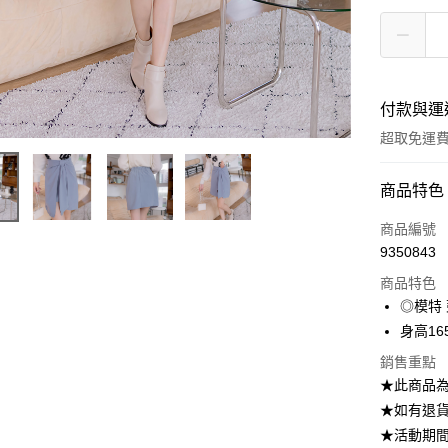
付款與運
超取免運
付款方式
商品特色
信用卡一
商品編號
9350843
信用卡分
商品特色
3 期 
◎模特
6 期 
合作金
身高165
華南商
12 期
合作金
銷售重點
上海商
華南商
24 期
★此商品
合作金
國泰世
上海商
華南商
★如有退貨需
臺灣中
合作金
LINE Pay
國泰世
上海商
匯豐（
★活動期
華南商
臺灣中