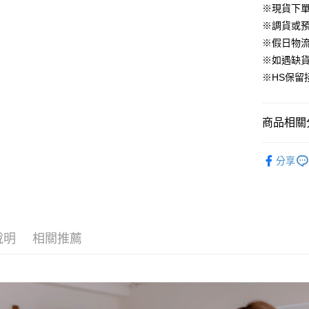
國泰世
聯邦商
Apple Pay
上海商
※現貨下單
匯豐（
臺灣中
元大商
兆豐國
聯邦商
※調貨或預
匯豐（
街口支付
玉山商
台中商
元大商
※假日物
聯邦商
台新國
華泰商
玉山商
悠遊付
元大商
※如遇缺
台灣樂
遠東國
台新國
玉山商
※HS保留
永豐商
台灣樂
大哥付你
台新國
星展（
相關說明
台灣樂
中國信
【大哥付
商品相關分
AFTEE先
1.本服務
2.付款方
相關說明
▹下身
流程，驗
【關於「A
分享
ATM付款
完成交易
AFTEE
▹HOMES
3.實際核
便利好安
4.訂單成
１．簡單
🔥 上班面
消。如遇
２．便利
運送方式
無法說明
３．安心
【繳款方
付款後全
說明
相關推薦
1.分期款
【「AFT
醒簡訊。
免運費
１．於結帳
2.透過簡
付」結帳
帳／街口支
付款後萊
２．訂單
３．收到繳
免運費
【注意事
／ATM／