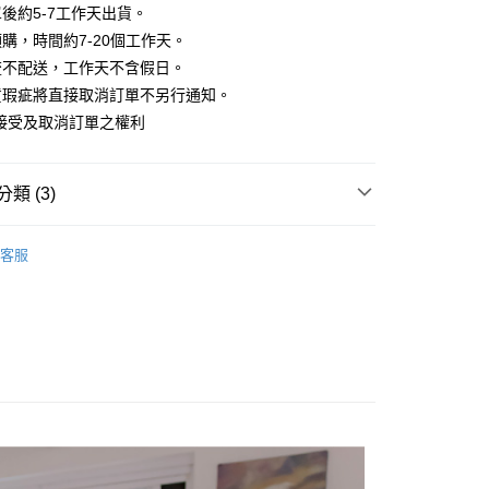
華商業銀行
兆豐國際商業銀行
業銀行
遠東國際商業銀行
業儲蓄銀行
台北富邦商業銀行
後約5-7工作天出貨。
台灣）商業銀行
華泰商業銀行
小企業銀行
台中商業銀行
業銀行
永豐商業銀行
際商業銀行
臺灣中小企業銀行
業銀行
遠東國際商業銀行
購，時間約7-20個工作天。
台灣）商業銀行
華泰商業銀行
業銀行
星展（台灣）商業銀行
業銀行
匯豐（台灣）商業銀行
業銀行
永豐商業銀行
流不配送，工作天不含假日。
業銀行
遠東國際商業銀行
際商業銀行
中國信託商業銀行
業銀行
聯邦商業銀行
業銀行
星展（台灣）商業銀行
業銀行
永豐商業銀行
貨瑕疵將直接取消訂單不另行通知。
天信用卡公司
際商業銀行
元大商業銀行
際商業銀行
中國信託商業銀行
業銀行
星展（台灣）商業銀行
接受及取消訂單之權利
業銀行
玉山商業銀行
天信用卡公司
分期
際商業銀行
中國信託商業銀行
台灣）商業銀行
台新國際商業銀行
天信用卡公司
託商業銀行
台灣樂天信用卡公司
你分期使用說明】
類 (3)
享後付
由台灣大哥大提供，台灣大哥大用戶可立即使用無須另外申請。
式選擇「大哥付你分期」，訂單成立後會自動跳轉到大哥付的交易
｜裙裝
證手機門號後，選擇欲分期的期數、繳款截止日，確認付款後即
FTEE先享後付」】
客服
。
先享後付是「在收到商品之後才付款」的支付方式。 讓您購物簡單
HOP ‧ 品牌全系列
｜下身
准額度、可分期數及費用金額請依後續交易確認頁面所載為準。
心！
立30分鐘內，如未前往確認交易或遇審核未通過，訂單將自動取
：不需註冊會員、不需綁卡、不需儲值。
試好運價666起
「轉專審核」未通過狀況，表示未達大哥付你分期系統評分，恕
：只要手機號碼，簡訊認證，即可結帳。
評估內容。
：先確認商品／服務後，再付款。
式說明】
家取貨
項不併入電信帳單，「大哥付你分期」於每月結算日後寄送繳費提
EE先享後付」結帳流程】
方式選擇「AFTEE先享後付」後，將跳轉至「AFTEE先享後
訊連結打開帳單後，可選擇「超商條碼／台灣大直營門市／銀行轉
頁面，進行簡訊認證並確認金額後，即可完成結帳。
付／iPASS MONEY」等通路繳費。
爾富取貨
成立數日內，您將收到繳費通知簡訊。
費通知簡訊後14天內，點擊此簡訊中的連結，可透過四大超商
項】
網路銀行／等多元方式進行付款，方視為交易完成。