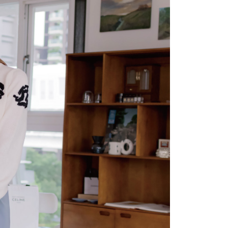
係由「台灣大哥大股份有限公司」（以下簡稱本公司）所提供，讓
：結帳手續完成當下不需立刻繳費，但若您需要取消訂單，請聯
1取貨
易時，得透過本服務購買商品或服務，並由商店將買賣／分期付
的店家。未經商家同意取消之訂單仍視為有效，需透過AFTEE
金債權讓與本公司後，依約使用本公司帳單繳交帳款。
繳納相關費用。
意付款使用「大哥付你分期」之契約關係目的，商店將以您的個人
否成功請以「AFTEE先享後付 」之結帳頁面顯示為準，若有關於
含姓名、電話或地址）提供予台灣大哥大進項蒐集、處理及利
功／繳費後需取消欲退款等相關疑問，請聯繫「AFTEE先享後
宅配
公司與您本人進行分期帳單所需資料之確認、核對及更正。
援中心」
https://netprotections.freshdesk.com/support/home
戶服務條款，請詳閱以下連結：
https://oppay.tw/userRule
項】
市自取
恩沛科技股份有限公司提供之「AFTEE先享後付」服務完成之
依本服務之必要範圍內提供個人資料，並將交易相關給付款項請
0，滿NT$1,500(含以上)免運費
讓予恩沛科技股份有限公司。
個人資料處理事宜，請瀏覽以下網址：
配送
查看運費
ee.tw/terms/#terms3
年的使用者請事先徵得法定代理人或監護人之同意方可使用
E先享後付」，若未經同意申辦者引起之損失，本公司不負相關責
AFTEE先享後付」時，將依據個別帳號之用戶狀況，依本公司
核予不同之上限額度；若仍有額度不足之情形，本公司將視審查
用戶進行身份認證。
一人註冊多個帳號或使用他人資訊註冊。若發現惡意使用之情
科技股份有限公司將有權停止該用戶之使用額度並採取法律行