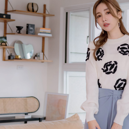
1.本服務
※ 請注意
付款後7-1
用戶於交
絡購買商品
款買賣價
先享後付
免運費
2.基於同
※ 交易是
資料（包
是否繳費成
一般商品
用，由本
付客戶支
免運費
3.完整用
【注意事
付款後門
１．透過由
交易，需
每筆NT$8
求債權轉
２．關於
國家/地區
https://aft
３．未成
「AFTE
任。
４．使用「
即時審查
結果請求
５．嚴禁
形，恩沛
動。