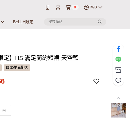
0
TWD
BeLLA限定
限定】HS 滿足簡約短裙 天空藍
國家/地區配送
66
M