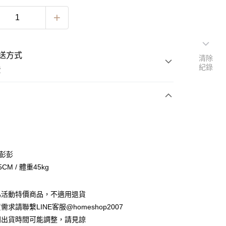
送方式
清除
紀錄
費
次付款
期付款
0 利率 每期
NT$222
21家銀行
 彭彭
0 利率 每期
NT$111
21家銀行
庫商業銀行
第一商業銀行
CM / 體重45kg
業銀行
彰化商業銀行
 0 利率 每期
NT$55
21家銀行
庫商業銀行
第一商業銀行
業儲蓄銀行
台北富邦商業銀行
業銀行
彰化商業銀行
 0 利率 每期
NT$27
20家銀行
為活動特價商品，不適用退貨
庫商業銀行
第一商業銀行
華商業銀行
兆豐國際商業銀行
業儲蓄銀行
台北富邦商業銀行
業銀行
彰化商業銀行
求請聯繫LINE客服@homeshop2007
小企業銀行
台中商業銀行
庫商業銀行
第一商業銀行
華商業銀行
兆豐國際商業銀行
業儲蓄銀行
台北富邦商業銀行
台灣）商業銀行
華泰商業銀行
間出貨時間可能調整，請見諒
業銀行
彰化商業銀行
小企業銀行
台中商業銀行