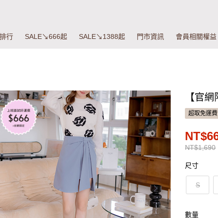
排行
SALE↘666起
SALE↘1388起
門市資訊
會員相關權益
【官網
超取免運費
NT$6
NT$1,690
尺寸
S
數量