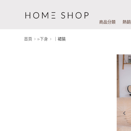
商品分類
熱銷
首頁
▹下身
｜裙裝