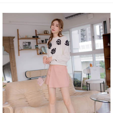
便利好安心！
4.訂單成立30分鐘內，如未前往確認交易或遇審核未通過，訂單將自動取
１．簡單：不需註冊會員、不需綁卡、不需儲值。
運送方式
消。如遇「轉專審核」未通過狀況，表示未達大哥付你分期系統評分，恕無
２．便利：只要手機號碼，簡訊認證，即可結帳。
法說明評估內容。
３．安心：先確認商品／服務後，再付款。
付款後全家取貨
【繳款方式說明】
1.分期款項不併入電信帳單，「大哥付你分期」於每月結算日後寄送繳費提
免運費
【「AFTEE先享後付」結帳流程】
醒簡訊。
１．於結帳方式選擇「AFTEE先享後付」後，將跳轉至「AFTEE先享後付」
2.透過簡訊連結打開帳單後，可選擇「超商條碼／台灣大直營門市／銀行轉
付款後萊爾富取貨
結帳頁面，進行簡訊認證並確認金額後，即可完成結帳。
帳／街口支付／iPASS MONEY」等通路繳費。
２．訂單成立數日內，您將收到繳費通知簡訊。
免運費
３．收到繳費通知簡訊後14天內，點擊此簡訊中的連結，可透過四大超商／
【注意事項】
ATM／網路銀行／等多元方式進行付款，方視為交易完成。
付款後7-11取貨
1.本服務係由「台灣大哥大股份有限公司」（以下簡稱本公司）所提供，讓
※ 請注意：結帳手續完成當下不需立刻繳費，但若您需要取消訂單，請聯絡
用戶於交易時，得透過本服務購買商品或服務，並由商店將買賣／分期付款
免運費
購買商品的店家。未經商家同意取消之訂單仍視為有效，需透過AFTEE先享
買賣價金債權讓與本公司後，依約使用本公司帳單繳交帳款。
後付繳納相關費用。
2.基於同意付款使用「大哥付你分期」之契約關係目的，商店將以您的個人
一般商品宅配
※ 交易是否成功請以「AFTEE先享後付 」之結帳頁面顯示為準，若有關於
資料（包含姓名、電話或地址）提供予台灣大哥大進項蒐集、處理及利用，
是否繳費成功／繳費後需取消欲退款等相關疑問，請聯繫「AFTEE先享後付
免運費
由本公司與您本人進行分期帳單所需資料之確認、核對及更正。
客戶支援中心」
https://netprotections.freshdesk.com/support/home
3.完整用戶服務條款，請詳閱以下連結：
https://oppay.tw/userRule
付款後門市自取
【注意事項】
１．透過由恩沛科技股份有限公司提供之「AFTEE先享後付」服務完成之交
每筆NT$80，滿NT$1,500(含以上)免運費
易，需依本服務之必要範圍內提供個人資料，並將交易相關給付款項請求債
權轉讓予恩沛科技股份有限公司。
國家/地區配送
查看運費
２．關於個人資料處理事宜，請瀏覽以下網址：
https://aftee.tw/terms/#terms3
３．未成年的使用者請事先徵得法定代理人或監護人之同意方可使用