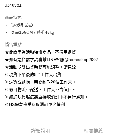
信用卡分期付款
9340981
3 期 0 利率 每期
NT$222
21家銀行
商品特色
6 期 0 利率 每期
NT$111
21家銀行
合作金庫商業銀行
第一商業銀行
◎模特 彭彭
華南商業銀行
彰化商業銀行
12 期 0 利率 每期
NT$55
21家銀行
合作金庫商業銀行
第一商業銀行
身高165CM / 體重45kg
上海商業儲蓄銀行
台北富邦商業銀行
華南商業銀行
彰化商業銀行
24 期 0 利率 每期
NT$27
20家銀行
合作金庫商業銀行
第一商業銀行
國泰世華商業銀行
兆豐國際商業銀行
上海商業儲蓄銀行
台北富邦商業銀行
華南商業銀行
彰化商業銀行
銷售重點
臺灣中小企業銀行
台中商業銀行
合作金庫商業銀行
第一商業銀行
LINE Pay
國泰世華商業銀行
兆豐國際商業銀行
上海商業儲蓄銀行
台北富邦商業銀行
★此商品為活動特價商品，不適用退貨
匯豐（台灣）商業銀行
華泰商業銀行
華南商業銀行
彰化商業銀行
臺灣中小企業銀行
台中商業銀行
國泰世華商業銀行
兆豐國際商業銀行
聯邦商業銀行
遠東國際商業銀行
Apple Pay
上海商業儲蓄銀行
台北富邦商業銀行
★如有退貨需求請聯繫LINE客服@homeshop2007
匯豐（台灣）商業銀行
華泰商業銀行
臺灣中小企業銀行
台中商業銀行
元大商業銀行
永豐商業銀行
兆豐國際商業銀行
臺灣中小企業銀行
★活動期間出貨時間可能調整，請見諒
聯邦商業銀行
遠東國際商業銀行
匯豐（台灣）商業銀行
華泰商業銀行
街口支付
玉山商業銀行
星展（台灣）商業銀行
台中商業銀行
匯豐（台灣）商業銀行
元大商業銀行
永豐商業銀行
※現貨下單後約5-7工作天出貨。
聯邦商業銀行
遠東國際商業銀行
台新國際商業銀行
中國信託商業銀行
華泰商業銀行
聯邦商業銀行
玉山商業銀行
星展（台灣）商業銀行
悠遊付
※調貨或預購，時間約7-20個工作天。
元大商業銀行
永豐商業銀行
台灣樂天信用卡公司
遠東國際商業銀行
元大商業銀行
台新國際商業銀行
中國信託商業銀行
玉山商業銀行
星展（台灣）商業銀行
※假日物流不配送，工作天不含假日。
永豐商業銀行
玉山商業銀行
台灣樂天信用卡公司
大哥付你分期
台新國際商業銀行
中國信託商業銀行
※如遇缺貨瑕疵將直接取消訂單不另行通知。
星展（台灣）商業銀行
台新國際商業銀行
相關說明
台灣樂天信用卡公司
中國信託商業銀行
台灣樂天信用卡公司
※HS保留接受及取消訂單之權利
【大哥付你分期使用說明】
AFTEE先享後付
1.本服務由台灣大哥大提供，台灣大哥大用戶可立即使用無須另外申請。
2.付款方式選擇「大哥付你分期」，訂單成立後會自動跳轉到大哥付的交易
相關說明
流程，驗證手機門號後，選擇欲分期的期數、繳款截止日，確認付款後即完
【關於「AFTEE先享後付」】
成交易。
ATM付款
AFTEE先享後付是「在收到商品之後才付款」的支付方式。 讓您購物簡單
詳細說明
相關推薦
3.實際核准額度、可分期數及費用金額請依後續交易確認頁面所載為準。