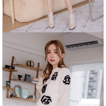
「AFTEE先享後付」，若未經同意申辦者引起之損失，本公司不負相關責
任。
４．使用「AFTEE先享後付」時，將依據個別帳號之用戶狀況，依本公司即
時審查核予不同之上限額度；若仍有額度不足之情形，本公司將視審查結果
請求用戶進行身份認證。
５．嚴禁一人註冊多個帳號或使用他人資訊註冊。若發現惡意使用之情形，
恩沛科技股份有限公司將有權停止該用戶之使用額度並採取法律行動。