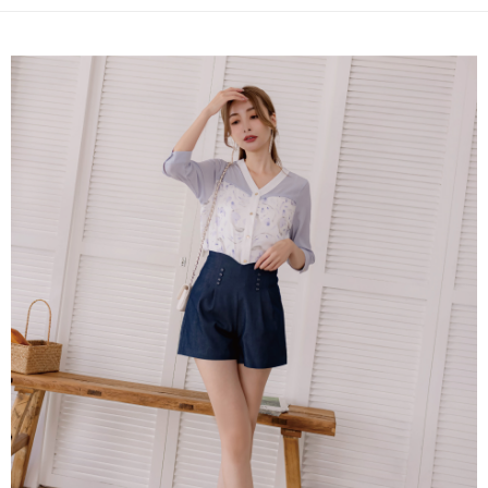
便利好安心！
4.訂單成立30分鐘內，如未前往確認交易或遇審核未通過，訂單將自動取
１．簡單：不需註冊會員、不需綁卡、不需儲值。
運送方式
消。如遇「轉專審核」未通過狀況，表示未達大哥付你分期系統評分，恕無
２．便利：只要手機號碼，簡訊認證，即可結帳。
法說明評估內容。
３．安心：先確認商品／服務後，再付款。
付款後全家取貨
【繳款方式說明】
1.分期款項不併入電信帳單，「大哥付你分期」於每月結算日後寄送繳費提
免運費
【「AFTEE先享後付」結帳流程】
醒簡訊。
１．於結帳方式選擇「AFTEE先享後付」後，將跳轉至「AFTEE先享後付」
2.透過簡訊連結打開帳單後，可選擇「超商條碼／台灣大直營門市／銀行轉
付款後萊爾富取貨
結帳頁面，進行簡訊認證並確認金額後，即可完成結帳。
帳／街口支付／iPASS MONEY」等通路繳費。
２．訂單成立數日內，您將收到繳費通知簡訊。
免運費
３．收到繳費通知簡訊後14天內，點擊此簡訊中的連結，可透過四大超商／
【注意事項】
ATM／網路銀行／等多元方式進行付款，方視為交易完成。
付款後7-11取貨
1.本服務係由「台灣大哥大股份有限公司」（以下簡稱本公司）所提供，讓
※ 請注意：結帳手續完成當下不需立刻繳費，但若您需要取消訂單，請聯絡
用戶於交易時，得透過本服務購買商品或服務，並由商店將買賣／分期付款
免運費
購買商品的店家。未經商家同意取消之訂單仍視為有效，需透過AFTEE先享
買賣價金債權讓與本公司後，依約使用本公司帳單繳交帳款。
後付繳納相關費用。
2.基於同意付款使用「大哥付你分期」之契約關係目的，商店將以您的個人
一般商品宅配
※ 交易是否成功請以「AFTEE先享後付 」之結帳頁面顯示為準，若有關於
資料（包含姓名、電話或地址）提供予台灣大哥大進項蒐集、處理及利用，
是否繳費成功／繳費後需取消欲退款等相關疑問，請聯繫「AFTEE先享後付
免運費
由本公司與您本人進行分期帳單所需資料之確認、核對及更正。
客戶支援中心」
https://netprotections.freshdesk.com/support/home
3.完整用戶服務條款，請詳閱以下連結：
https://oppay.tw/userRule
付款後門市自取
【注意事項】
１．透過由恩沛科技股份有限公司提供之「AFTEE先享後付」服務完成之交
每筆NT$80，滿NT$1,500(含以上)免運費
易，需依本服務之必要範圍內提供個人資料，並將交易相關給付款項請求債
權轉讓予恩沛科技股份有限公司。
國家/地區配送
查看運費
２．關於個人資料處理事宜，請瀏覽以下網址：
https://aftee.tw/terms/#terms3
３．未成年的使用者請事先徵得法定代理人或監護人之同意方可使用