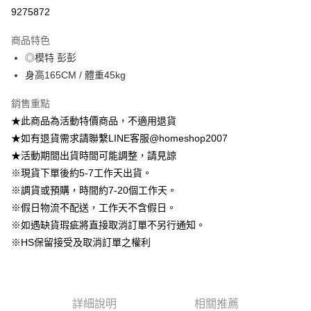
信用卡分期付款
9275872
3 期 0 利率 每期
NT$222
21家銀行
商品特色
6 期 0 利率 每期
NT$111
21家銀行
合作金庫商業銀行
第一商業銀行
◎模特 彭彭
華南商業銀行
彰化商業銀行
12 期 0 利率 每期
NT$55
21家銀行
合作金庫商業銀行
第一商業銀行
身高165CM / 體重45kg
上海商業儲蓄銀行
台北富邦商業銀行
華南商業銀行
彰化商業銀行
24 期 0 利率 每期
NT$27
20家銀行
合作金庫商業銀行
第一商業銀行
國泰世華商業銀行
兆豐國際商業銀行
上海商業儲蓄銀行
台北富邦商業銀行
華南商業銀行
彰化商業銀行
銷售重點
臺灣中小企業銀行
台中商業銀行
合作金庫商業銀行
第一商業銀行
LINE Pay
國泰世華商業銀行
兆豐國際商業銀行
上海商業儲蓄銀行
台北富邦商業銀行
★此商品為活動特價商品，不適用退貨
匯豐（台灣）商業銀行
華泰商業銀行
華南商業銀行
彰化商業銀行
臺灣中小企業銀行
台中商業銀行
國泰世華商業銀行
兆豐國際商業銀行
聯邦商業銀行
遠東國際商業銀行
Apple Pay
上海商業儲蓄銀行
台北富邦商業銀行
★如有退貨需求請聯繫LINE客服@homeshop2007
匯豐（台灣）商業銀行
華泰商業銀行
臺灣中小企業銀行
台中商業銀行
元大商業銀行
永豐商業銀行
兆豐國際商業銀行
臺灣中小企業銀行
★活動期間出貨時間可能調整，請見諒
聯邦商業銀行
遠東國際商業銀行
匯豐（台灣）商業銀行
華泰商業銀行
街口支付
玉山商業銀行
星展（台灣）商業銀行
台中商業銀行
匯豐（台灣）商業銀行
元大商業銀行
永豐商業銀行
※現貨下單後約5-7工作天出貨。
聯邦商業銀行
遠東國際商業銀行
台新國際商業銀行
中國信託商業銀行
華泰商業銀行
聯邦商業銀行
玉山商業銀行
星展（台灣）商業銀行
悠遊付
※調貨或預購，時間約7-20個工作天。
元大商業銀行
永豐商業銀行
台灣樂天信用卡公司
遠東國際商業銀行
元大商業銀行
台新國際商業銀行
中國信託商業銀行
玉山商業銀行
星展（台灣）商業銀行
※假日物流不配送，工作天不含假日。
永豐商業銀行
玉山商業銀行
台灣樂天信用卡公司
大哥付你分期
台新國際商業銀行
中國信託商業銀行
※如遇缺貨瑕疵將直接取消訂單不另行通知。
星展（台灣）商業銀行
台新國際商業銀行
相關說明
台灣樂天信用卡公司
中國信託商業銀行
台灣樂天信用卡公司
※HS保留接受及取消訂單之權利
【大哥付你分期使用說明】
AFTEE先享後付
1.本服務由台灣大哥大提供，台灣大哥大用戶可立即使用無須另外申請。
2.付款方式選擇「大哥付你分期」，訂單成立後會自動跳轉到大哥付的交易
相關說明
流程，驗證手機門號後，選擇欲分期的期數、繳款截止日，確認付款後即完
【關於「AFTEE先享後付」】
成交易。
ATM付款
AFTEE先享後付是「在收到商品之後才付款」的支付方式。 讓您購物簡單
詳細說明
相關推薦
3.實際核准額度、可分期數及費用金額請依後續交易確認頁面所載為準。