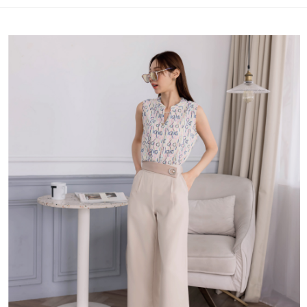
便利好安心！
4.訂單成立30分鐘內，如未前往確認交易或遇審核未通過，訂單將自動取
１．簡單：不需註冊會員、不需綁卡、不需儲值。
運送方式
消。如遇「轉專審核」未通過狀況，表示未達大哥付你分期系統評分，恕無
２．便利：只要手機號碼，簡訊認證，即可結帳。
法說明評估內容。
３．安心：先確認商品／服務後，再付款。
付款後全家取貨
【繳款方式說明】
1.分期款項不併入電信帳單，「大哥付你分期」於每月結算日後寄送繳費提
免運費
【「AFTEE先享後付」結帳流程】
醒簡訊。
１．於結帳方式選擇「AFTEE先享後付」後，將跳轉至「AFTEE先享後付」
2.透過簡訊連結打開帳單後，可選擇「超商條碼／台灣大直營門市／銀行轉
付款後萊爾富取貨
結帳頁面，進行簡訊認證並確認金額後，即可完成結帳。
帳／街口支付／iPASS MONEY」等通路繳費。
２．訂單成立數日內，您將收到繳費通知簡訊。
免運費
３．收到繳費通知簡訊後14天內，點擊此簡訊中的連結，可透過四大超商／
【注意事項】
ATM／網路銀行／等多元方式進行付款，方視為交易完成。
付款後7-11取貨
1.本服務係由「台灣大哥大股份有限公司」（以下簡稱本公司）所提供，讓
※ 請注意：結帳手續完成當下不需立刻繳費，但若您需要取消訂單，請聯絡
用戶於交易時，得透過本服務購買商品或服務，並由商店將買賣／分期付款
免運費
購買商品的店家。未經商家同意取消之訂單仍視為有效，需透過AFTEE先享
買賣價金債權讓與本公司後，依約使用本公司帳單繳交帳款。
後付繳納相關費用。
2.基於同意付款使用「大哥付你分期」之契約關係目的，商店將以您的個人
一般商品宅配
※ 交易是否成功請以「AFTEE先享後付 」之結帳頁面顯示為準，若有關於
資料（包含姓名、電話或地址）提供予台灣大哥大進項蒐集、處理及利用，
是否繳費成功／繳費後需取消欲退款等相關疑問，請聯繫「AFTEE先享後付
免運費
由本公司與您本人進行分期帳單所需資料之確認、核對及更正。
客戶支援中心」
https://netprotections.freshdesk.com/support/home
3.完整用戶服務條款，請詳閱以下連結：
https://oppay.tw/userRule
付款後門市自取
【注意事項】
１．透過由恩沛科技股份有限公司提供之「AFTEE先享後付」服務完成之交
每筆NT$80，滿NT$1,500(含以上)免運費
易，需依本服務之必要範圍內提供個人資料，並將交易相關給付款項請求債
權轉讓予恩沛科技股份有限公司。
國家/地區配送
查看運費
２．關於個人資料處理事宜，請瀏覽以下網址：
https://aftee.tw/terms/#terms3
３．未成年的使用者請事先徵得法定代理人或監護人之同意方可使用