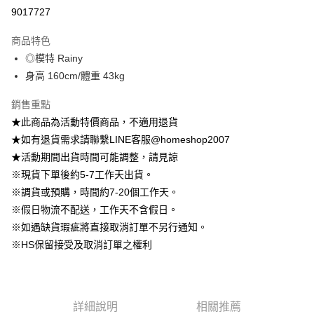
信用卡分期付款
9017727
3 期 0 利率 每期
NT$222
21家銀行
商品特色
6 期 0 利率 每期
NT$111
21家銀行
合作金庫商業銀行
第一商業銀行
◎模特 Rainy
華南商業銀行
彰化商業銀行
12 期 0 利率 每期
NT$55
21家銀行
合作金庫商業銀行
第一商業銀行
身高 160cm/體重 43kg
上海商業儲蓄銀行
台北富邦商業銀行
華南商業銀行
彰化商業銀行
24 期 0 利率 每期
NT$27
20家銀行
合作金庫商業銀行
第一商業銀行
國泰世華商業銀行
兆豐國際商業銀行
上海商業儲蓄銀行
台北富邦商業銀行
華南商業銀行
彰化商業銀行
銷售重點
臺灣中小企業銀行
台中商業銀行
合作金庫商業銀行
第一商業銀行
LINE Pay
國泰世華商業銀行
兆豐國際商業銀行
上海商業儲蓄銀行
台北富邦商業銀行
★此商品為活動特價商品，不適用退貨
匯豐（台灣）商業銀行
華泰商業銀行
華南商業銀行
彰化商業銀行
臺灣中小企業銀行
台中商業銀行
國泰世華商業銀行
兆豐國際商業銀行
聯邦商業銀行
遠東國際商業銀行
Apple Pay
上海商業儲蓄銀行
台北富邦商業銀行
★如有退貨需求請聯繫LINE客服@homeshop2007
匯豐（台灣）商業銀行
華泰商業銀行
臺灣中小企業銀行
台中商業銀行
元大商業銀行
永豐商業銀行
兆豐國際商業銀行
臺灣中小企業銀行
★活動期間出貨時間可能調整，請見諒
聯邦商業銀行
遠東國際商業銀行
匯豐（台灣）商業銀行
華泰商業銀行
街口支付
玉山商業銀行
星展（台灣）商業銀行
台中商業銀行
匯豐（台灣）商業銀行
元大商業銀行
永豐商業銀行
※現貨下單後約5-7工作天出貨。
聯邦商業銀行
遠東國際商業銀行
台新國際商業銀行
中國信託商業銀行
華泰商業銀行
聯邦商業銀行
玉山商業銀行
星展（台灣）商業銀行
悠遊付
※調貨或預購，時間約7-20個工作天。
元大商業銀行
永豐商業銀行
台灣樂天信用卡公司
遠東國際商業銀行
元大商業銀行
台新國際商業銀行
中國信託商業銀行
玉山商業銀行
星展（台灣）商業銀行
※假日物流不配送，工作天不含假日。
永豐商業銀行
玉山商業銀行
台灣樂天信用卡公司
大哥付你分期
台新國際商業銀行
中國信託商業銀行
※如遇缺貨瑕疵將直接取消訂單不另行通知。
星展（台灣）商業銀行
台新國際商業銀行
相關說明
台灣樂天信用卡公司
中國信託商業銀行
台灣樂天信用卡公司
※HS保留接受及取消訂單之權利
【大哥付你分期使用說明】
AFTEE先享後付
1.本服務由台灣大哥大提供，台灣大哥大用戶可立即使用無須另外申請。
2.付款方式選擇「大哥付你分期」，訂單成立後會自動跳轉到大哥付的交易
相關說明
流程，驗證手機門號後，選擇欲分期的期數、繳款截止日，確認付款後即完
【關於「AFTEE先享後付」】
成交易。
ATM付款
AFTEE先享後付是「在收到商品之後才付款」的支付方式。 讓您購物簡單
詳細說明
相關推薦
3.實際核准額度、可分期數及費用金額請依後續交易確認頁面所載為準。