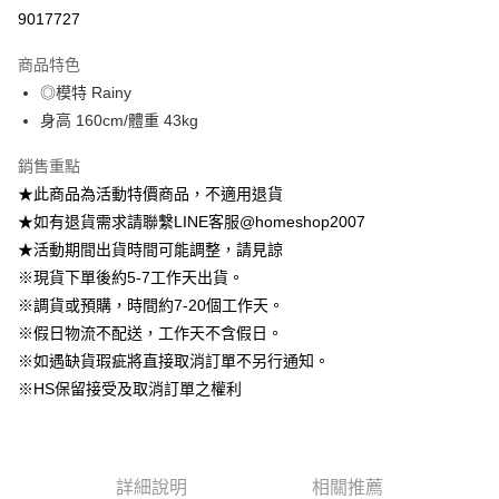
信用卡分期付款
9017727
3 期 0 利率 每期
NT$222
21家銀行
商品特色
6 期 0 利率 每期
NT$111
21家銀行
合作金庫商業銀行
第一商業銀行
◎模特 Rainy
華南商業銀行
彰化商業銀行
12 期 0 利率 每期
NT$55
21家銀行
合作金庫商業銀行
第一商業銀行
身高 160cm/體重 43kg
上海商業儲蓄銀行
台北富邦商業銀行
華南商業銀行
彰化商業銀行
24 期 0 利率 每期
NT$27
20家銀行
合作金庫商業銀行
第一商業銀行
國泰世華商業銀行
兆豐國際商業銀行
上海商業儲蓄銀行
台北富邦商業銀行
華南商業銀行
彰化商業銀行
銷售重點
臺灣中小企業銀行
台中商業銀行
合作金庫商業銀行
第一商業銀行
LINE Pay
國泰世華商業銀行
兆豐國際商業銀行
上海商業儲蓄銀行
台北富邦商業銀行
★此商品為活動特價商品，不適用退貨
匯豐（台灣）商業銀行
華泰商業銀行
華南商業銀行
彰化商業銀行
臺灣中小企業銀行
台中商業銀行
國泰世華商業銀行
兆豐國際商業銀行
聯邦商業銀行
遠東國際商業銀行
Apple Pay
上海商業儲蓄銀行
台北富邦商業銀行
★如有退貨需求請聯繫LINE客服@homeshop2007
匯豐（台灣）商業銀行
華泰商業銀行
臺灣中小企業銀行
台中商業銀行
元大商業銀行
永豐商業銀行
兆豐國際商業銀行
臺灣中小企業銀行
★活動期間出貨時間可能調整，請見諒
聯邦商業銀行
遠東國際商業銀行
匯豐（台灣）商業銀行
華泰商業銀行
街口支付
玉山商業銀行
星展（台灣）商業銀行
台中商業銀行
匯豐（台灣）商業銀行
元大商業銀行
永豐商業銀行
※現貨下單後約5-7工作天出貨。
聯邦商業銀行
遠東國際商業銀行
台新國際商業銀行
中國信託商業銀行
華泰商業銀行
聯邦商業銀行
玉山商業銀行
星展（台灣）商業銀行
悠遊付
※調貨或預購，時間約7-20個工作天。
元大商業銀行
永豐商業銀行
台灣樂天信用卡公司
遠東國際商業銀行
元大商業銀行
台新國際商業銀行
中國信託商業銀行
玉山商業銀行
星展（台灣）商業銀行
※假日物流不配送，工作天不含假日。
永豐商業銀行
玉山商業銀行
台灣樂天信用卡公司
大哥付你分期
台新國際商業銀行
中國信託商業銀行
※如遇缺貨瑕疵將直接取消訂單不另行通知。
星展（台灣）商業銀行
台新國際商業銀行
相關說明
台灣樂天信用卡公司
中國信託商業銀行
台灣樂天信用卡公司
※HS保留接受及取消訂單之權利
【大哥付你分期使用說明】
AFTEE先享後付
1.本服務由台灣大哥大提供，台灣大哥大用戶可立即使用無須另外申請。
2.付款方式選擇「大哥付你分期」，訂單成立後會自動跳轉到大哥付的交易
相關說明
流程，驗證手機門號後，選擇欲分期的期數、繳款截止日，確認付款後即完
【關於「AFTEE先享後付」】
成交易。
ATM付款
AFTEE先享後付是「在收到商品之後才付款」的支付方式。 讓您購物簡單
詳細說明
相關推薦
3.實際核准額度、可分期數及費用金額請依後續交易確認頁面所載為準。