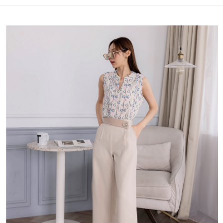
便利好安心！
4.訂單成立30分鐘內，如未前往確認交易或遇審核未通過，訂單將自動取
１．簡單：不需註冊會員、不需綁卡、不需儲值。
運送方式
消。如遇「轉專審核」未通過狀況，表示未達大哥付你分期系統評分，恕無
２．便利：只要手機號碼，簡訊認證，即可結帳。
法說明評估內容。
３．安心：先確認商品／服務後，再付款。
付款後全家取貨
【繳款方式說明】
1.分期款項不併入電信帳單，「大哥付你分期」於每月結算日後寄送繳費提
免運費
【「AFTEE先享後付」結帳流程】
醒簡訊。
１．於結帳方式選擇「AFTEE先享後付」後，將跳轉至「AFTEE先享後付」
2.透過簡訊連結打開帳單後，可選擇「超商條碼／台灣大直營門市／銀行轉
付款後萊爾富取貨
結帳頁面，進行簡訊認證並確認金額後，即可完成結帳。
帳／街口支付／iPASS MONEY」等通路繳費。
２．訂單成立數日內，您將收到繳費通知簡訊。
免運費
３．收到繳費通知簡訊後14天內，點擊此簡訊中的連結，可透過四大超商／
【注意事項】
ATM／網路銀行／等多元方式進行付款，方視為交易完成。
付款後7-11取貨
1.本服務係由「台灣大哥大股份有限公司」（以下簡稱本公司）所提供，讓
※ 請注意：結帳手續完成當下不需立刻繳費，但若您需要取消訂單，請聯絡
用戶於交易時，得透過本服務購買商品或服務，並由商店將買賣／分期付款
免運費
購買商品的店家。未經商家同意取消之訂單仍視為有效，需透過AFTEE先享
買賣價金債權讓與本公司後，依約使用本公司帳單繳交帳款。
後付繳納相關費用。
2.基於同意付款使用「大哥付你分期」之契約關係目的，商店將以您的個人
一般商品宅配
※ 交易是否成功請以「AFTEE先享後付 」之結帳頁面顯示為準，若有關於
資料（包含姓名、電話或地址）提供予台灣大哥大進項蒐集、處理及利用，
是否繳費成功／繳費後需取消欲退款等相關疑問，請聯繫「AFTEE先享後付
免運費
由本公司與您本人進行分期帳單所需資料之確認、核對及更正。
客戶支援中心」
https://netprotections.freshdesk.com/support/home
3.完整用戶服務條款，請詳閱以下連結：
https://oppay.tw/userRule
付款後門市自取
【注意事項】
１．透過由恩沛科技股份有限公司提供之「AFTEE先享後付」服務完成之交
每筆NT$80，滿NT$1,500(含以上)免運費
易，需依本服務之必要範圍內提供個人資料，並將交易相關給付款項請求債
權轉讓予恩沛科技股份有限公司。
國家/地區配送
查看運費
２．關於個人資料處理事宜，請瀏覽以下網址：
https://aftee.tw/terms/#terms3
３．未成年的使用者請事先徵得法定代理人或監護人之同意方可使用