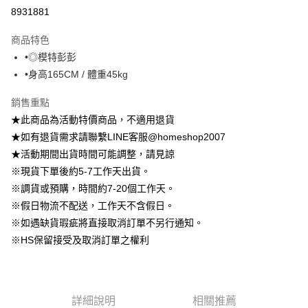
信用卡分期付款
8931881
3 期 0 利率 每期
NT$222
21家銀行
商品特色
6 期 0 利率 每期
NT$111
21家銀行
合作金庫商業銀行
第一商業銀行
•◎模特彭彭
華南商業銀行
彰化商業銀行
12 期 0 利率 每期
NT$55
21家銀行
合作金庫商業銀行
第一商業銀行
•身高165CM / 體重45kg
上海商業儲蓄銀行
台北富邦商業銀行
華南商業銀行
彰化商業銀行
24 期 0 利率 每期
NT$27
20家銀行
合作金庫商業銀行
第一商業銀行
國泰世華商業銀行
兆豐國際商業銀行
上海商業儲蓄銀行
台北富邦商業銀行
華南商業銀行
彰化商業銀行
銷售重點
臺灣中小企業銀行
台中商業銀行
合作金庫商業銀行
第一商業銀行
LINE Pay
國泰世華商業銀行
兆豐國際商業銀行
上海商業儲蓄銀行
台北富邦商業銀行
★此商品為活動特價商品，不適用退貨
匯豐（台灣）商業銀行
華泰商業銀行
華南商業銀行
彰化商業銀行
臺灣中小企業銀行
台中商業銀行
國泰世華商業銀行
兆豐國際商業銀行
聯邦商業銀行
遠東國際商業銀行
Apple Pay
上海商業儲蓄銀行
台北富邦商業銀行
★如有退貨需求請聯繫LINE客服@homeshop2007
匯豐（台灣）商業銀行
華泰商業銀行
臺灣中小企業銀行
台中商業銀行
元大商業銀行
永豐商業銀行
兆豐國際商業銀行
臺灣中小企業銀行
★活動期間出貨時間可能調整，請見諒
聯邦商業銀行
遠東國際商業銀行
匯豐（台灣）商業銀行
華泰商業銀行
街口支付
玉山商業銀行
星展（台灣）商業銀行
台中商業銀行
匯豐（台灣）商業銀行
元大商業銀行
永豐商業銀行
※現貨下單後約5-7工作天出貨。
聯邦商業銀行
遠東國際商業銀行
台新國際商業銀行
中國信託商業銀行
華泰商業銀行
聯邦商業銀行
玉山商業銀行
星展（台灣）商業銀行
悠遊付
※調貨或預購，時間約7-20個工作天。
元大商業銀行
永豐商業銀行
台灣樂天信用卡公司
遠東國際商業銀行
元大商業銀行
台新國際商業銀行
中國信託商業銀行
玉山商業銀行
星展（台灣）商業銀行
※假日物流不配送，工作天不含假日。
永豐商業銀行
玉山商業銀行
台灣樂天信用卡公司
Google Pay
台新國際商業銀行
中國信託商業銀行
※如遇缺貨瑕疵將直接取消訂單不另行通知。
星展（台灣）商業銀行
台新國際商業銀行
台灣樂天信用卡公司
中國信託商業銀行
台灣樂天信用卡公司
大哥付你分期
※HS保留接受及取消訂單之權利
相關說明
【大哥付你分期使用說明】
AFTEE先享後付
1.本服務由台灣大哥大提供，台灣大哥大用戶可立即使用無須另外申請。
2.付款方式選擇「大哥付你分期」，訂單成立後會自動跳轉到大哥付的交易
相關說明
詳細說明
相關推薦
流程，驗證手機門號後，選擇欲分期的期數、繳款截止日，確認付款後即完