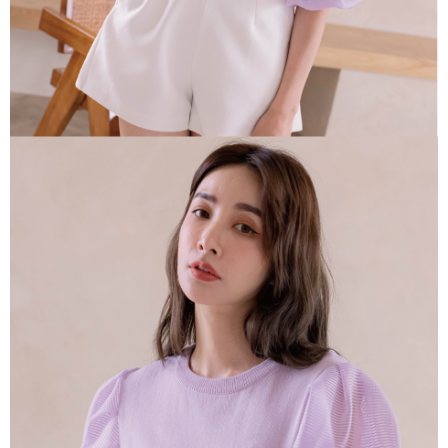
每筆NT$85，滿NT$1,500(含以上)免運費
https://aftee.tw/terms/#terms3
３．未成年的使用者請事先徵得法定代理人或監護人之同意方可使用
一般商品宅配
「AFTEE先享後付」，若未經同意申辦者引起之損失，本公司不負相關責
任。
免運費
４．使用「AFTEE先享後付」時，將依據個別帳號之用戶狀況，依本公司即
時審查核予不同之上限額度；若仍有額度不足之情形，本公司將視審查結果
請求用戶進行身份認證。
５．嚴禁一人註冊多個帳號或使用他人資訊註冊。若發現惡意使用之情形，
恩沛科技股份有限公司將有權停止該用戶之使用額度並採取法律行動。