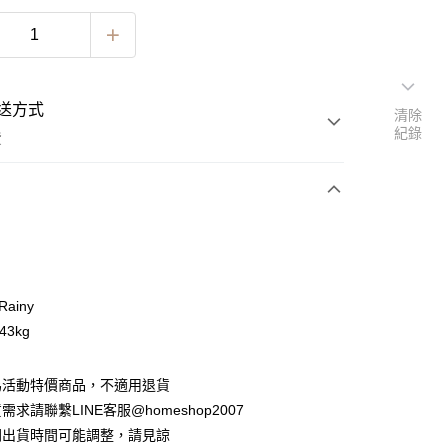
送方式
清除
紀錄
費
次付款
ainy
43kg
為活動特價商品，不適用退貨
求請聯繫LINE客服@homeshop2007
分期
間出貨時間可能調整，請見諒