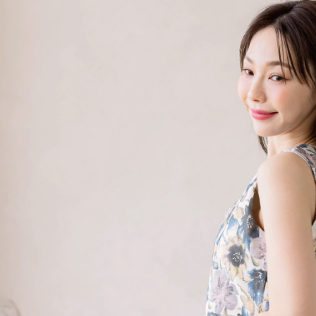
交易，需
免運費
求債權轉
２．關於
活動商品 -
https://aft
每筆NT$8
３．未成
「AFTE
一般商品
任。
４．使用「
免運費
即時審查
結果請求
付款後門
５．嚴禁
每筆NT$8
形，恩沛
動。
國家/地區