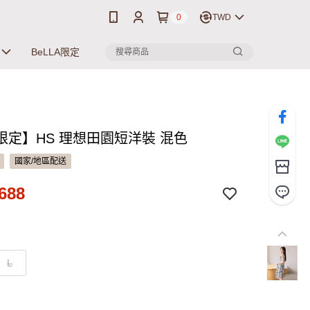
0
TWD
BeLLA限定
限定】​HS 理想田園短洋裝 混色
國家/地區配送
688
L