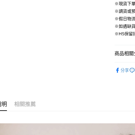
【大哥付
※現貨下單
AFTEE先
1.本服務
※調貨或預
2.付款方
相關說明
流程，驗
※假日物
【關於「A
ATM付款
完成交易
AFTEE
※如遇缺
3.實際核
便利好安
※HS保留
4.訂單成
１．簡單
消。如遇
２．便利
運送方式
無法說明
３．安心
【繳款方
商品相關分
付款後全
1.分期款
【「AFT
醒簡訊。
免運費
１．於結帳
▹連身、洋
2.透過簡
付」結帳
分享
帳／街口支
活動商品 
２．訂單
▹HOMES
３．收到繳
每筆NT$8
【注意事
／ATM／
🔥 整套不
1.本服務
※ 請注意
活動商品 
用戶於交
絡購買商品
款買賣價
先享後付
每筆NT$8
說明
相關推薦
2.基於同
※ 交易是
資料（包
是否繳費成
付款後萊
用，由本
付客戶支
免運費
3.完整用
【注意事
付款後7-1
１．透過由