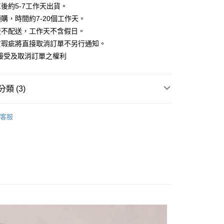
你分期使用說明】
後約5-7工作天出貨。
享後付
由台灣大哥大提供，台灣大哥大用戶可立即使用無須另外申請。
購，時間約7-20個工作天。
式選擇「大哥付你分期」，訂單成立後會自動跳轉到大哥付的交易
證手機門號後，選擇欲分期的期數、繳款截止日，確認付款後即
流不配送，工作天不含假日。
FTEE先享後付」】
。
先享後付是「在收到商品之後才付款」的支付方式。 讓您購物簡單
貨瑕疵將直接取消訂單不另行通知。
准額度、可分期數及費用金額請依後續交易確認頁面所載為準。
心！
接受及取消訂單之權利
立30分鐘內，如未前往確認交易或遇審核未通過，訂單將自動取
：不需註冊會員、不需綁卡、不需儲值。
「轉專審核」未通過狀況，表示未達大哥付你分期系統評分，恕
：只要手機號碼，簡訊認證，即可結帳。
評估內容。
：先確認商品／服務後，再付款。
式說明】
類 (3)
家取貨
項不併入電信帳單，「大哥付你分期」於每月結算日後寄送繳費提
EE先享後付」結帳流程】
方式選擇「AFTEE先享後付」後，將跳轉至「AFTEE先享後
裝、套裝
訊連結打開帳單後，可選擇「超商條碼／台灣大直營門市／銀行轉
頁面，進行簡訊認證並確認金額後，即可完成結帳。
客服
付／iPASS MONEY」等通路繳費。
- 付款後全家取貨
成立數日內，您將收到繳費通知簡訊。
HOP ‧ 品牌全系列
｜連身、洋裝、套裝
費通知簡訊後14天內，點擊此簡訊中的連結，可透過四大超商
5，滿NT$1,500(含以上)免運費
項】
網路銀行／等多元方式進行付款，方視為交易完成。
用搭配價1388起
係由「台灣大哥大股份有限公司」（以下簡稱本公司）所提供，讓
：結帳手續完成當下不需立刻繳費，但若您需要取消訂單，請聯
-付款後萊爾富取貨
易時，得透過本服務購買商品或服務，並由商店將買賣／分期付
的店家。未經商家同意取消之訂單仍視為有效，需透過AFTEE
金債權讓與本公司後，依約使用本公司帳單繳交帳款。
繳納相關費用。
5，滿NT$1,500(含以上)免運費
意付款使用「大哥付你分期」之契約關係目的，商店將以您的個人
否成功請以「AFTEE先享後付 」之結帳頁面顯示為準，若有關於
含姓名、電話或地址）提供予台灣大哥大進項蒐集、處理及利
功／繳費後需取消欲退款等相關疑問，請聯繫「AFTEE先享後
爾富取貨
公司與您本人進行分期帳單所需資料之確認、核對及更正。
援中心」
https://netprotections.freshdesk.com/support/home
戶服務條款，請詳閱以下連結：
https://oppay.tw/userRule
項】
1取貨
恩沛科技股份有限公司提供之「AFTEE先享後付」服務完成之