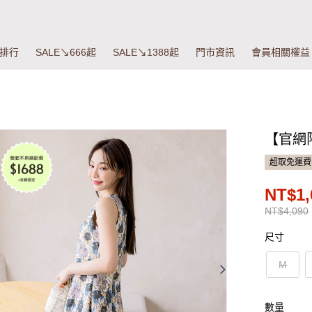
排行
SALE↘666起
SALE↘1388起
門市資訊
會員相關權益
【官網
超取免運費
NT$1,
NT$4,090
尺寸
M
數量