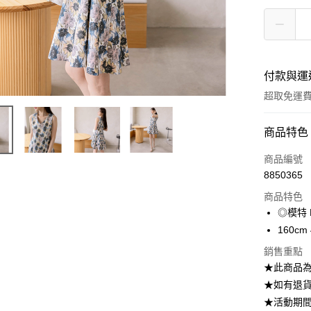
付款與運
超取免運
付款方式
商品特色
信用卡一
商品編號
8850365
LINE Pay
商品特色
Apple Pay
◎模特 R
160cm 
街口支付
銷售重點
悠遊付
★此商品
★如有退貨需
大哥付你
相關說明
★活動期