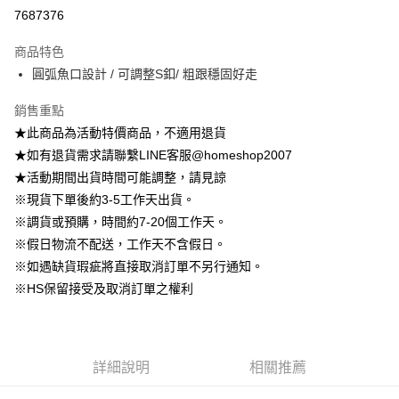
信用卡分期付款
7687376
3 期 0 利率 每期
NT$206
21家銀行
商品特色
6 期 0 利率 每期
NT$103
21家銀行
合作金庫商業銀行
第一商業銀行
圓弧魚口設計 / 可調整S釦/ 粗跟穩固好走
華南商業銀行
彰化商業銀行
12 期 0 利率 每期
NT$51
21家銀行
合作金庫商業銀行
第一商業銀行
上海商業儲蓄銀行
台北富邦商業銀行
華南商業銀行
彰化商業銀行
銷售重點
24 期 0 利率 每期
NT$25
20家銀行
合作金庫商業銀行
第一商業銀行
國泰世華商業銀行
兆豐國際商業銀行
上海商業儲蓄銀行
台北富邦商業銀行
華南商業銀行
彰化商業銀行
★此商品為活動特價商品，不適用退貨
臺灣中小企業銀行
台中商業銀行
合作金庫商業銀行
第一商業銀行
LINE Pay
國泰世華商業銀行
兆豐國際商業銀行
上海商業儲蓄銀行
台北富邦商業銀行
★如有退貨需求請聯繫LINE客服@homeshop2007
匯豐（台灣）商業銀行
華泰商業銀行
華南商業銀行
彰化商業銀行
臺灣中小企業銀行
台中商業銀行
國泰世華商業銀行
兆豐國際商業銀行
聯邦商業銀行
遠東國際商業銀行
Apple Pay
上海商業儲蓄銀行
台北富邦商業銀行
★活動期間出貨時間可能調整，請見諒
匯豐（台灣）商業銀行
華泰商業銀行
臺灣中小企業銀行
台中商業銀行
元大商業銀行
永豐商業銀行
兆豐國際商業銀行
臺灣中小企業銀行
※現貨下單後約3-5工作天出貨。
聯邦商業銀行
遠東國際商業銀行
匯豐（台灣）商業銀行
華泰商業銀行
街口支付
玉山商業銀行
星展（台灣）商業銀行
台中商業銀行
匯豐（台灣）商業銀行
元大商業銀行
永豐商業銀行
※調貨或預購，時間約7-20個工作天。
聯邦商業銀行
遠東國際商業銀行
台新國際商業銀行
中國信託商業銀行
華泰商業銀行
聯邦商業銀行
玉山商業銀行
星展（台灣）商業銀行
悠遊付
※假日物流不配送，工作天不含假日。
元大商業銀行
永豐商業銀行
台灣樂天信用卡公司
遠東國際商業銀行
元大商業銀行
台新國際商業銀行
中國信託商業銀行
玉山商業銀行
星展（台灣）商業銀行
※如遇缺貨瑕疵將直接取消訂單不另行通知。
永豐商業銀行
玉山商業銀行
台灣樂天信用卡公司
Google Pay
台新國際商業銀行
中國信託商業銀行
※HS保留接受及取消訂單之權利
星展（台灣）商業銀行
台新國際商業銀行
台灣樂天信用卡公司
中國信託商業銀行
台灣樂天信用卡公司
大哥付你分期
相關說明
【大哥付你分期使用說明】
AFTEE先享後付
1.本服務由台灣大哥大提供，台灣大哥大用戶可立即使用無須另外申請。
詳細說明
相關推薦
2.付款方式選擇「大哥付你分期」，訂單成立後會自動跳轉到大哥付的交易
相關說明
流程，驗證手機門號後，選擇欲分期的期數、繳款截止日，確認付款後即完