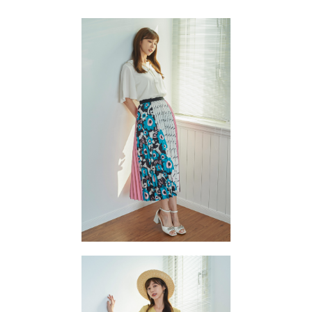
【關於「AFTEE先享後付」】
成交易。
ATM付款
AFTEE先享後付是「在收到商品之後才付款」的支付方式。 讓您購物簡單
3.實際核准額度、可分期數及費用金額請依後續交易確認頁面所載為準。
便利好安心！
4.訂單成立30分鐘內，如未前往確認交易或遇審核未通過，訂單將自動取
１．簡單：不需註冊會員、不需綁卡、不需儲值。
運送方式
消。如遇「轉專審核」未通過狀況，表示未達大哥付你分期系統評分，恕無
２．便利：只要手機號碼，簡訊認證，即可結帳。
法說明評估內容。
３．安心：先確認商品／服務後，再付款。
付款後全家取貨
【繳款方式說明】
1.分期款項不併入電信帳單，「大哥付你分期」於每月結算日後寄送繳費提
免運費
【「AFTEE先享後付」結帳流程】
醒簡訊。
１．於結帳方式選擇「AFTEE先享後付」後，將跳轉至「AFTEE先享後付」
2.透過簡訊連結打開帳單後，可選擇「超商條碼／台灣大直營門市／銀行轉
活動商品 - 付款後全家取貨
結帳頁面，進行簡訊認證並確認金額後，即可完成結帳。
帳／街口支付／iPASS MONEY」等通路繳費。
２．訂單成立數日內，您將收到繳費通知簡訊。
每筆NT$85，滿NT$1,500(含以上)免運費
３．收到繳費通知簡訊後14天內，點擊此簡訊中的連結，可透過四大超商／
【注意事項】
ATM／網路銀行／等多元方式進行付款，方視為交易完成。
活動商品 -付款後萊爾富取貨
1.本服務係由「台灣大哥大股份有限公司」（以下簡稱本公司）所提供，讓
※ 請注意：結帳手續完成當下不需立刻繳費，但若您需要取消訂單，請聯絡
用戶於交易時，得透過本服務購買商品或服務，並由商店將買賣／分期付款
每筆NT$85，滿NT$1,500(含以上)免運費
購買商品的店家。未經商家同意取消之訂單仍視為有效，需透過AFTEE先享
買賣價金債權讓與本公司後，依約使用本公司帳單繳交帳款。
後付繳納相關費用。
2.基於同意付款使用「大哥付你分期」之契約關係目的，商店將以您的個人
付款後萊爾富取貨
※ 交易是否成功請以「AFTEE先享後付 」之結帳頁面顯示為準，若有關於
資料（包含姓名、電話或地址）提供予台灣大哥大進項蒐集、處理及利用，
是否繳費成功／繳費後需取消欲退款等相關疑問，請聯繫「AFTEE先享後付
免運費
由本公司與您本人進行分期帳單所需資料之確認、核對及更正。
客戶支援中心」
https://netprotections.freshdesk.com/support/home
3.完整用戶服務條款，請詳閱以下連結：
https://oppay.tw/userRule
付款後7-11取貨
【注意事項】
１．透過由恩沛科技股份有限公司提供之「AFTEE先享後付」服務完成之交
免運費
易，需依本服務之必要範圍內提供個人資料，並將交易相關給付款項請求債
權轉讓予恩沛科技股份有限公司。
活動商品 - 付款後7-11取貨
２．關於個人資料處理事宜，請瀏覽以下網址：