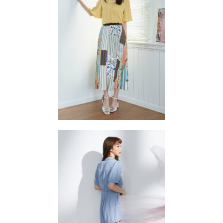
每筆NT$85，滿NT$1,500(含以上)免運費
https://aftee.tw/terms/#terms3
３．未成年的使用者請事先徵得法定代理人或監護人之同意方可使用
一般商品宅配
「AFTEE先享後付」，若未經同意申辦者引起之損失，本公司不負相關責
任。
免運費
４．使用「AFTEE先享後付」時，將依據個別帳號之用戶狀況，依本公司即
時審查核予不同之上限額度；若仍有額度不足之情形，本公司將視審查結果
請求用戶進行身份認證。
５．嚴禁一人註冊多個帳號或使用他人資訊註冊。若發現惡意使用之情形，
恩沛科技股份有限公司將有權停止該用戶之使用額度並採取法律行動。