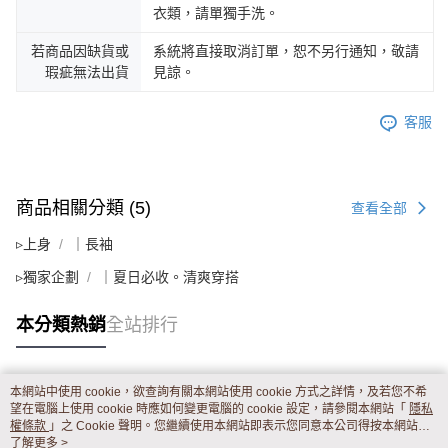
衣類，請單獨手洗。
若商品因缺貨或
系統將直接取消訂單，恕不另行通知，敬請
瑕疵無法出貨
見諒。
客服
商品相關分類 (5)
查看全部
▹上身
｜長袖
▹獨家企劃
｜夏日必收。清爽穿搭
本分類熱銷
全站排行
本網站中使用 cookie，欲查詢有關本網站使用 cookie 方式之詳情，及若您不希
熱門標籤
望在電腦上使用 cookie 時應如何變更電腦的 cookie 設定，請參閱本網站「
隱私
權條款
」之 Cookie 聲明。您繼續使用本網站即表示您同意本公司得按本網站使
用條款之 Cookie 聲明使用 cookie。
了解更多 >