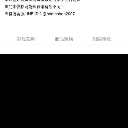
永豐商業銀行
玉山商業銀行
台灣樂天信用卡公司
大哥付你分期
台新國際商業銀行
中國信託商業銀行
※門市價格可能與官網有所不同。
星展（台灣）商業銀行
台新國際商業銀行
相關說明
台灣樂天信用卡公司
中國信託商業銀行
台灣樂天信用卡公司
※官方客服LINE ID：@homeshop2007
【大哥付你分期使用說明】
AFTEE先享後付
1.本服務由台灣大哥大提供，台灣大哥大用戶可立即使用無須另外申請。
2.付款方式選擇「大哥付你分期」，訂單成立後會自動跳轉到大哥付的交易
相關說明
流程，驗證手機門號後，選擇欲分期的期數、繳款截止日，確認付款後即完
【關於「AFTEE先享後付」】
成交易。
ATM付款
AFTEE先享後付是「在收到商品之後才付款」的支付方式。 讓您購物簡單
詳細說明
商品規格
相關推薦
3.實際核准額度、可分期數及費用金額請依後續交易確認頁面所載為準。
便利好安心！
4.訂單成立30分鐘內，如未前往確認交易或遇審核未通過，訂單將自動取
１．簡單：不需註冊會員、不需綁卡、不需儲值。
運送方式
消。如遇「轉專審核」未通過狀況，表示未達大哥付你分期系統評分，恕無
２．便利：只要手機號碼，簡訊認證，即可結帳。
法說明評估內容。
３．安心：先確認商品／服務後，再付款。
付款後全家取貨
【繳款方式說明】
1.分期款項不併入電信帳單，「大哥付你分期」於每月結算日後寄送繳費提
免運費
【「AFTEE先享後付」結帳流程】
醒簡訊。
１．於結帳方式選擇「AFTEE先享後付」後，將跳轉至「AFTEE先享後付」
2.透過簡訊連結打開帳單後，可選擇「超商條碼／台灣大直營門市／銀行轉
付款後萊爾富取貨
結帳頁面，進行簡訊認證並確認金額後，即可完成結帳。
帳／街口支付／iPASS MONEY」等通路繳費。
２．訂單成立數日內，您將收到繳費通知簡訊。
免運費
３．收到繳費通知簡訊後14天內，點擊此簡訊中的連結，可透過四大超商／
【注意事項】
ATM／網路銀行／等多元方式進行付款，方視為交易完成。
付款後7-11取貨
1.本服務係由「台灣大哥大股份有限公司」（以下簡稱本公司）所提供，讓
※ 請注意：結帳手續完成當下不需立刻繳費，但若您需要取消訂單，請聯絡
用戶於交易時，得透過本服務購買商品或服務，並由商店將買賣／分期付款
免運費
購買商品的店家。未經商家同意取消之訂單仍視為有效，需透過AFTEE先享
買賣價金債權讓與本公司後，依約使用本公司帳單繳交帳款。
後付繳納相關費用。
2.基於同意付款使用「大哥付你分期」之契約關係目的，商店將以您的個人
一般商品宅配
※ 交易是否成功請以「AFTEE先享後付 」之結帳頁面顯示為準，若有關於
資料（包含姓名、電話或地址）提供予台灣大哥大進項蒐集、處理及利用，
是否繳費成功／繳費後需取消欲退款等相關疑問，請聯繫「AFTEE先享後付
免運費
由本公司與您本人進行分期帳單所需資料之確認、核對及更正。
客戶支援中心」
https://netprotections.freshdesk.com/support/home