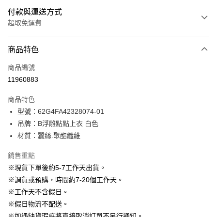
付款與運送方式
超取免運費
付款方式
商品特色
信用卡一次付款
商品編號
信用卡分期付款
11960883
3 期 0 利率 每期
NT$430
21家銀行
商品特色
6 期 0 利率 每期
NT$215
21家銀行
合作金庫商業銀行
第一商業銀行
型號：62G4FA42328074-01
華南商業銀行
彰化商業銀行
12 期 0 利率 每期
NT$107
21家銀行
合作金庫商業銀行
第一商業銀行
吊牌：B浮雕點點上衣 白色
上海商業儲蓄銀行
台北富邦商業銀行
華南商業銀行
彰化商業銀行
24 期 0 利率 每期
NT$53
20家銀行
合作金庫商業銀行
第一商業銀行
國泰世華商業銀行
兆豐國際商業銀行
材質：蠶絲.聚酯纖維
上海商業儲蓄銀行
台北富邦商業銀行
華南商業銀行
彰化商業銀行
臺灣中小企業銀行
台中商業銀行
合作金庫商業銀行
第一商業銀行
LINE Pay
國泰世華商業銀行
兆豐國際商業銀行
上海商業儲蓄銀行
台北富邦商業銀行
銷售重點
匯豐（台灣）商業銀行
華泰商業銀行
華南商業銀行
彰化商業銀行
臺灣中小企業銀行
台中商業銀行
國泰世華商業銀行
兆豐國際商業銀行
聯邦商業銀行
遠東國際商業銀行
Apple Pay
上海商業儲蓄銀行
台北富邦商業銀行
※現貨下單後約5-7工作天出貨。
匯豐（台灣）商業銀行
華泰商業銀行
臺灣中小企業銀行
台中商業銀行
元大商業銀行
永豐商業銀行
兆豐國際商業銀行
臺灣中小企業銀行
※調貨或預購，時間約7-20個工作天。
聯邦商業銀行
遠東國際商業銀行
匯豐（台灣）商業銀行
華泰商業銀行
街口支付
玉山商業銀行
星展（台灣）商業銀行
台中商業銀行
匯豐（台灣）商業銀行
元大商業銀行
永豐商業銀行
※工作天不含假日。
聯邦商業銀行
遠東國際商業銀行
台新國際商業銀行
中國信託商業銀行
華泰商業銀行
聯邦商業銀行
玉山商業銀行
星展（台灣）商業銀行
悠遊付
※假日物流不配送。
元大商業銀行
永豐商業銀行
台灣樂天信用卡公司
遠東國際商業銀行
元大商業銀行
台新國際商業銀行
中國信託商業銀行
玉山商業銀行
星展（台灣）商業銀行
※如遇缺貨瑕疵將直接取消訂單不另行通知。