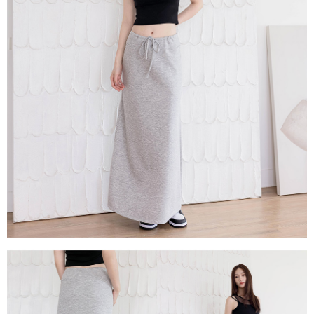
每筆NT$80，滿NT$1,500(含以上)免運費
易，需依本服務之必要範圍內提供個人資料，並將交易相關給付款項請求債
權轉讓予恩沛科技股份有限公司。
國家/地區配送
查看運費
２．關於個人資料處理事宜，請瀏覽以下網址：
https://aftee.tw/terms/#terms3
３．未成年的使用者請事先徵得法定代理人或監護人之同意方可使用
「AFTEE先享後付」，若未經同意申辦者引起之損失，本公司不負相關責
任。
４．使用「AFTEE先享後付」時，將依據個別帳號之用戶狀況，依本公司即
時審查核予不同之上限額度；若仍有額度不足之情形，本公司將視審查結果
請求用戶進行身份認證。
５．嚴禁一人註冊多個帳號或使用他人資訊註冊。若發現惡意使用之情形，
恩沛科技股份有限公司將有權停止該用戶之使用額度並採取法律行動。