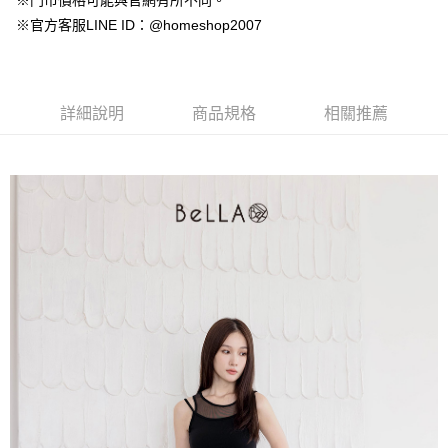
※門市價格可能與官網有所不同。
【大哥付你分期使用說明】
AFTEE先享後付
※官方客服LINE ID：@homeshop2007
1.本服務由台灣大哥大提供，台灣大哥大用戶可立即使用無須另外申請。
2.付款方式選擇「大哥付你分期」，訂單成立後會自動跳轉到大哥付的交易
相關說明
流程，驗證手機門號後，選擇欲分期的期數、繳款截止日，確認付款後即完
【關於「AFTEE先享後付」】
成交易。
ATM付款
AFTEE先享後付是「在收到商品之後才付款」的支付方式。 讓您購物簡單
3.實際核准額度、可分期數及費用金額請依後續交易確認頁面所載為準。
便利好安心！
詳細說明
商品規格
相關推薦
4.訂單成立30分鐘內，如未前往確認交易或遇審核未通過，訂單將自動取
１．簡單：不需註冊會員、不需綁卡、不需儲值。
運送方式
消。如遇「轉專審核」未通過狀況，表示未達大哥付你分期系統評分，恕無
２．便利：只要手機號碼，簡訊認證，即可結帳。
法說明評估內容。
３．安心：先確認商品／服務後，再付款。
付款後全家取貨
【繳款方式說明】
1.分期款項不併入電信帳單，「大哥付你分期」於每月結算日後寄送繳費提
免運費
【「AFTEE先享後付」結帳流程】
醒簡訊。
１．於結帳方式選擇「AFTEE先享後付」後，將跳轉至「AFTEE先享後付」
2.透過簡訊連結打開帳單後，可選擇「超商條碼／台灣大直營門市／銀行轉
付款後萊爾富取貨
結帳頁面，進行簡訊認證並確認金額後，即可完成結帳。
帳／街口支付／iPASS MONEY」等通路繳費。
２．訂單成立數日內，您將收到繳費通知簡訊。
免運費
３．收到繳費通知簡訊後14天內，點擊此簡訊中的連結，可透過四大超商／
【注意事項】
ATM／網路銀行／等多元方式進行付款，方視為交易完成。
付款後7-11取貨
1.本服務係由「台灣大哥大股份有限公司」（以下簡稱本公司）所提供，讓
※ 請注意：結帳手續完成當下不需立刻繳費，但若您需要取消訂單，請聯絡
用戶於交易時，得透過本服務購買商品或服務，並由商店將買賣／分期付款
免運費
購買商品的店家。未經商家同意取消之訂單仍視為有效，需透過AFTEE先享
買賣價金債權讓與本公司後，依約使用本公司帳單繳交帳款。
後付繳納相關費用。
2.基於同意付款使用「大哥付你分期」之契約關係目的，商店將以您的個人
一般商品宅配
※ 交易是否成功請以「AFTEE先享後付 」之結帳頁面顯示為準，若有關於
資料（包含姓名、電話或地址）提供予台灣大哥大進項蒐集、處理及利用，
是否繳費成功／繳費後需取消欲退款等相關疑問，請聯繫「AFTEE先享後付
免運費
由本公司與您本人進行分期帳單所需資料之確認、核對及更正。
客戶支援中心」
https://netprotections.freshdesk.com/support/home
3.完整用戶服務條款，請詳閱以下連結：
https://oppay.tw/userRule
付款後門市自取
【注意事項】
１．透過由恩沛科技股份有限公司提供之「AFTEE先享後付」服務完成之交