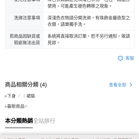
使用，可能產生褪色轉移之現象。
洗滌注意事項
深淺色衣物請分開洗滌。有珠飾金屬造型之
衣類，請單獨手洗。
若商品因缺貨或
系統將直接取消訂單，恕不另行通知，敬請
瑕疵無法出貨
見諒。
客服
商品相關分類 (4)
查看全部
▹下身
｜裙裝
▹最新商品✨
本分類熱銷
全站排行