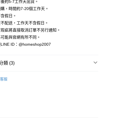
業銀行
彰化商業銀行
後約5-7工作天出貨。
小企業銀行
台中商業銀行
庫商業銀行
第一商業銀行
華商業銀行
兆豐國際商業銀行
業儲蓄銀行
台北富邦商業銀行
台灣）商業銀行
華泰商業銀行
購，時間約7-20個工作天。
業銀行
彰化商業銀行
小企業銀行
台中商業銀行
華商業銀行
兆豐國際商業銀行
業銀行
遠東國際商業銀行
業儲蓄銀行
台北富邦商業銀行
不含假日。
台灣）商業銀行
華泰商業銀行
小企業銀行
台中商業銀行
業銀行
永豐商業銀行
際商業銀行
臺灣中小企業銀行
業銀行
遠東國際商業銀行
流不配送，工作天不含假日。
台灣）商業銀行
華泰商業銀行
業銀行
星展（台灣）商業銀行
業銀行
匯豐（台灣）商業銀行
業銀行
永豐商業銀行
貨瑕疵將直接取消訂單不另行通知。
業銀行
遠東國際商業銀行
際商業銀行
中國信託商業銀行
業銀行
聯邦商業銀行
業銀行
星展（台灣）商業銀行
業銀行
永豐商業銀行
格可能與官網有所不同。
天信用卡公司
際商業銀行
元大商業銀行
際商業銀行
中國信託商業銀行
業銀行
星展（台灣）商業銀行
NE ID：@homeshop2007
業銀行
玉山商業銀行
天信用卡公司
分期
際商業銀行
中國信託商業銀行
台灣）商業銀行
台新國際商業銀行
天信用卡公司
託商業銀行
台灣樂天信用卡公司
你分期使用說明】
類 (3)
享後付
由台灣大哥大提供，台灣大哥大用戶可立即使用無須另外申請。
式選擇「大哥付你分期」，訂單成立後會自動跳轉到大哥付的交易
｜短袖
證手機門號後，選擇欲分期的期數、繳款截止日，確認付款後即
FTEE先享後付」】
客服
。
先享後付是「在收到商品之後才付款」的支付方式。 讓您購物簡單
HOP ‧ 品牌全系列
｜上身
准額度、可分期數及費用金額請依後續交易確認頁面所載為準。
心！
立30分鐘內，如未前往確認交易或遇審核未通過，訂單將自動取
：不需註冊會員、不需綁卡、不需儲值。
✨
「轉專審核」未通過狀況，表示未達大哥付你分期系統評分，恕
：只要手機號碼，簡訊認證，即可結帳。
評估內容。
：先確認商品／服務後，再付款。
式說明】
家取貨
項不併入電信帳單，「大哥付你分期」於每月結算日後寄送繳費提
EE先享後付」結帳流程】
方式選擇「AFTEE先享後付」後，將跳轉至「AFTEE先享後
訊連結打開帳單後，可選擇「超商條碼／台灣大直營門市／銀行轉
頁面，進行簡訊認證並確認金額後，即可完成結帳。
付／iPASS MONEY」等通路繳費。
爾富取貨
成立數日內，您將收到繳費通知簡訊。