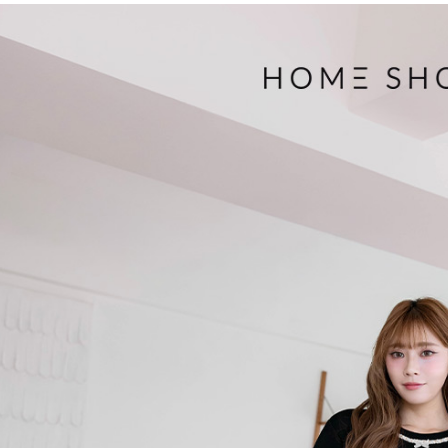
３．收到繳
免運費
【注意事
／ATM／
1.本服務
※ 請注意
付款後7-1
用戶於交
絡購買商品
款買賣價
先享後付
免運費
2.基於同
※ 交易是
資料（包
是否繳費成
一般商品
用，由本
付客戶支
免運費
3.完整用
【注意事
付款後門
１．透過由
交易，需
每筆NT$8
求債權轉
２．關於
國家/地區
https://aft
３．未成
「AFTE
任。
４．使用「
即時審查
結果請求
５．嚴禁
形，恩沛
動。