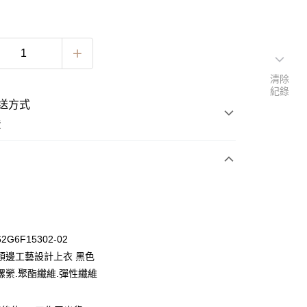
清除
紀錄
送方式
費
次付款
期付款
0 利率 每期
NT$330
21家銀行
G6F15302-02
0 利率 每期
NT$165
21家銀行
庫商業銀行
第一商業銀行
領邊工藝設計上衣 黑色
業銀行
彰化商業銀行
 0 利率 每期
NT$82
21家銀行
縲縈.聚酯纖維.彈性纖維
庫商業銀行
第一商業銀行
業儲蓄銀行
台北富邦商業銀行
業銀行
彰化商業銀行
 0 利率 每期
NT$41
20家銀行
庫商業銀行
第一商業銀行
華商業銀行
兆豐國際商業銀行
業儲蓄銀行
台北富邦商業銀行