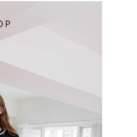
費通知簡訊後14天內，點擊此簡訊中的連結，可透過四大超商
項】
網路銀行／等多元方式進行付款，方視為交易完成。
係由「台灣大哥大股份有限公司」（以下簡稱本公司）所提供，讓
：結帳手續完成當下不需立刻繳費，但若您需要取消訂單，請聯
1取貨
易時，得透過本服務購買商品或服務，並由商店將買賣／分期付
的店家。未經商家同意取消之訂單仍視為有效，需透過AFTEE
金債權讓與本公司後，依約使用本公司帳單繳交帳款。
繳納相關費用。
意付款使用「大哥付你分期」之契約關係目的，商店將以您的個人
否成功請以「AFTEE先享後付 」之結帳頁面顯示為準，若有關於
含姓名、電話或地址）提供予台灣大哥大進項蒐集、處理及利
功／繳費後需取消欲退款等相關疑問，請聯繫「AFTEE先享後
宅配
公司與您本人進行分期帳單所需資料之確認、核對及更正。
援中心」
https://netprotections.freshdesk.com/support/home
戶服務條款，請詳閱以下連結：
https://oppay.tw/userRule
項】
市自取
恩沛科技股份有限公司提供之「AFTEE先享後付」服務完成之
依本服務之必要範圍內提供個人資料，並將交易相關給付款項請
0，滿NT$1,500(含以上)免運費
讓予恩沛科技股份有限公司。
個人資料處理事宜，請瀏覽以下網址：
配送
查看運費
ee.tw/terms/#terms3
年的使用者請事先徵得法定代理人或監護人之同意方可使用
E先享後付」，若未經同意申辦者引起之損失，本公司不負相關責
AFTEE先享後付」時，將依據個別帳號之用戶狀況，依本公司
核予不同之上限額度；若仍有額度不足之情形，本公司將視審查
用戶進行身份認證。
一人註冊多個帳號或使用他人資訊註冊。若發現惡意使用之情
科技股份有限公司將有權停止該用戶之使用額度並採取法律行