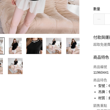
數量
付款與運
超取免運
付款方式
商品特色
信用卡一
商品編號
11960441
信用卡分
商品特色
3 期 
型號：62
6 期 
合作金
吊牌：
華南商
12 期
材質：
合作金
上海商
華南商
24 期
合作金
銷售重點
國泰世
上海商