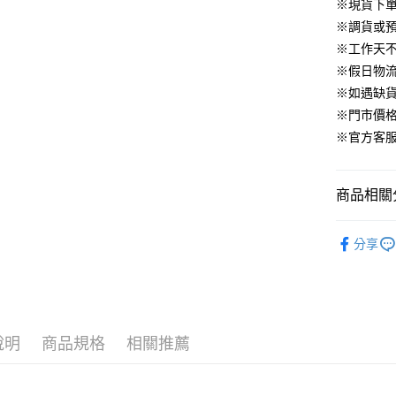
華南商
※現貨下單
臺灣中
合作金
LINE Pay
國泰世
上海商
匯豐（
※調貨或預
華南商
臺灣中
國泰世
聯邦商
Apple Pay
上海商
※工作天
匯豐（
臺灣中
元大商
兆豐國
聯邦商
※假日物
匯豐（
街口支付
玉山商
台中商
元大商
※如遇缺
聯邦商
台新國
華泰商
玉山商
悠遊付
元大商
※門市價
台灣樂
遠東國
台新國
玉山商
※官方客服LI
永豐商
台灣樂
大哥付你
台新國
星展（
相關說明
台灣樂
中國信
【大哥付
商品相關分
AFTEE先
1.本服務
2.付款方
相關說明
▹上身
流程，驗
【關於「A
分享
ATM付款
完成交易
AFTEE
▹HOMES
3.實際核
便利好安
4.訂單成
１．簡單
▹最新商品
消。如遇
２．便利
運送方式
無法說明
３．安心
【繳款方
付款後全
說明
商品規格
相關推薦
1.分期款
【「AFT
醒簡訊。
免運費
１．於結帳
2.透過簡
付」結帳
帳／街口支
付款後萊
２．訂單