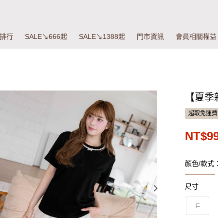
排行
SALE↘666起
SALE↘1388起
門市資訊
會員相關權益
【夏季
超取免運費
NT$9
顏色/款式
尺寸
F