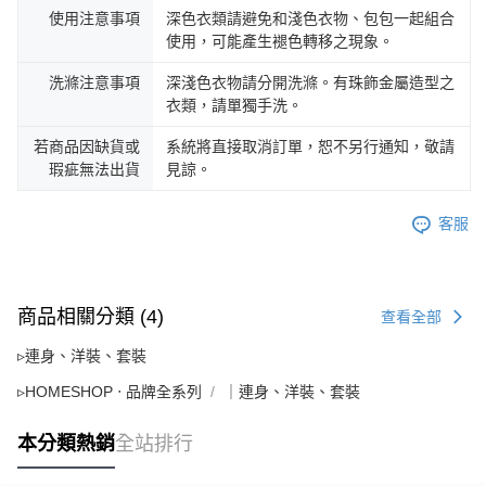
使用注意事項
深色衣類請避免和淺色衣物、包包一起組合
使用，可能產生褪色轉移之現象。
洗滌注意事項
深淺色衣物請分開洗滌。有珠飾金屬造型之
衣類，請單獨手洗。
若商品因缺貨或
系統將直接取消訂單，恕不另行通知，敬請
瑕疵無法出貨
見諒。
客服
商品相關分類 (4)
查看全部
▹連身、洋裝、套裝
▹HOMESHOP ‧ 品牌全系列
｜連身、洋裝、套裝
本分類熱銷
全站排行