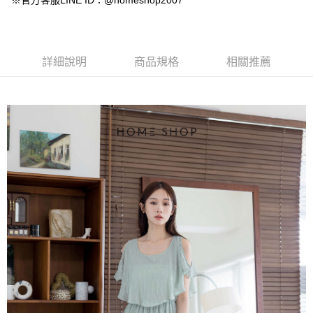
※官方客服LINE ID：@homeshop2007
【大哥付你分期使用說明】
AFTEE先享後付
1.本服務由台灣大哥大提供，台灣大哥大用戶可立即使用無須另外申請。
2.付款方式選擇「大哥付你分期」，訂單成立後會自動跳轉到大哥付的交易
相關說明
流程，驗證手機門號後，選擇欲分期的期數、繳款截止日，確認付款後即完
【關於「AFTEE先享後付」】
成交易。
ATM付款
AFTEE先享後付是「在收到商品之後才付款」的支付方式。 讓您購物簡單
詳細說明
商品規格
相關推薦
3.實際核准額度、可分期數及費用金額請依後續交易確認頁面所載為準。
便利好安心！
4.訂單成立30分鐘內，如未前往確認交易或遇審核未通過，訂單將自動取
１．簡單：不需註冊會員、不需綁卡、不需儲值。
運送方式
消。如遇「轉專審核」未通過狀況，表示未達大哥付你分期系統評分，恕無
２．便利：只要手機號碼，簡訊認證，即可結帳。
法說明評估內容。
３．安心：先確認商品／服務後，再付款。
付款後全家取貨
【繳款方式說明】
1.分期款項不併入電信帳單，「大哥付你分期」於每月結算日後寄送繳費提
免運費
【「AFTEE先享後付」結帳流程】
醒簡訊。
１．於結帳方式選擇「AFTEE先享後付」後，將跳轉至「AFTEE先享後付」
2.透過簡訊連結打開帳單後，可選擇「超商條碼／台灣大直營門市／銀行轉
付款後萊爾富取貨
結帳頁面，進行簡訊認證並確認金額後，即可完成結帳。
帳／街口支付／iPASS MONEY」等通路繳費。
２．訂單成立數日內，您將收到繳費通知簡訊。
免運費
３．收到繳費通知簡訊後14天內，點擊此簡訊中的連結，可透過四大超商／
【注意事項】
ATM／網路銀行／等多元方式進行付款，方視為交易完成。
付款後7-11取貨
1.本服務係由「台灣大哥大股份有限公司」（以下簡稱本公司）所提供，讓
※ 請注意：結帳手續完成當下不需立刻繳費，但若您需要取消訂單，請聯絡
用戶於交易時，得透過本服務購買商品或服務，並由商店將買賣／分期付款
免運費
購買商品的店家。未經商家同意取消之訂單仍視為有效，需透過AFTEE先享
買賣價金債權讓與本公司後，依約使用本公司帳單繳交帳款。
後付繳納相關費用。
2.基於同意付款使用「大哥付你分期」之契約關係目的，商店將以您的個人
一般商品宅配
※ 交易是否成功請以「AFTEE先享後付 」之結帳頁面顯示為準，若有關於
資料（包含姓名、電話或地址）提供予台灣大哥大進項蒐集、處理及利用，
是否繳費成功／繳費後需取消欲退款等相關疑問，請聯繫「AFTEE先享後付
免運費
由本公司與您本人進行分期帳單所需資料之確認、核對及更正。
客戶支援中心」
https://netprotections.freshdesk.com/support/home
3.完整用戶服務條款，請詳閱以下連結：
https://oppay.tw/userRule
付款後門市自取
【注意事項】
１．透過由恩沛科技股份有限公司提供之「AFTEE先享後付」服務完成之交