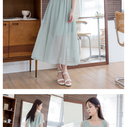
每筆NT$80，滿NT$1,500(含以上)免運費
易，需依本服務之必要範圍內提供個人資料，並將交易相關給付款項請求債
權轉讓予恩沛科技股份有限公司。
國家/地區配送
查看運費
２．關於個人資料處理事宜，請瀏覽以下網址：
https://aftee.tw/terms/#terms3
３．未成年的使用者請事先徵得法定代理人或監護人之同意方可使用
「AFTEE先享後付」，若未經同意申辦者引起之損失，本公司不負相關責
任。
４．使用「AFTEE先享後付」時，將依據個別帳號之用戶狀況，依本公司即
時審查核予不同之上限額度；若仍有額度不足之情形，本公司將視審查結果
請求用戶進行身份認證。
５．嚴禁一人註冊多個帳號或使用他人資訊註冊。若發現惡意使用之情形，
恩沛科技股份有限公司將有權停止該用戶之使用額度並採取法律行動。