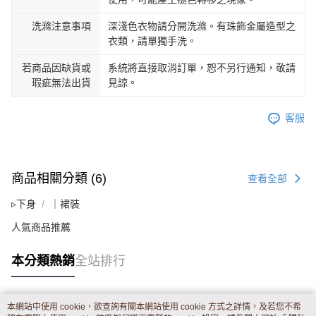
洗滌注意事項
深淺色衣物請分開洗滌。有珠飾金屬造型之
衣類，請單獨手洗。
若商品因缺貨或
系統將直接取消訂單，恕不另行通知，敬請
瑕疵無法出貨
見諒。
客服
商品相關分類 (6)
查看全部
▹下身
｜裙裝
人氣商品推薦
本分類熱銷
全站排行
本網站中使用 cookie，欲查詢有關本網站使用 cookie 方式之詳情，及若您不希
熱門標籤