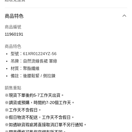
付款方式
商品特色
信用卡一次付款
商品編號
信用卡分期付款
11960191
3 期 0 利率 每期
NT$796
21家銀行
商品特色
6 期 0 利率 每期
NT$398
21家銀行
合作金庫商業銀行
第一商業銀行
型號：61XR01224YZ-56
華南商業銀行
彰化商業銀行
12 期 0 利率 每期
NT$199
21家銀行
合作金庫商業銀行
第一商業銀行
吊牌：自然流線長裙 軍綠
上海商業儲蓄銀行
台北富邦商業銀行
華南商業銀行
彰化商業銀行
24 期 0 利率 每期
NT$99
20家銀行
合作金庫商業銀行
第一商業銀行
國泰世華商業銀行
兆豐國際商業銀行
材質：聚酯纖維
上海商業儲蓄銀行
台北富邦商業銀行
華南商業銀行
彰化商業銀行
臺灣中小企業銀行
台中商業銀行
合作金庫商業銀行
第一商業銀行
備註：後腰鬆緊 / 側拉鍊
LINE Pay
國泰世華商業銀行
兆豐國際商業銀行
上海商業儲蓄銀行
台北富邦商業銀行
匯豐（台灣）商業銀行
華泰商業銀行
華南商業銀行
彰化商業銀行
臺灣中小企業銀行
台中商業銀行
國泰世華商業銀行
兆豐國際商業銀行
聯邦商業銀行
遠東國際商業銀行
Apple Pay
上海商業儲蓄銀行
台北富邦商業銀行
銷售重點
匯豐（台灣）商業銀行
華泰商業銀行
臺灣中小企業銀行
台中商業銀行
元大商業銀行
永豐商業銀行
兆豐國際商業銀行
臺灣中小企業銀行
※現貨下單後約5-7工作天出貨。
聯邦商業銀行
遠東國際商業銀行
匯豐（台灣）商業銀行
華泰商業銀行
街口支付
玉山商業銀行
星展（台灣）商業銀行
台中商業銀行
匯豐（台灣）商業銀行
元大商業銀行
永豐商業銀行
※調貨或預購，時間約7-20個工作天。
聯邦商業銀行
遠東國際商業銀行
台新國際商業銀行
中國信託商業銀行
華泰商業銀行
聯邦商業銀行
玉山商業銀行
星展（台灣）商業銀行
悠遊付
※工作天不含假日。
元大商業銀行
永豐商業銀行
台灣樂天信用卡公司
遠東國際商業銀行
元大商業銀行
台新國際商業銀行
中國信託商業銀行
玉山商業銀行
星展（台灣）商業銀行
※假日物流不配送，工作天不含假日。
永豐商業銀行
玉山商業銀行
台灣樂天信用卡公司
大哥付你分期
台新國際商業銀行
中國信託商業銀行
※如遇缺貨瑕疵將直接取消訂單不另行通知。
星展（台灣）商業銀行
台新國際商業銀行
相關說明
台灣樂天信用卡公司
中國信託商業銀行
台灣樂天信用卡公司