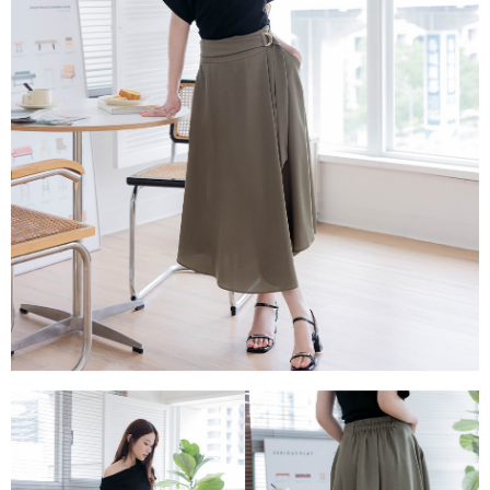
每筆NT$80，滿NT$1,500(含以上)免運費
易，需依本服務之必要範圍內提供個人資料，並將交易相關給付款項請求債
權轉讓予恩沛科技股份有限公司。
國家/地區配送
查看運費
２．關於個人資料處理事宜，請瀏覽以下網址：
https://aftee.tw/terms/#terms3
３．未成年的使用者請事先徵得法定代理人或監護人之同意方可使用
「AFTEE先享後付」，若未經同意申辦者引起之損失，本公司不負相關責
任。
４．使用「AFTEE先享後付」時，將依據個別帳號之用戶狀況，依本公司即
時審查核予不同之上限額度；若仍有額度不足之情形，本公司將視審查結果
請求用戶進行身份認證。
５．嚴禁一人註冊多個帳號或使用他人資訊註冊。若發現惡意使用之情形，
恩沛科技股份有限公司將有權停止該用戶之使用額度並採取法律行動。