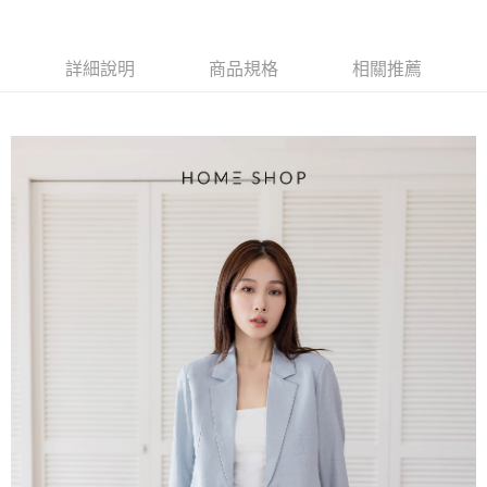
【大哥付你分期使用說明】
AFTEE先享後付
1.本服務由台灣大哥大提供，台灣大哥大用戶可立即使用無須另外申請。
2.付款方式選擇「大哥付你分期」，訂單成立後會自動跳轉到大哥付的交易
相關說明
流程，驗證手機門號後，選擇欲分期的期數、繳款截止日，確認付款後即完
詳細說明
商品規格
相關推薦
【關於「AFTEE先享後付」】
成交易。
ATM付款
AFTEE先享後付是「在收到商品之後才付款」的支付方式。 讓您購物簡單
3.實際核准額度、可分期數及費用金額請依後續交易確認頁面所載為準。
便利好安心！
4.訂單成立30分鐘內，如未前往確認交易或遇審核未通過，訂單將自動取
１．簡單：不需註冊會員、不需綁卡、不需儲值。
運送方式
消。如遇「轉專審核」未通過狀況，表示未達大哥付你分期系統評分，恕無
２．便利：只要手機號碼，簡訊認證，即可結帳。
法說明評估內容。
３．安心：先確認商品／服務後，再付款。
付款後全家取貨
【繳款方式說明】
1.分期款項不併入電信帳單，「大哥付你分期」於每月結算日後寄送繳費提
免運費
【「AFTEE先享後付」結帳流程】
醒簡訊。
１．於結帳方式選擇「AFTEE先享後付」後，將跳轉至「AFTEE先享後付」
2.透過簡訊連結打開帳單後，可選擇「超商條碼／台灣大直營門市／銀行轉
付款後萊爾富取貨
結帳頁面，進行簡訊認證並確認金額後，即可完成結帳。
帳／街口支付／iPASS MONEY」等通路繳費。
２．訂單成立數日內，您將收到繳費通知簡訊。
免運費
３．收到繳費通知簡訊後14天內，點擊此簡訊中的連結，可透過四大超商／
【注意事項】
ATM／網路銀行／等多元方式進行付款，方視為交易完成。
付款後7-11取貨
1.本服務係由「台灣大哥大股份有限公司」（以下簡稱本公司）所提供，讓
※ 請注意：結帳手續完成當下不需立刻繳費，但若您需要取消訂單，請聯絡
用戶於交易時，得透過本服務購買商品或服務，並由商店將買賣／分期付款
免運費
購買商品的店家。未經商家同意取消之訂單仍視為有效，需透過AFTEE先享
買賣價金債權讓與本公司後，依約使用本公司帳單繳交帳款。
後付繳納相關費用。
2.基於同意付款使用「大哥付你分期」之契約關係目的，商店將以您的個人
一般商品宅配
※ 交易是否成功請以「AFTEE先享後付 」之結帳頁面顯示為準，若有關於
資料（包含姓名、電話或地址）提供予台灣大哥大進項蒐集、處理及利用，
是否繳費成功／繳費後需取消欲退款等相關疑問，請聯繫「AFTEE先享後付
免運費
由本公司與您本人進行分期帳單所需資料之確認、核對及更正。
客戶支援中心」
https://netprotections.freshdesk.com/support/home
3.完整用戶服務條款，請詳閱以下連結：
https://oppay.tw/userRule
付款後門市自取
【注意事項】
１．透過由恩沛科技股份有限公司提供之「AFTEE先享後付」服務完成之交