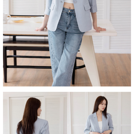
每筆NT$80，滿NT$1,500(含以上)免運費
易，需依本服務之必要範圍內提供個人資料，並將交易相關給付款項請求債
權轉讓予恩沛科技股份有限公司。
國家/地區配送
查看運費
２．關於個人資料處理事宜，請瀏覽以下網址：
https://aftee.tw/terms/#terms3
３．未成年的使用者請事先徵得法定代理人或監護人之同意方可使用
「AFTEE先享後付」，若未經同意申辦者引起之損失，本公司不負相關責
任。
４．使用「AFTEE先享後付」時，將依據個別帳號之用戶狀況，依本公司即
時審查核予不同之上限額度；若仍有額度不足之情形，本公司將視審查結果
請求用戶進行身份認證。
５．嚴禁一人註冊多個帳號或使用他人資訊註冊。若發現惡意使用之情形，
恩沛科技股份有限公司將有權停止該用戶之使用額度並採取法律行動。