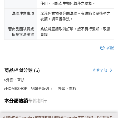
使用，可能產生褪色轉移之現象。
洗滌注意事項
深淺色衣物請分開洗滌。有珠飾金屬造型之
衣類，請單獨手洗。
若商品因缺貨或
系統將直接取消訂單，恕不另行通知，敬請
瑕疵無法出貨
見諒。
客服
商品相關分類 (5)
查看全部
▹外套、罩衫
▹HOMESHOP ‧ 品牌全系列
｜外套、罩衫
本分類熱銷
全站排行
本網站中使用 cookie，欲查詢有關本網站使用 cookie 方式之詳情，及若您不希