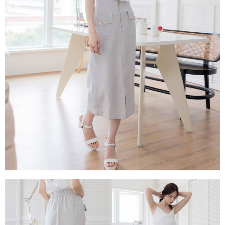
每筆NT$80，滿NT$1,500(含以上)免運費
易，需依本服務之必要範圍內提供個人資料，並將交易相關給付款項請求債
權轉讓予恩沛科技股份有限公司。
國家/地區配送
查看運費
２．關於個人資料處理事宜，請瀏覽以下網址：
https://aftee.tw/terms/#terms3
３．未成年的使用者請事先徵得法定代理人或監護人之同意方可使用
「AFTEE先享後付」，若未經同意申辦者引起之損失，本公司不負相關責
任。
４．使用「AFTEE先享後付」時，將依據個別帳號之用戶狀況，依本公司即
時審查核予不同之上限額度；若仍有額度不足之情形，本公司將視審查結果
請求用戶進行身份認證。
５．嚴禁一人註冊多個帳號或使用他人資訊註冊。若發現惡意使用之情形，
恩沛科技股份有限公司將有權停止該用戶之使用額度並採取法律行動。