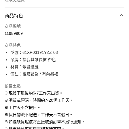
付款方式
商品特色
信用卡一次付款
商品編號
信用卡分期付款
11959909
3 期 0 利率 每期
NT$796
21家銀行
商品特色
6 期 0 利率 每期
NT$398
21家銀行
合作金庫商業銀行
第一商業銀行
型號：61XR03191YZZ-03
華南商業銀行
彰化商業銀行
12 期 0 利率 每期
NT$199
21家銀行
合作金庫商業銀行
第一商業銀行
吊牌：捨我其誰長裙 杏色
上海商業儲蓄銀行
台北富邦商業銀行
華南商業銀行
彰化商業銀行
24 期 0 利率 每期
NT$99
20家銀行
合作金庫商業銀行
第一商業銀行
國泰世華商業銀行
兆豐國際商業銀行
材質：聚酯纖維
上海商業儲蓄銀行
台北富邦商業銀行
華南商業銀行
彰化商業銀行
臺灣中小企業銀行
台中商業銀行
合作金庫商業銀行
第一商業銀行
備註：後腰鬆緊 / 有內襯裙
LINE Pay
國泰世華商業銀行
兆豐國際商業銀行
上海商業儲蓄銀行
台北富邦商業銀行
匯豐（台灣）商業銀行
華泰商業銀行
華南商業銀行
彰化商業銀行
臺灣中小企業銀行
台中商業銀行
國泰世華商業銀行
兆豐國際商業銀行
聯邦商業銀行
遠東國際商業銀行
Apple Pay
上海商業儲蓄銀行
台北富邦商業銀行
銷售重點
匯豐（台灣）商業銀行
華泰商業銀行
臺灣中小企業銀行
台中商業銀行
元大商業銀行
永豐商業銀行
兆豐國際商業銀行
臺灣中小企業銀行
※現貨下單後約5-7工作天出貨。
聯邦商業銀行
遠東國際商業銀行
匯豐（台灣）商業銀行
華泰商業銀行
街口支付
玉山商業銀行
星展（台灣）商業銀行
台中商業銀行
匯豐（台灣）商業銀行
元大商業銀行
永豐商業銀行
※調貨或預購，時間約7-20個工作天。
聯邦商業銀行
遠東國際商業銀行
台新國際商業銀行
中國信託商業銀行
華泰商業銀行
聯邦商業銀行
玉山商業銀行
星展（台灣）商業銀行
悠遊付
※工作天不含假日。
元大商業銀行
永豐商業銀行
台灣樂天信用卡公司
遠東國際商業銀行
元大商業銀行
台新國際商業銀行
中國信託商業銀行
玉山商業銀行
星展（台灣）商業銀行
※假日物流不配送，工作天不含假日。
永豐商業銀行
玉山商業銀行
台灣樂天信用卡公司
大哥付你分期
台新國際商業銀行
中國信託商業銀行
※如遇缺貨瑕疵將直接取消訂單不另行通知。
星展（台灣）商業銀行
台新國際商業銀行
相關說明
台灣樂天信用卡公司
中國信託商業銀行
台灣樂天信用卡公司