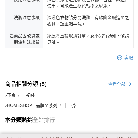
使用，可能產生褪色轉移之現象。
洗滌注意事項
深淺色衣物請分開洗滌。有珠飾金屬造型之
衣類，請單獨手洗。
若商品因缺貨或
系統將直接取消訂單，恕不另行通知，敬請
瑕疵無法出貨
見諒。
客服
商品相關分類 (5)
查看全部
▹下身
｜裙裝
▹HOMESHOP ‧ 品牌全系列
｜下身
本分類熱銷
全站排行