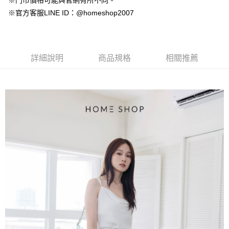
※門市價格可能與官網有所不同。
【大哥付你分期使用說明】
AFTEE先享後付
※官方客服LINE ID：@homeshop2007
1.本服務由台灣大哥大提供，台灣大哥大用戶可立即使用無須另外申請。
2.付款方式選擇「大哥付你分期」，訂單成立後會自動跳轉到大哥付的交易
相關說明
流程，驗證手機門號後，選擇欲分期的期數、繳款截止日，確認付款後即完
【關於「AFTEE先享後付」】
成交易。
ATM付款
AFTEE先享後付是「在收到商品之後才付款」的支付方式。 讓您購物簡單
3.實際核准額度、可分期數及費用金額請依後續交易確認頁面所載為準。
便利好安心！
詳細說明
商品規格
相關推薦
4.訂單成立30分鐘內，如未前往確認交易或遇審核未通過，訂單將自動取
１．簡單：不需註冊會員、不需綁卡、不需儲值。
運送方式
消。如遇「轉專審核」未通過狀況，表示未達大哥付你分期系統評分，恕無
２．便利：只要手機號碼，簡訊認證，即可結帳。
法說明評估內容。
３．安心：先確認商品／服務後，再付款。
付款後全家取貨
【繳款方式說明】
1.分期款項不併入電信帳單，「大哥付你分期」於每月結算日後寄送繳費提
免運費
【「AFTEE先享後付」結帳流程】
醒簡訊。
１．於結帳方式選擇「AFTEE先享後付」後，將跳轉至「AFTEE先享後付」
2.透過簡訊連結打開帳單後，可選擇「超商條碼／台灣大直營門市／銀行轉
付款後萊爾富取貨
結帳頁面，進行簡訊認證並確認金額後，即可完成結帳。
帳／街口支付／iPASS MONEY」等通路繳費。
２．訂單成立數日內，您將收到繳費通知簡訊。
免運費
３．收到繳費通知簡訊後14天內，點擊此簡訊中的連結，可透過四大超商／
【注意事項】
ATM／網路銀行／等多元方式進行付款，方視為交易完成。
付款後7-11取貨
1.本服務係由「台灣大哥大股份有限公司」（以下簡稱本公司）所提供，讓
※ 請注意：結帳手續完成當下不需立刻繳費，但若您需要取消訂單，請聯絡
用戶於交易時，得透過本服務購買商品或服務，並由商店將買賣／分期付款
免運費
購買商品的店家。未經商家同意取消之訂單仍視為有效，需透過AFTEE先享
買賣價金債權讓與本公司後，依約使用本公司帳單繳交帳款。
後付繳納相關費用。
2.基於同意付款使用「大哥付你分期」之契約關係目的，商店將以您的個人
一般商品宅配
※ 交易是否成功請以「AFTEE先享後付 」之結帳頁面顯示為準，若有關於
資料（包含姓名、電話或地址）提供予台灣大哥大進項蒐集、處理及利用，
是否繳費成功／繳費後需取消欲退款等相關疑問，請聯繫「AFTEE先享後付
免運費
由本公司與您本人進行分期帳單所需資料之確認、核對及更正。
客戶支援中心」
https://netprotections.freshdesk.com/support/home
3.完整用戶服務條款，請詳閱以下連結：
https://oppay.tw/userRule
付款後門市自取
【注意事項】
１．透過由恩沛科技股份有限公司提供之「AFTEE先享後付」服務完成之交