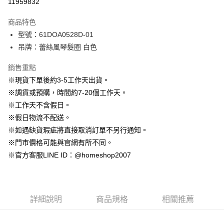
11959832
3 期 0 利率 每期
NT$163
21家銀行
商品特色
6 期 0 利率 每期
NT$81
21家銀行
合作金庫商業銀行
第一商業銀行
型號：61DOA0528D-01
華南商業銀行
彰化商業銀行
12 期 0 利率 每期
NT$40
21家銀行
合作金庫商業銀行
第一商業銀行
吊牌：蕾絲風琴髮圈 白色
上海商業儲蓄銀行
台北富邦商業銀行
華南商業銀行
彰化商業銀行
24 期 0 利率 每期
NT$20
20家銀行
合作金庫商業銀行
第一商業銀行
國泰世華商業銀行
兆豐國際商業銀行
上海商業儲蓄銀行
台北富邦商業銀行
華南商業銀行
彰化商業銀行
銷售重點
臺灣中小企業銀行
台中商業銀行
合作金庫商業銀行
第一商業銀行
LINE Pay
國泰世華商業銀行
兆豐國際商業銀行
上海商業儲蓄銀行
台北富邦商業銀行
※現貨下單後約3-5工作天出貨。
匯豐（台灣）商業銀行
華泰商業銀行
華南商業銀行
彰化商業銀行
臺灣中小企業銀行
台中商業銀行
國泰世華商業銀行
兆豐國際商業銀行
聯邦商業銀行
遠東國際商業銀行
Apple Pay
上海商業儲蓄銀行
台北富邦商業銀行
※調貨或預購，時間約7-20個工作天。
匯豐（台灣）商業銀行
華泰商業銀行
臺灣中小企業銀行
台中商業銀行
元大商業銀行
永豐商業銀行
兆豐國際商業銀行
臺灣中小企業銀行
※工作天不含假日。
聯邦商業銀行
遠東國際商業銀行
匯豐（台灣）商業銀行
華泰商業銀行
街口支付
玉山商業銀行
星展（台灣）商業銀行
台中商業銀行
匯豐（台灣）商業銀行
元大商業銀行
永豐商業銀行
※假日物流不配送。
聯邦商業銀行
遠東國際商業銀行
台新國際商業銀行
中國信託商業銀行
華泰商業銀行
聯邦商業銀行
玉山商業銀行
星展（台灣）商業銀行
悠遊付
※如遇缺貨瑕疵將直接取消訂單不另行通知。
元大商業銀行
永豐商業銀行
台灣樂天信用卡公司
遠東國際商業銀行
元大商業銀行
台新國際商業銀行
中國信託商業銀行
玉山商業銀行
星展（台灣）商業銀行
※門市價格可能與官網有所不同。
永豐商業銀行
玉山商業銀行
台灣樂天信用卡公司
大哥付你分期
台新國際商業銀行
中國信託商業銀行
※官方客服LINE ID：@homeshop2007
星展（台灣）商業銀行
台新國際商業銀行
相關說明
台灣樂天信用卡公司
中國信託商業銀行
台灣樂天信用卡公司
【大哥付你分期使用說明】
AFTEE先享後付
1.本服務由台灣大哥大提供，台灣大哥大用戶可立即使用無須另外申請。
2.付款方式選擇「大哥付你分期」，訂單成立後會自動跳轉到大哥付的交易
相關說明
流程，驗證手機門號後，選擇欲分期的期數、繳款截止日，確認付款後即完
詳細說明
商品規格
相關推薦
【關於「AFTEE先享後付」】
成交易。
ATM付款
AFTEE先享後付是「在收到商品之後才付款」的支付方式。 讓您購物簡單
3.實際核准額度、可分期數及費用金額請依後續交易確認頁面所載為準。
便利好安心！