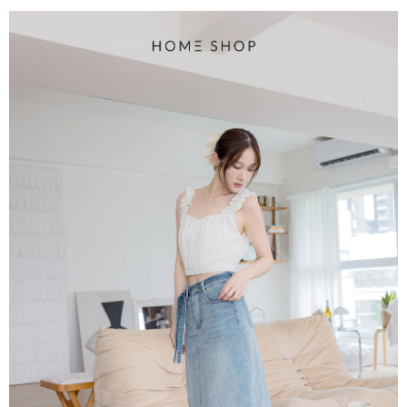
4.訂單成立30分鐘內，如未前往確認交易或遇審核未通過，訂單將自動取
１．簡單：不需註冊會員、不需綁卡、不需儲值。
運送方式
消。如遇「轉專審核」未通過狀況，表示未達大哥付你分期系統評分，恕無
２．便利：只要手機號碼，簡訊認證，即可結帳。
法說明評估內容。
３．安心：先確認商品／服務後，再付款。
付款後全家取貨
【繳款方式說明】
1.分期款項不併入電信帳單，「大哥付你分期」於每月結算日後寄送繳費提
免運費
【「AFTEE先享後付」結帳流程】
醒簡訊。
１．於結帳方式選擇「AFTEE先享後付」後，將跳轉至「AFTEE先享後付」
2.透過簡訊連結打開帳單後，可選擇「超商條碼／台灣大直營門市／銀行轉
付款後萊爾富取貨
結帳頁面，進行簡訊認證並確認金額後，即可完成結帳。
帳／街口支付／iPASS MONEY」等通路繳費。
２．訂單成立數日內，您將收到繳費通知簡訊。
免運費
３．收到繳費通知簡訊後14天內，點擊此簡訊中的連結，可透過四大超商／
【注意事項】
ATM／網路銀行／等多元方式進行付款，方視為交易完成。
付款後7-11取貨
1.本服務係由「台灣大哥大股份有限公司」（以下簡稱本公司）所提供，讓
※ 請注意：結帳手續完成當下不需立刻繳費，但若您需要取消訂單，請聯絡
用戶於交易時，得透過本服務購買商品或服務，並由商店將買賣／分期付款
免運費
購買商品的店家。未經商家同意取消之訂單仍視為有效，需透過AFTEE先享
買賣價金債權讓與本公司後，依約使用本公司帳單繳交帳款。
後付繳納相關費用。
2.基於同意付款使用「大哥付你分期」之契約關係目的，商店將以您的個人
一般商品宅配
※ 交易是否成功請以「AFTEE先享後付 」之結帳頁面顯示為準，若有關於
資料（包含姓名、電話或地址）提供予台灣大哥大進項蒐集、處理及利用，
是否繳費成功／繳費後需取消欲退款等相關疑問，請聯繫「AFTEE先享後付
免運費
由本公司與您本人進行分期帳單所需資料之確認、核對及更正。
客戶支援中心」
https://netprotections.freshdesk.com/support/home
3.完整用戶服務條款，請詳閱以下連結：
https://oppay.tw/userRule
付款後門市自取
【注意事項】
１．透過由恩沛科技股份有限公司提供之「AFTEE先享後付」服務完成之交
每筆NT$80，滿NT$1,500(含以上)免運費
易，需依本服務之必要範圍內提供個人資料，並將交易相關給付款項請求債
權轉讓予恩沛科技股份有限公司。
國家/地區配送
查看運費
２．關於個人資料處理事宜，請瀏覽以下網址：
https://aftee.tw/terms/#terms3
３．未成年的使用者請事先徵得法定代理人或監護人之同意方可使用
「AFTEE先享後付」，若未經同意申辦者引起之損失，本公司不負相關責