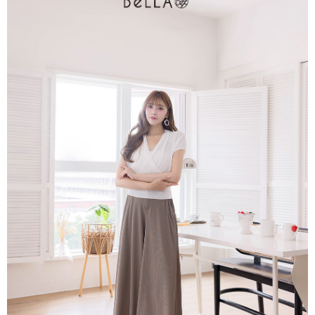
每筆NT$80，滿NT$1,500(含以上)免運費
易，需依本服務之必要範圍內提供個人資料，並將交易相關給付款項請求債
權轉讓予恩沛科技股份有限公司。
國家/地區配送
查看運費
２．關於個人資料處理事宜，請瀏覽以下網址：
https://aftee.tw/terms/#terms3
３．未成年的使用者請事先徵得法定代理人或監護人之同意方可使用
「AFTEE先享後付」，若未經同意申辦者引起之損失，本公司不負相關責
任。
４．使用「AFTEE先享後付」時，將依據個別帳號之用戶狀況，依本公司即
時審查核予不同之上限額度；若仍有額度不足之情形，本公司將視審查結果
請求用戶進行身份認證。
５．嚴禁一人註冊多個帳號或使用他人資訊註冊。若發現惡意使用之情形，
恩沛科技股份有限公司將有權停止該用戶之使用額度並採取法律行動。