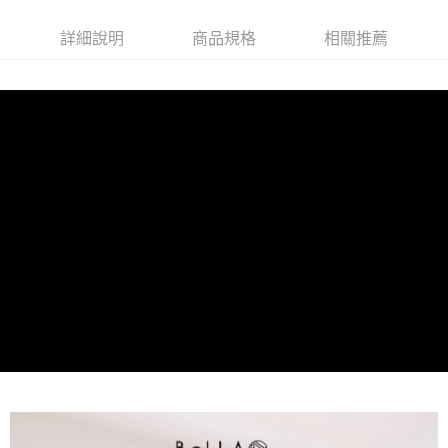
【大哥付你分期使用說明】
AFTEE先享後付
1.本服務由台灣大哥大提供，台灣大哥大用戶可立即使用無須另外申請。
詳細說明
商品規格
相關推薦
2.付款方式選擇「大哥付你分期」，訂單成立後會自動跳轉到大哥付的交易
相關說明
流程，驗證手機門號後，選擇欲分期的期數、繳款截止日，確認付款後即完
【關於「AFTEE先享後付」】
成交易。
ATM付款
AFTEE先享後付是「在收到商品之後才付款」的支付方式。 讓您購物簡單
3.實際核准額度、可分期數及費用金額請依後續交易確認頁面所載為準。
便利好安心！
4.訂單成立30分鐘內，如未前往確認交易或遇審核未通過，訂單將自動取
１．簡單：不需註冊會員、不需綁卡、不需儲值。
運送方式
消。如遇「轉專審核」未通過狀況，表示未達大哥付你分期系統評分，恕無
２．便利：只要手機號碼，簡訊認證，即可結帳。
法說明評估內容。
３．安心：先確認商品／服務後，再付款。
付款後全家取貨
【繳款方式說明】
1.分期款項不併入電信帳單，「大哥付你分期」於每月結算日後寄送繳費提
免運費
【「AFTEE先享後付」結帳流程】
醒簡訊。
１．於結帳方式選擇「AFTEE先享後付」後，將跳轉至「AFTEE先享後付」
2.透過簡訊連結打開帳單後，可選擇「超商條碼／台灣大直營門市／銀行轉
付款後萊爾富取貨
結帳頁面，進行簡訊認證並確認金額後，即可完成結帳。
帳／街口支付／iPASS MONEY」等通路繳費。
２．訂單成立數日內，您將收到繳費通知簡訊。
免運費
３．收到繳費通知簡訊後14天內，點擊此簡訊中的連結，可透過四大超商／
【注意事項】
ATM／網路銀行／等多元方式進行付款，方視為交易完成。
付款後7-11取貨
1.本服務係由「台灣大哥大股份有限公司」（以下簡稱本公司）所提供，讓
※ 請注意：結帳手續完成當下不需立刻繳費，但若您需要取消訂單，請聯絡
用戶於交易時，得透過本服務購買商品或服務，並由商店將買賣／分期付款
免運費
購買商品的店家。未經商家同意取消之訂單仍視為有效，需透過AFTEE先享
買賣價金債權讓與本公司後，依約使用本公司帳單繳交帳款。
後付繳納相關費用。
2.基於同意付款使用「大哥付你分期」之契約關係目的，商店將以您的個人
一般商品宅配
※ 交易是否成功請以「AFTEE先享後付 」之結帳頁面顯示為準，若有關於
資料（包含姓名、電話或地址）提供予台灣大哥大進項蒐集、處理及利用，
是否繳費成功／繳費後需取消欲退款等相關疑問，請聯繫「AFTEE先享後付
免運費
由本公司與您本人進行分期帳單所需資料之確認、核對及更正。
客戶支援中心」
https://netprotections.freshdesk.com/support/home
3.完整用戶服務條款，請詳閱以下連結：
https://oppay.tw/userRule
付款後門市自取
【注意事項】
１．透過由恩沛科技股份有限公司提供之「AFTEE先享後付」服務完成之交