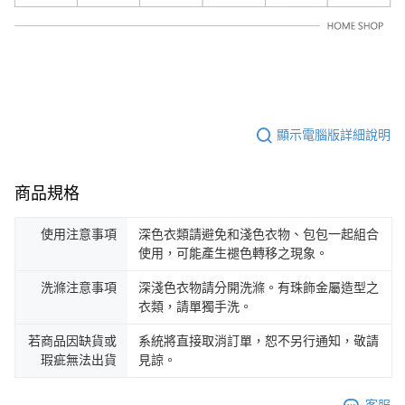
顯示電腦版詳細說明
商品規格
使用注意事項
深色衣類請避免和淺色衣物、包包一起組合
使用，可能產生褪色轉移之現象。
洗滌注意事項
深淺色衣物請分開洗滌。有珠飾金屬造型之
衣類，請單獨手洗。
若商品因缺貨或
系統將直接取消訂單，恕不另行通知，敬請
瑕疵無法出貨
見諒。