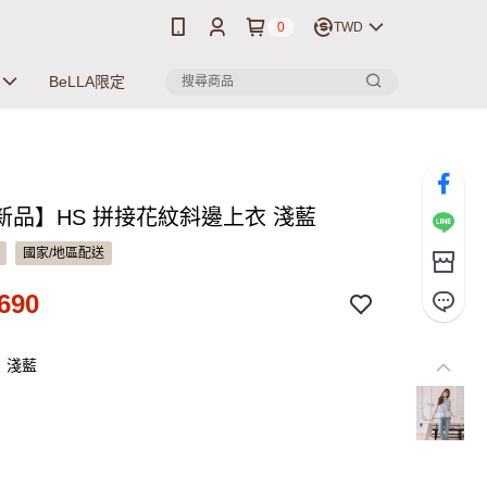
0
TWD
BeLLA限定
新品】HS 拼接花紋斜邊上衣 淺藍
國家/地區配送
690
：淺藍