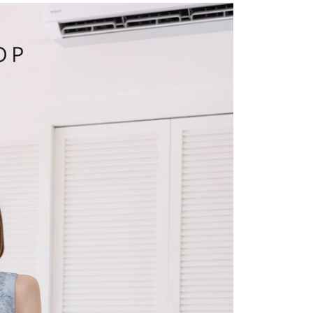
費通知簡訊後14天內，點擊此簡訊中的連結，可透過四大超商
項】
網路銀行／等多元方式進行付款，方視為交易完成。
係由「台灣大哥大股份有限公司」（以下簡稱本公司）所提供，讓
：結帳手續完成當下不需立刻繳費，但若您需要取消訂單，請聯
1取貨
易時，得透過本服務購買商品或服務，並由商店將買賣／分期付
的店家。未經商家同意取消之訂單仍視為有效，需透過AFTEE
金債權讓與本公司後，依約使用本公司帳單繳交帳款。
繳納相關費用。
意付款使用「大哥付你分期」之契約關係目的，商店將以您的個人
否成功請以「AFTEE先享後付 」之結帳頁面顯示為準，若有關於
含姓名、電話或地址）提供予台灣大哥大進項蒐集、處理及利
功／繳費後需取消欲退款等相關疑問，請聯繫「AFTEE先享後
宅配
公司與您本人進行分期帳單所需資料之確認、核對及更正。
援中心」
https://netprotections.freshdesk.com/support/home
戶服務條款，請詳閱以下連結：
https://oppay.tw/userRule
項】
市自取
恩沛科技股份有限公司提供之「AFTEE先享後付」服務完成之
依本服務之必要範圍內提供個人資料，並將交易相關給付款項請
0，滿NT$1,500(含以上)免運費
讓予恩沛科技股份有限公司。
個人資料處理事宜，請瀏覽以下網址：
配送
查看運費
ee.tw/terms/#terms3
年的使用者請事先徵得法定代理人或監護人之同意方可使用
E先享後付」，若未經同意申辦者引起之損失，本公司不負相關責
AFTEE先享後付」時，將依據個別帳號之用戶狀況，依本公司
核予不同之上限額度；若仍有額度不足之情形，本公司將視審查
用戶進行身份認證。
一人註冊多個帳號或使用他人資訊註冊。若發現惡意使用之情
科技股份有限公司將有權停止該用戶之使用額度並採取法律行