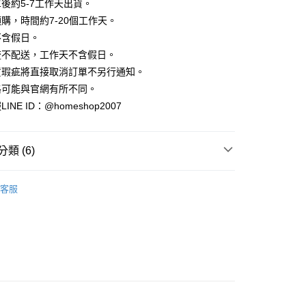
業銀行
彰化商業銀行
後約5-7工作天出貨。
小企業銀行
台中商業銀行
庫商業銀行
第一商業銀行
華商業銀行
兆豐國際商業銀行
業儲蓄銀行
台北富邦商業銀行
台灣）商業銀行
華泰商業銀行
購，時間約7-20個工作天。
業銀行
彰化商業銀行
小企業銀行
台中商業銀行
華商業銀行
兆豐國際商業銀行
業銀行
遠東國際商業銀行
業儲蓄銀行
台北富邦商業銀行
不含假日。
台灣）商業銀行
華泰商業銀行
小企業銀行
台中商業銀行
業銀行
永豐商業銀行
際商業銀行
臺灣中小企業銀行
業銀行
遠東國際商業銀行
流不配送，工作天不含假日。
台灣）商業銀行
華泰商業銀行
業銀行
星展（台灣）商業銀行
業銀行
匯豐（台灣）商業銀行
業銀行
永豐商業銀行
貨瑕疵將直接取消訂單不另行通知。
業銀行
遠東國際商業銀行
際商業銀行
中國信託商業銀行
業銀行
聯邦商業銀行
業銀行
星展（台灣）商業銀行
業銀行
永豐商業銀行
格可能與官網有所不同。
天信用卡公司
際商業銀行
元大商業銀行
際商業銀行
中國信託商業銀行
業銀行
星展（台灣）商業銀行
NE ID：@homeshop2007
業銀行
玉山商業銀行
天信用卡公司
分期
際商業銀行
中國信託商業銀行
台灣）商業銀行
台新國際商業銀行
天信用卡公司
託商業銀行
台灣樂天信用卡公司
你分期使用說明】
類 (6)
享後付
由台灣大哥大提供，台灣大哥大用戶可立即使用無須另外申請。
式選擇「大哥付你分期」，訂單成立後會自動跳轉到大哥付的交易
｜背心、無袖
證手機門號後，選擇欲分期的期數、繳款截止日，確認付款後即
FTEE先享後付」】
客服
。
先享後付是「在收到商品之後才付款」的支付方式。 讓您購物簡單
推薦
准額度、可分期數及費用金額請依後續交易確認頁面所載為準。
心！
立30分鐘內，如未前往確認交易或遇審核未通過，訂單將自動取
：不需註冊會員、不需綁卡、不需儲值。
｜夏日必收。清爽穿搭
「轉專審核」未通過狀況，表示未達大哥付你分期系統評分，恕
：只要手機號碼，簡訊認證，即可結帳。
評估內容。
：先確認商品／服務後，再付款。
HOP ‧ 品牌全系列
｜上身
式說明】
家取貨
項不併入電信帳單，「大哥付你分期」於每月結算日後寄送繳費提
✨
EE先享後付」結帳流程】
方式選擇「AFTEE先享後付」後，將跳轉至「AFTEE先享後
訊連結打開帳單後，可選擇「超商條碼／台灣大直營門市／銀行轉
品79折起
頁面，進行簡訊認證並確認金額後，即可完成結帳。
付／iPASS MONEY」等通路繳費。
爾富取貨
成立數日內，您將收到繳費通知簡訊。