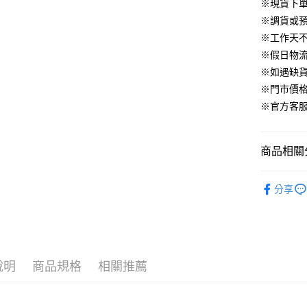
華南商
※現貨下單
臺灣中
合作金
LINE Pay
國泰世
上海商
匯豐（
※調貨或預
華南商
臺灣中
國泰世
聯邦商
Apple Pay
上海商
※工作天
匯豐（
臺灣中
元大商
兆豐國
聯邦商
※假日物
匯豐（
街口支付
玉山商
台中商
元大商
※如遇缺
聯邦商
台新國
華泰商
玉山商
悠遊付
元大商
※門市價
台灣樂
遠東國
台新國
玉山商
※官方客服LI
永豐商
台灣樂
大哥付你
台新國
星展（
相關說明
台灣樂
中國信
【大哥付
商品相關分
AFTEE先
1.本服務
2.付款方
相關說明
▹上身
流程，驗
【關於「A
分享
ATM付款
完成交易
AFTEE
人氣商品
3.實際核
便利好安
4.訂單成
１．簡單
▹獨家企劃
消。如遇
２．便利
運送方式
無法說明
３．安心
▹HOMES
【繳款方
付款後全
說明
商品規格
相關推薦
1.分期款
▹最新商品
【「AFT
醒簡訊。
免運費
１．於結帳
2.透過簡
🔥 HS新
付」結帳
帳／街口支
付款後萊
２．訂單