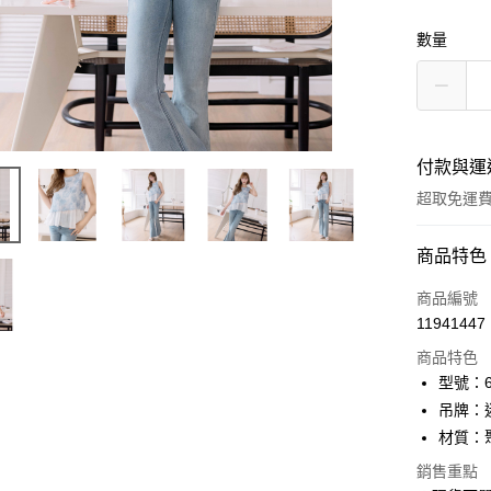
數量
付款與運
超取免運
付款方式
商品特色
信用卡一
商品編號
11941447
信用卡分
商品特色
3 期 
型號：61
6 期 
合作金
吊牌：
華南商
12 期
材質：
合作金
上海商
華南商
24 期
合作金
銷售重點
國泰世
上海商