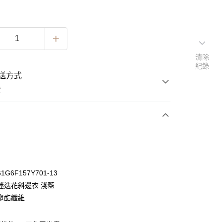
清除
紀錄
送方式
費
次付款
期付款
0 利率 每期
NT$563
21家銀行
G6F157Y701-13
0 利率 每期
NT$281
21家銀行
庫商業銀行
第一商業銀行
迷迭花斜邊衣 淺藍
業銀行
彰化商業銀行
 0 利率 每期
NT$140
21家銀行
聚酯纖維
庫商業銀行
第一商業銀行
業儲蓄銀行
台北富邦商業銀行
業銀行
彰化商業銀行
 0 利率 每期
NT$70
20家銀行
庫商業銀行
第一商業銀行
華商業銀行
兆豐國際商業銀行
業儲蓄銀行
台北富邦商業銀行