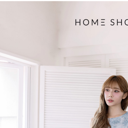
３．收到繳
免運費
【注意事
／ATM／
1.本服務
※ 請注意
付款後7-1
用戶於交
絡購買商品
款買賣價
先享後付
免運費
2.基於同
※ 交易是
資料（包
是否繳費成
一般商品
用，由本
付客戶支
免運費
3.完整用
【注意事
付款後門
１．透過由
交易，需
每筆NT$8
求債權轉
２．關於
國家/地區
https://aft
３．未成
「AFTE
任。
４．使用「
即時審查
結果請求
５．嚴禁
形，恩沛
動。