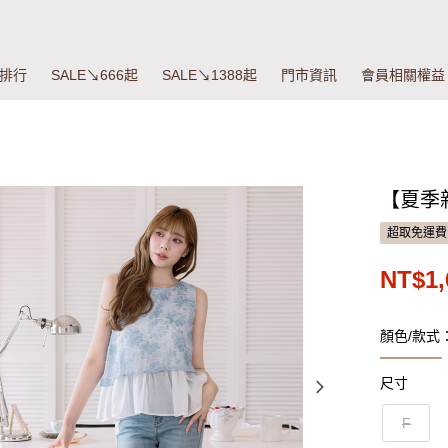
排行
SALE↘666起
SALE↘1388起
門市資訊
會員相關權益
【夏季
超取免運費
NT$1,
顏色/款式
尺寸
F