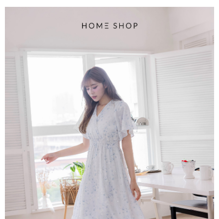
每筆NT$80，滿NT$1,500(含以上)免運費
易，需依本服務之必要範圍內提供個人資料，並將交易相關給付款項請求債
權轉讓予恩沛科技股份有限公司。
國家/地區配送
查看運費
２．關於個人資料處理事宜，請瀏覽以下網址：
https://aftee.tw/terms/#terms3
３．未成年的使用者請事先徵得法定代理人或監護人之同意方可使用
「AFTEE先享後付」，若未經同意申辦者引起之損失，本公司不負相關責
任。
４．使用「AFTEE先享後付」時，將依據個別帳號之用戶狀況，依本公司即
時審查核予不同之上限額度；若仍有額度不足之情形，本公司將視審查結果
請求用戶進行身份認證。
５．嚴禁一人註冊多個帳號或使用他人資訊註冊。若發現惡意使用之情形，
恩沛科技股份有限公司將有權停止該用戶之使用額度並採取法律行動。