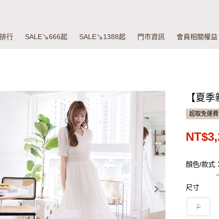
排行
SALE↘666起
SALE↘1388起
門市資訊
會員相關權益
【夏季
超取免運費
NT$3,
顏色/款式
尺寸
F