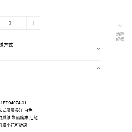
清除
紀錄
送方式
費
次付款
期付款
0 利率 每期
NT$1,096
21家銀行
ED04074-01
0 利率 每期
NT$548
21家銀行
庫商業銀行
第一商業銀行
法式層層長洋 白色
業銀行
彰化商業銀行
 0 利率 每期
NT$274
21家銀行
竹纖維.聚酯纖維.尼龍
庫商業銀行
第一商業銀行
業儲蓄銀行
台北富邦商業銀行
業銀行
彰化商業銀行
附贈小花可拆鍊
 0 利率 每期
NT$137
20家銀行
庫商業銀行
第一商業銀行
華商業銀行
兆豐國際商業銀行
業儲蓄銀行
台北富邦商業銀行