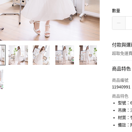
數量
付款與運
超取免運
付款方式
商品特色
信用卡一
商品編號
11940991
信用卡分
商品特色
3 期 
型號：61
6 期 
合作金
吊牌：
華南商
12 期
材質：
合作金
上海商
華南商
備註：
24 期
合作金
國泰世
上海商