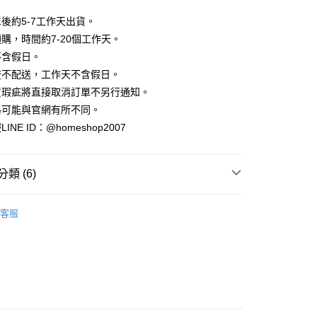
業銀行
彰化商業銀行
小企業銀行
台中商業銀行
庫商業銀行
第一商業銀行
華商業銀行
兆豐國際商業銀行
業儲蓄銀行
台北富邦商業銀行
台灣）商業銀行
華泰商業銀行
後約5-7工作天出貨。
業銀行
彰化商業銀行
小企業銀行
台中商業銀行
華商業銀行
兆豐國際商業銀行
業銀行
遠東國際商業銀行
業儲蓄銀行
台北富邦商業銀行
購，時間約7-20個工作天。
台灣）商業銀行
華泰商業銀行
小企業銀行
台中商業銀行
業銀行
永豐商業銀行
際商業銀行
臺灣中小企業銀行
業銀行
遠東國際商業銀行
不含假日。
台灣）商業銀行
華泰商業銀行
業銀行
星展（台灣）商業銀行
業銀行
匯豐（台灣）商業銀行
業銀行
永豐商業銀行
流不配送，工作天不含假日。
業銀行
遠東國際商業銀行
際商業銀行
中國信託商業銀行
業銀行
聯邦商業銀行
業銀行
星展（台灣）商業銀行
業銀行
永豐商業銀行
貨瑕疵將直接取消訂單不另行通知。
天信用卡公司
際商業銀行
元大商業銀行
際商業銀行
中國信託商業銀行
業銀行
星展（台灣）商業銀行
格可能與官網有所不同。
業銀行
玉山商業銀行
天信用卡公司
分期
際商業銀行
中國信託商業銀行
台灣）商業銀行
台新國際商業銀行
NE ID：@homeshop2007
天信用卡公司
託商業銀行
台灣樂天信用卡公司
你分期使用說明】
享後付
由台灣大哥大提供，台灣大哥大用戶可立即使用無須另外申請。
式選擇「大哥付你分期」，訂單成立後會自動跳轉到大哥付的交易
類 (6)
證手機門號後，選擇欲分期的期數、繳款截止日，確認付款後即
FTEE先享後付」】
。
先享後付是「在收到商品之後才付款」的支付方式。 讓您購物簡單
裝、套裝
准額度、可分期數及費用金額請依後續交易確認頁面所載為準。
心！
客服
立30分鐘內，如未前往確認交易或遇審核未通過，訂單將自動取
HOP ‧ 品牌全系列
｜連身、洋裝、套裝
：不需註冊會員、不需綁卡、不需儲值。
「轉專審核」未通過狀況，表示未達大哥付你分期系統評分，恕
：只要手機號碼，簡訊認證，即可結帳。
✨
評估內容。
：先確認商品／服務後，再付款。
式說明】
家取貨
品79折起
項不併入電信帳單，「大哥付你分期」於每月結算日後寄送繳費提
EE先享後付」結帳流程】
方式選擇「AFTEE先享後付」後，將跳轉至「AFTEE先享後
｜多WAY ‧ 項鍊設計
訊連結打開帳單後，可選擇「超商條碼／台灣大直營門市／銀行轉
頁面，進行簡訊認證並確認金額後，即可完成結帳。
付／iPASS MONEY」等通路繳費。
爾富取貨
成立數日內，您將收到繳費通知簡訊。