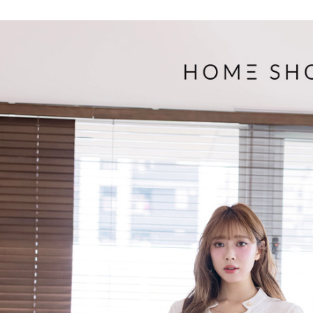
▹獨家企劃
３．收到繳
免運費
【注意事
／ATM／
1.本服務
※ 請注意
付款後7-1
用戶於交
絡購買商品
款買賣價
先享後付
免運費
2.基於同
※ 交易是
資料（包
是否繳費成
一般商品
用，由本
付客戶支
免運費
3.完整用
【注意事
付款後門
１．透過由
交易，需
每筆NT$8
求債權轉
２．關於
國家/地區
https://aft
３．未成
「AFTE
任。
４．使用「
即時審查
結果請求
５．嚴禁
形，恩沛
動。