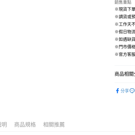
華南商
銷售重點
臺灣中
合作金
LINE Pay
國泰世
上海商
匯豐（
※現貨下單
華南商
臺灣中
國泰世
聯邦商
Apple Pay
上海商
※調貨或預
匯豐（
臺灣中
元大商
兆豐國
聯邦商
※工作天
匯豐（
街口支付
玉山商
台中商
元大商
※假日物
聯邦商
台新國
華泰商
玉山商
悠遊付
元大商
※如遇缺
台灣樂
遠東國
台新國
玉山商
※門市價
永豐商
台灣樂
大哥付你
台新國
星展（
※官方客服LI
相關說明
台灣樂
中國信
【大哥付
AFTEE先
1.本服務
2.付款方
相關說明
商品相關分
流程，驗
【關於「A
ATM付款
完成交易
AFTEE
▹連身、洋
3.實際核
便利好安
分享
4.訂單成
▹HOMES
１．簡單
消。如遇
２．便利
運送方式
▹最新商品
無法說明
３．安心
【繳款方
付款後全
🔥 HS新
1.分期款
【「AFT
醒簡訊。
免運費
１．於結帳
說明
商品規格
相關推薦
▹獨家企劃
2.透過簡
付」結帳
帳／街口支
付款後萊
２．訂單