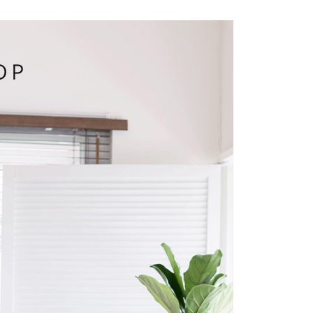
｜2026 ‧ WHITE流行色
費通知簡訊後14天內，點擊此簡訊中的連結，可透過四大超商
項】
網路銀行／等多元方式進行付款，方視為交易完成。
係由「台灣大哥大股份有限公司」（以下簡稱本公司）所提供，讓
：結帳手續完成當下不需立刻繳費，但若您需要取消訂單，請聯
1取貨
易時，得透過本服務購買商品或服務，並由商店將買賣／分期付
的店家。未經商家同意取消之訂單仍視為有效，需透過AFTEE
金債權讓與本公司後，依約使用本公司帳單繳交帳款。
繳納相關費用。
意付款使用「大哥付你分期」之契約關係目的，商店將以您的個人
否成功請以「AFTEE先享後付 」之結帳頁面顯示為準，若有關於
含姓名、電話或地址）提供予台灣大哥大進項蒐集、處理及利
功／繳費後需取消欲退款等相關疑問，請聯繫「AFTEE先享後
宅配
公司與您本人進行分期帳單所需資料之確認、核對及更正。
援中心」
https://netprotections.freshdesk.com/support/home
戶服務條款，請詳閱以下連結：
https://oppay.tw/userRule
項】
市自取
恩沛科技股份有限公司提供之「AFTEE先享後付」服務完成之
依本服務之必要範圍內提供個人資料，並將交易相關給付款項請
0，滿NT$1,500(含以上)免運費
讓予恩沛科技股份有限公司。
個人資料處理事宜，請瀏覽以下網址：
配送
查看運費
ee.tw/terms/#terms3
年的使用者請事先徵得法定代理人或監護人之同意方可使用
E先享後付」，若未經同意申辦者引起之損失，本公司不負相關責
AFTEE先享後付」時，將依據個別帳號之用戶狀況，依本公司
核予不同之上限額度；若仍有額度不足之情形，本公司將視審查
用戶進行身份認證。
一人註冊多個帳號或使用他人資訊註冊。若發現惡意使用之情
科技股份有限公司將有權停止該用戶之使用額度並採取法律行