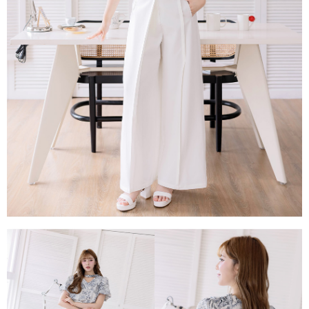
每筆NT$80，滿NT$1,500(含以上)免運費
易，需依本服務之必要範圍內提供個人資料，並將交易相關給付款項請求債
權轉讓予恩沛科技股份有限公司。
國家/地區配送
查看運費
２．關於個人資料處理事宜，請瀏覽以下網址：
https://aftee.tw/terms/#terms3
３．未成年的使用者請事先徵得法定代理人或監護人之同意方可使用
「AFTEE先享後付」，若未經同意申辦者引起之損失，本公司不負相關責
任。
４．使用「AFTEE先享後付」時，將依據個別帳號之用戶狀況，依本公司即
時審查核予不同之上限額度；若仍有額度不足之情形，本公司將視審查結果
請求用戶進行身份認證。
５．嚴禁一人註冊多個帳號或使用他人資訊註冊。若發現惡意使用之情形，
恩沛科技股份有限公司將有權停止該用戶之使用額度並採取法律行動。