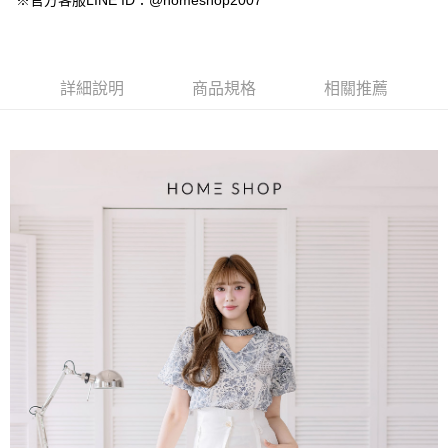
※官方客服LINE ID：@homeshop2007
【大哥付你分期使用說明】
AFTEE先享後付
1.本服務由台灣大哥大提供，台灣大哥大用戶可立即使用無須另外申請。
2.付款方式選擇「大哥付你分期」，訂單成立後會自動跳轉到大哥付的交易
相關說明
流程，驗證手機門號後，選擇欲分期的期數、繳款截止日，確認付款後即完
【關於「AFTEE先享後付」】
成交易。
ATM付款
AFTEE先享後付是「在收到商品之後才付款」的支付方式。 讓您購物簡單
詳細說明
商品規格
相關推薦
3.實際核准額度、可分期數及費用金額請依後續交易確認頁面所載為準。
便利好安心！
4.訂單成立30分鐘內，如未前往確認交易或遇審核未通過，訂單將自動取
１．簡單：不需註冊會員、不需綁卡、不需儲值。
運送方式
消。如遇「轉專審核」未通過狀況，表示未達大哥付你分期系統評分，恕無
２．便利：只要手機號碼，簡訊認證，即可結帳。
法說明評估內容。
３．安心：先確認商品／服務後，再付款。
付款後全家取貨
【繳款方式說明】
1.分期款項不併入電信帳單，「大哥付你分期」於每月結算日後寄送繳費提
免運費
【「AFTEE先享後付」結帳流程】
醒簡訊。
１．於結帳方式選擇「AFTEE先享後付」後，將跳轉至「AFTEE先享後付」
2.透過簡訊連結打開帳單後，可選擇「超商條碼／台灣大直營門市／銀行轉
付款後萊爾富取貨
結帳頁面，進行簡訊認證並確認金額後，即可完成結帳。
帳／街口支付／iPASS MONEY」等通路繳費。
２．訂單成立數日內，您將收到繳費通知簡訊。
免運費
３．收到繳費通知簡訊後14天內，點擊此簡訊中的連結，可透過四大超商／
【注意事項】
ATM／網路銀行／等多元方式進行付款，方視為交易完成。
付款後7-11取貨
1.本服務係由「台灣大哥大股份有限公司」（以下簡稱本公司）所提供，讓
※ 請注意：結帳手續完成當下不需立刻繳費，但若您需要取消訂單，請聯絡
用戶於交易時，得透過本服務購買商品或服務，並由商店將買賣／分期付款
免運費
購買商品的店家。未經商家同意取消之訂單仍視為有效，需透過AFTEE先享
買賣價金債權讓與本公司後，依約使用本公司帳單繳交帳款。
後付繳納相關費用。
2.基於同意付款使用「大哥付你分期」之契約關係目的，商店將以您的個人
一般商品宅配
※ 交易是否成功請以「AFTEE先享後付 」之結帳頁面顯示為準，若有關於
資料（包含姓名、電話或地址）提供予台灣大哥大進項蒐集、處理及利用，
是否繳費成功／繳費後需取消欲退款等相關疑問，請聯繫「AFTEE先享後付
免運費
由本公司與您本人進行分期帳單所需資料之確認、核對及更正。
客戶支援中心」
https://netprotections.freshdesk.com/support/home
3.完整用戶服務條款，請詳閱以下連結：
https://oppay.tw/userRule
付款後門市自取
【注意事項】
１．透過由恩沛科技股份有限公司提供之「AFTEE先享後付」服務完成之交