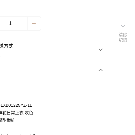
清除
紀錄
送方式
費
次付款
期付款
0 利率 每期
NT$663
21家銀行
XB01225YZ-11
0 利率 每期
NT$331
21家銀行
庫商業銀行
第一商業銀行
碎花日常上衣 灰色
業銀行
彰化商業銀行
 0 利率 每期
NT$165
21家銀行
聚酯纖維
庫商業銀行
第一商業銀行
業儲蓄銀行
台北富邦商業銀行
業銀行
彰化商業銀行
 0 利率 每期
NT$82
20家銀行
庫商業銀行
第一商業銀行
華商業銀行
兆豐國際商業銀行
業儲蓄銀行
台北富邦商業銀行