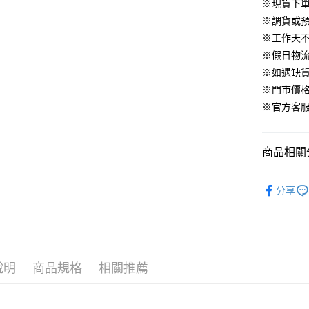
華南商
※現貨下單
臺灣中
合作金
LINE Pay
國泰世
上海商
匯豐（
※調貨或預
華南商
臺灣中
國泰世
聯邦商
Apple Pay
上海商
※工作天
匯豐（
臺灣中
元大商
兆豐國
聯邦商
※假日物
匯豐（
街口支付
玉山商
台中商
元大商
※如遇缺
聯邦商
台新國
華泰商
玉山商
悠遊付
元大商
※門市價
台灣樂
遠東國
台新國
玉山商
※官方客服LI
永豐商
台灣樂
大哥付你
台新國
星展（
相關說明
台灣樂
中國信
【大哥付
商品相關分
AFTEE先
1.本服務
2.付款方
相關說明
▹上身
流程，驗
【關於「A
分享
ATM付款
完成交易
AFTEE
人氣商品
3.實際核
便利好安
4.訂單成
１．簡單
▹HOMES
消。如遇
２．便利
運送方式
無法說明
３．安心
▹最新商品
【繳款方
付款後全
說明
商品規格
相關推薦
1.分期款
🔥 HS新
【「AFT
醒簡訊。
免運費
１．於結帳
2.透過簡
付」結帳
帳／街口支
付款後萊
２．訂單