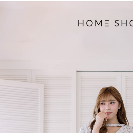
３．收到繳
免運費
【注意事
／ATM／
1.本服務
※ 請注意
付款後7-1
用戶於交
絡購買商品
款買賣價
先享後付
免運費
2.基於同
※ 交易是
資料（包
是否繳費成
一般商品
用，由本
付客戶支
免運費
3.完整用
【注意事
付款後門
１．透過由
交易，需
每筆NT$8
求債權轉
２．關於
國家/地區
https://aft
３．未成
「AFTE
任。
４．使用「
即時審查
結果請求
５．嚴禁
形，恩沛
動。