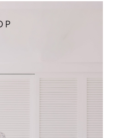
費通知簡訊後14天內，點擊此簡訊中的連結，可透過四大超商
項】
網路銀行／等多元方式進行付款，方視為交易完成。
係由「台灣大哥大股份有限公司」（以下簡稱本公司）所提供，讓
：結帳手續完成當下不需立刻繳費，但若您需要取消訂單，請聯
1取貨
易時，得透過本服務購買商品或服務，並由商店將買賣／分期付
的店家。未經商家同意取消之訂單仍視為有效，需透過AFTEE
金債權讓與本公司後，依約使用本公司帳單繳交帳款。
繳納相關費用。
意付款使用「大哥付你分期」之契約關係目的，商店將以您的個人
否成功請以「AFTEE先享後付 」之結帳頁面顯示為準，若有關於
含姓名、電話或地址）提供予台灣大哥大進項蒐集、處理及利
功／繳費後需取消欲退款等相關疑問，請聯繫「AFTEE先享後
宅配
公司與您本人進行分期帳單所需資料之確認、核對及更正。
援中心」
https://netprotections.freshdesk.com/support/home
戶服務條款，請詳閱以下連結：
https://oppay.tw/userRule
項】
市自取
恩沛科技股份有限公司提供之「AFTEE先享後付」服務完成之
依本服務之必要範圍內提供個人資料，並將交易相關給付款項請
0，滿NT$1,500(含以上)免運費
讓予恩沛科技股份有限公司。
個人資料處理事宜，請瀏覽以下網址：
配送
查看運費
ee.tw/terms/#terms3
年的使用者請事先徵得法定代理人或監護人之同意方可使用
E先享後付」，若未經同意申辦者引起之損失，本公司不負相關責
AFTEE先享後付」時，將依據個別帳號之用戶狀況，依本公司
核予不同之上限額度；若仍有額度不足之情形，本公司將視審查
用戶進行身份認證。
一人註冊多個帳號或使用他人資訊註冊。若發現惡意使用之情
科技股份有限公司將有權停止該用戶之使用額度並採取法律行