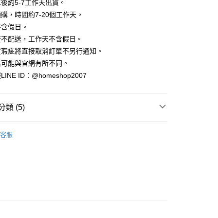
業銀行
彰化商業銀行
後約5-7工作天出貨。
小企業銀行
台中商業銀行
庫商業銀行
第一商業銀行
華商業銀行
兆豐國際商業銀行
業儲蓄銀行
台北富邦商業銀行
台灣）商業銀行
華泰商業銀行
購，時間約7-20個工作天。
業銀行
彰化商業銀行
小企業銀行
台中商業銀行
華商業銀行
兆豐國際商業銀行
業銀行
遠東國際商業銀行
業儲蓄銀行
台北富邦商業銀行
不含假日。
台灣）商業銀行
華泰商業銀行
小企業銀行
台中商業銀行
業銀行
永豐商業銀行
際商業銀行
臺灣中小企業銀行
業銀行
遠東國際商業銀行
流不配送，工作天不含假日。
台灣）商業銀行
華泰商業銀行
業銀行
星展（台灣）商業銀行
業銀行
匯豐（台灣）商業銀行
業銀行
永豐商業銀行
貨瑕疵將直接取消訂單不另行通知。
業銀行
遠東國際商業銀行
際商業銀行
中國信託商業銀行
業銀行
聯邦商業銀行
業銀行
星展（台灣）商業銀行
業銀行
永豐商業銀行
格可能與官網有所不同。
天信用卡公司
際商業銀行
元大商業銀行
際商業銀行
中國信託商業銀行
業銀行
星展（台灣）商業銀行
NE ID：@homeshop2007
業銀行
玉山商業銀行
天信用卡公司
分期
際商業銀行
中國信託商業銀行
台灣）商業銀行
台新國際商業銀行
天信用卡公司
託商業銀行
台灣樂天信用卡公司
你分期使用說明】
類 (5)
享後付
由台灣大哥大提供，台灣大哥大用戶可立即使用無須另外申請。
式選擇「大哥付你分期」，訂單成立後會自動跳轉到大哥付的交易
｜短袖
證手機門號後，選擇欲分期的期數、繳款截止日，確認付款後即
FTEE先享後付」】
客服
。
先享後付是「在收到商品之後才付款」的支付方式。 讓您購物簡單
推薦
准額度、可分期數及費用金額請依後續交易確認頁面所載為準。
心！
立30分鐘內，如未前往確認交易或遇審核未通過，訂單將自動取
：不需註冊會員、不需綁卡、不需儲值。
HOP ‧ 品牌全系列
｜上身
「轉專審核」未通過狀況，表示未達大哥付你分期系統評分，恕
：只要手機號碼，簡訊認證，即可結帳。
評估內容。
：先確認商品／服務後，再付款。
✨
式說明】
家取貨
項不併入電信帳單，「大哥付你分期」於每月結算日後寄送繳費提
品79折起
EE先享後付」結帳流程】
方式選擇「AFTEE先享後付」後，將跳轉至「AFTEE先享後
訊連結打開帳單後，可選擇「超商條碼／台灣大直營門市／銀行轉
頁面，進行簡訊認證並確認金額後，即可完成結帳。
付／iPASS MONEY」等通路繳費。
爾富取貨
成立數日內，您將收到繳費通知簡訊。