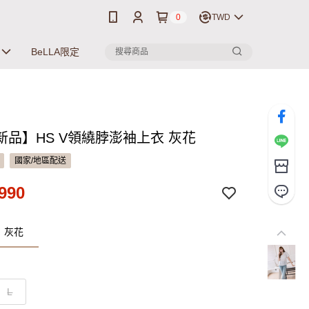
0
TWD
BeLLA限定
新品】HS V領繞脖澎袖上衣 灰花
國家/地區配送
990
：灰花
L