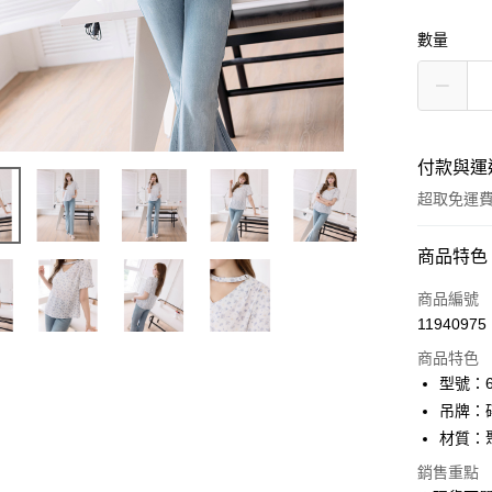
數量
付款與運
超取免運
付款方式
商品特色
信用卡一
商品編號
11940975
信用卡分
商品特色
3 期 
型號：61
6 期 
合作金
吊牌：
華南商
12 期
材質：
合作金
上海商
華南商
24 期
合作金
銷售重點
國泰世
上海商