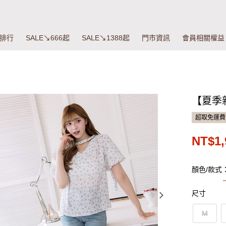
排行
SALE↘666起
SALE↘1388起
門市資訊
會員相關權益
【夏季
超取免運費
NT$1,
顏色/款式
尺寸
M