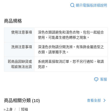
顯示電腦版詳細說明
商品規格
使用注意事項
深色衣類請避免和淺色衣物、包包一起組合
使用，可能產生褪色轉移之現象。
洗滌注意事項
深淺色衣物請分開洗滌。有珠飾金屬造型之
衣類，請單獨手洗。
若商品因缺貨或
系統將直接取消訂單，恕不另行通知，敬請
瑕疵無法出貨
見諒。
客服
商品相關分類 (10)
查看全部
▹上身
｜短袖