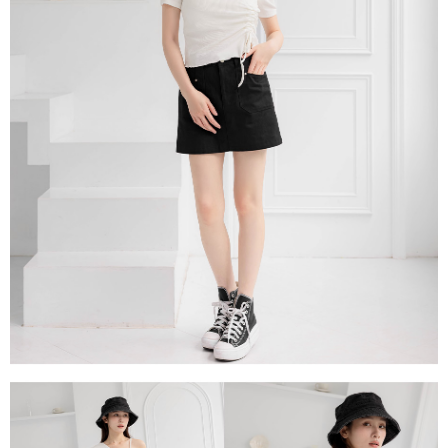
每筆NT$80，滿NT$1,500(含以上)免運費
易，需依本服務之必要範圍內提供個人資料，並將交易相關給付款項請求債
權轉讓予恩沛科技股份有限公司。
國家/地區配送
查看運費
２．關於個人資料處理事宜，請瀏覽以下網址：
https://aftee.tw/terms/#terms3
３．未成年的使用者請事先徵得法定代理人或監護人之同意方可使用
「AFTEE先享後付」，若未經同意申辦者引起之損失，本公司不負相關責
任。
４．使用「AFTEE先享後付」時，將依據個別帳號之用戶狀況，依本公司即
時審查核予不同之上限額度；若仍有額度不足之情形，本公司將視審查結果
請求用戶進行身份認證。
５．嚴禁一人註冊多個帳號或使用他人資訊註冊。若發現惡意使用之情形，
恩沛科技股份有限公司將有權停止該用戶之使用額度並採取法律行動。