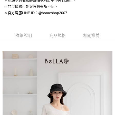
※如遇缺貨瑕疵將直接取消訂單不另行通知。
【大哥付你分期使用說明】
AFTEE先享後付
※門市價格可能與官網有所不同。
1.本服務由台灣大哥大提供，台灣大哥大用戶可立即使用無須另外申請。
2.付款方式選擇「大哥付你分期」，訂單成立後會自動跳轉到大哥付的交易
相關說明
※官方客服LINE ID：@homeshop2007
流程，驗證手機門號後，選擇欲分期的期數、繳款截止日，確認付款後即完
【關於「AFTEE先享後付」】
成交易。
ATM付款
AFTEE先享後付是「在收到商品之後才付款」的支付方式。 讓您購物簡單
3.實際核准額度、可分期數及費用金額請依後續交易確認頁面所載為準。
便利好安心！
4.訂單成立30分鐘內，如未前往確認交易或遇審核未通過，訂單將自動取
１．簡單：不需註冊會員、不需綁卡、不需儲值。
運送方式
消。如遇「轉專審核」未通過狀況，表示未達大哥付你分期系統評分，恕無
詳細說明
商品規格
相關推薦
２．便利：只要手機號碼，簡訊認證，即可結帳。
法說明評估內容。
３．安心：先確認商品／服務後，再付款。
付款後全家取貨
【繳款方式說明】
1.分期款項不併入電信帳單，「大哥付你分期」於每月結算日後寄送繳費提
免運費
【「AFTEE先享後付」結帳流程】
醒簡訊。
１．於結帳方式選擇「AFTEE先享後付」後，將跳轉至「AFTEE先享後付」
2.透過簡訊連結打開帳單後，可選擇「超商條碼／台灣大直營門市／銀行轉
付款後萊爾富取貨
結帳頁面，進行簡訊認證並確認金額後，即可完成結帳。
帳／街口支付／iPASS MONEY」等通路繳費。
２．訂單成立數日內，您將收到繳費通知簡訊。
免運費
３．收到繳費通知簡訊後14天內，點擊此簡訊中的連結，可透過四大超商／
【注意事項】
ATM／網路銀行／等多元方式進行付款，方視為交易完成。
付款後7-11取貨
1.本服務係由「台灣大哥大股份有限公司」（以下簡稱本公司）所提供，讓
※ 請注意：結帳手續完成當下不需立刻繳費，但若您需要取消訂單，請聯絡
用戶於交易時，得透過本服務購買商品或服務，並由商店將買賣／分期付款
免運費
購買商品的店家。未經商家同意取消之訂單仍視為有效，需透過AFTEE先享
買賣價金債權讓與本公司後，依約使用本公司帳單繳交帳款。
後付繳納相關費用。
2.基於同意付款使用「大哥付你分期」之契約關係目的，商店將以您的個人
一般商品宅配
※ 交易是否成功請以「AFTEE先享後付 」之結帳頁面顯示為準，若有關於
資料（包含姓名、電話或地址）提供予台灣大哥大進項蒐集、處理及利用，
是否繳費成功／繳費後需取消欲退款等相關疑問，請聯繫「AFTEE先享後付
免運費
由本公司與您本人進行分期帳單所需資料之確認、核對及更正。
客戶支援中心」
https://netprotections.freshdesk.com/support/home
3.完整用戶服務條款，請詳閱以下連結：
https://oppay.tw/userRule
付款後門市自取
【注意事項】
１．透過由恩沛科技股份有限公司提供之「AFTEE先享後付」服務完成之交