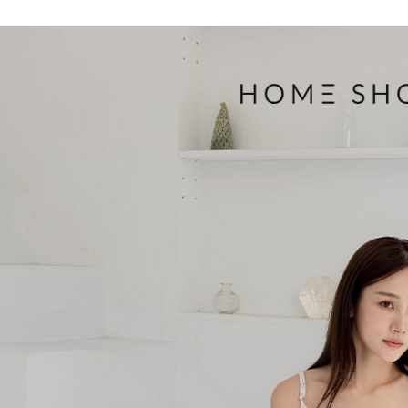
３．收到繳
免運費
【注意事
／ATM／
1.本服務
※ 請注意
付款後7-1
用戶於交
絡購買商品
款買賣價
先享後付
免運費
2.基於同
※ 交易是
資料（包
是否繳費成
一般商品
用，由本
付客戶支
免運費
3.完整用
【注意事
付款後門
１．透過由
交易，需
每筆NT$8
求債權轉
２．關於
國家/地區
https://aft
３．未成
「AFTE
任。
４．使用「
即時審查
結果請求
５．嚴禁
形，恩沛
動。