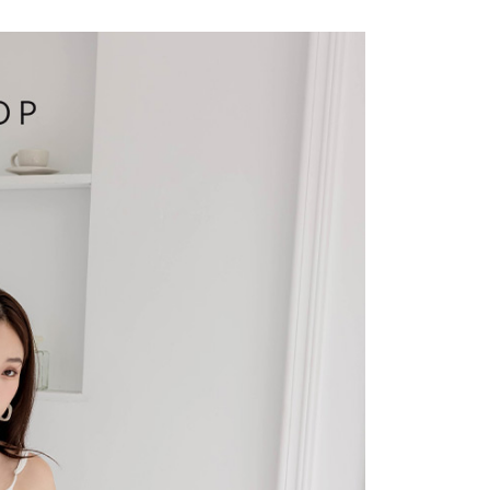
費通知簡訊後14天內，點擊此簡訊中的連結，可透過四大超商
項】
網路銀行／等多元方式進行付款，方視為交易完成。
係由「台灣大哥大股份有限公司」（以下簡稱本公司）所提供，讓
：結帳手續完成當下不需立刻繳費，但若您需要取消訂單，請聯
1取貨
易時，得透過本服務購買商品或服務，並由商店將買賣／分期付
的店家。未經商家同意取消之訂單仍視為有效，需透過AFTEE
金債權讓與本公司後，依約使用本公司帳單繳交帳款。
繳納相關費用。
意付款使用「大哥付你分期」之契約關係目的，商店將以您的個人
否成功請以「AFTEE先享後付 」之結帳頁面顯示為準，若有關於
含姓名、電話或地址）提供予台灣大哥大進項蒐集、處理及利
功／繳費後需取消欲退款等相關疑問，請聯繫「AFTEE先享後
宅配
公司與您本人進行分期帳單所需資料之確認、核對及更正。
援中心」
https://netprotections.freshdesk.com/support/home
戶服務條款，請詳閱以下連結：
https://oppay.tw/userRule
項】
市自取
恩沛科技股份有限公司提供之「AFTEE先享後付」服務完成之
依本服務之必要範圍內提供個人資料，並將交易相關給付款項請
0，滿NT$1,500(含以上)免運費
讓予恩沛科技股份有限公司。
個人資料處理事宜，請瀏覽以下網址：
配送
查看運費
ee.tw/terms/#terms3
年的使用者請事先徵得法定代理人或監護人之同意方可使用
E先享後付」，若未經同意申辦者引起之損失，本公司不負相關責
AFTEE先享後付」時，將依據個別帳號之用戶狀況，依本公司
核予不同之上限額度；若仍有額度不足之情形，本公司將視審查
用戶進行身份認證。
一人註冊多個帳號或使用他人資訊註冊。若發現惡意使用之情
科技股份有限公司將有權停止該用戶之使用額度並採取法律行