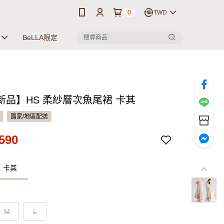
0
TWD
BeLLA限定
新品】HS 柔紗層次魚尾裙 卡其
國家/地區配送
590
：卡其
M
L