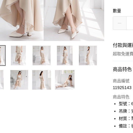
數量
付款與運
超取免運
付款方式
商品特色
信用卡一
商品編號
11925143
信用卡分
商品特色
3 期 
型號：61
6 期 
合作金
吊牌：
華南商
12 期
材質：
合作金
上海商
華南商
備註：
24 期
合作金
國泰世
上海商