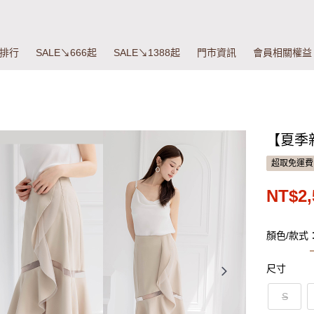
排行
SALE↘666起
SALE↘1388起
門市資訊
會員相關權益
【夏季
超取免運費
NT$2,
顏色/款式
尺寸
S