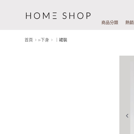
商品分類
熱銷
首頁
▹下身
｜裙裝