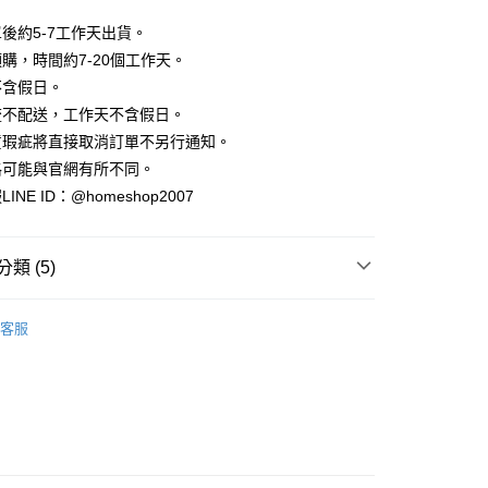
業銀行
彰化商業銀行
小企業銀行
台中商業銀行
庫商業銀行
第一商業銀行
華商業銀行
兆豐國際商業銀行
業儲蓄銀行
台北富邦商業銀行
台灣）商業銀行
華泰商業銀行
後約5-7工作天出貨。
業銀行
彰化商業銀行
小企業銀行
台中商業銀行
華商業銀行
兆豐國際商業銀行
業銀行
遠東國際商業銀行
業儲蓄銀行
台北富邦商業銀行
購，時間約7-20個工作天。
台灣）商業銀行
華泰商業銀行
小企業銀行
台中商業銀行
業銀行
永豐商業銀行
際商業銀行
臺灣中小企業銀行
業銀行
遠東國際商業銀行
不含假日。
台灣）商業銀行
華泰商業銀行
業銀行
星展（台灣）商業銀行
業銀行
匯豐（台灣）商業銀行
業銀行
永豐商業銀行
流不配送，工作天不含假日。
業銀行
遠東國際商業銀行
際商業銀行
中國信託商業銀行
業銀行
聯邦商業銀行
業銀行
星展（台灣）商業銀行
業銀行
永豐商業銀行
貨瑕疵將直接取消訂單不另行通知。
天信用卡公司
際商業銀行
元大商業銀行
際商業銀行
中國信託商業銀行
業銀行
星展（台灣）商業銀行
格可能與官網有所不同。
業銀行
玉山商業銀行
天信用卡公司
分期
際商業銀行
中國信託商業銀行
台灣）商業銀行
台新國際商業銀行
NE ID：@homeshop2007
天信用卡公司
託商業銀行
台灣樂天信用卡公司
你分期使用說明】
享後付
由台灣大哥大提供，台灣大哥大用戶可立即使用無須另外申請。
式選擇「大哥付你分期」，訂單成立後會自動跳轉到大哥付的交易
類 (5)
證手機門號後，選擇欲分期的期數、繳款截止日，確認付款後即
FTEE先享後付」】
。
先享後付是「在收到商品之後才付款」的支付方式。 讓您購物簡單
｜裙裝
准額度、可分期數及費用金額請依後續交易確認頁面所載為準。
心！
客服
立30分鐘內，如未前往確認交易或遇審核未通過，訂單將自動取
推薦
：不需註冊會員、不需綁卡、不需儲值。
「轉專審核」未通過狀況，表示未達大哥付你分期系統評分，恕
：只要手機號碼，簡訊認證，即可結帳。
HOP ‧ 品牌全系列
｜下身
評估內容。
：先確認商品／服務後，再付款。
式說明】
家取貨
✨
項不併入電信帳單，「大哥付你分期」於每月結算日後寄送繳費提
EE先享後付」結帳流程】
方式選擇「AFTEE先享後付」後，將跳轉至「AFTEE先享後
品79折起
訊連結打開帳單後，可選擇「超商條碼／台灣大直營門市／銀行轉
頁面，進行簡訊認證並確認金額後，即可完成結帳。
付／iPASS MONEY」等通路繳費。
爾富取貨
成立數日內，您將收到繳費通知簡訊。