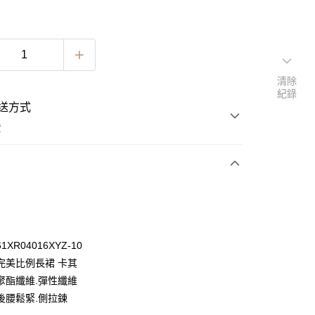
清除
紀錄
送方式
費
次付款
期付款
0 利率 每期
NT$863
21家銀行
XR04016XYZ-10
0 利率 每期
NT$431
21家銀行
庫商業銀行
第一商業銀行
完美比例長裙 卡其
業銀行
彰化商業銀行
 0 利率 每期
NT$215
21家銀行
聚酯纖維.彈性纖維
庫商業銀行
第一商業銀行
業儲蓄銀行
台北富邦商業銀行
業銀行
彰化商業銀行
後腰鬆緊.側拉鍊
 0 利率 每期
NT$107
20家銀行
庫商業銀行
第一商業銀行
華商業銀行
兆豐國際商業銀行
業儲蓄銀行
台北富邦商業銀行