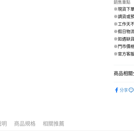
華南商
銷售重點
臺灣中
合作金
LINE Pay
國泰世
上海商
匯豐（
※現貨下單
華南商
臺灣中
國泰世
聯邦商
Apple Pay
上海商
※調貨或預
匯豐（
臺灣中
元大商
兆豐國
聯邦商
※工作天
匯豐（
街口支付
玉山商
台中商
元大商
※假日物
聯邦商
台新國
華泰商
玉山商
悠遊付
元大商
※如遇缺
台灣樂
遠東國
台新國
玉山商
※門市價
永豐商
台灣樂
大哥付你
台新國
星展（
※官方客服LI
相關說明
台灣樂
中國信
【大哥付
AFTEE先
1.本服務
2.付款方
相關說明
商品相關分
流程，驗
【關於「A
ATM付款
完成交易
AFTEE
▹下身
3.實際核
便利好安
分享
4.訂單成
人氣商品
１．簡單
消。如遇
２．便利
運送方式
▹HOMES
無法說明
３．安心
【繳款方
付款後全
▹最新商品
1.分期款
【「AFT
醒簡訊。
免運費
１．於結帳
說明
商品規格
相關推薦
🔥 HS新
2.透過簡
付」結帳
帳／街口支
付款後萊
２．訂單