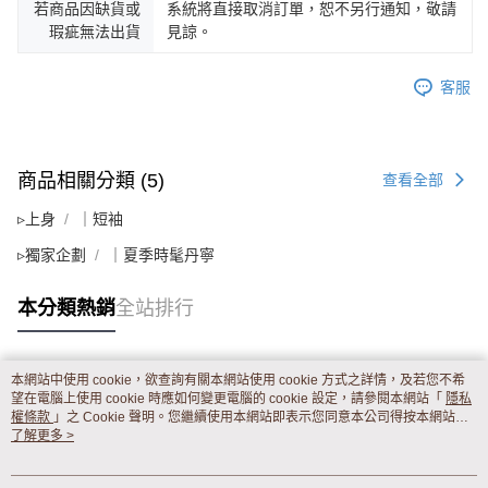
若商品因缺貨或
系統將直接取消訂單，恕不另行通知，敬請
瑕疵無法出貨
見諒。
客服
商品相關分類 (5)
查看全部
▹上身
｜短袖
▹獨家企劃
｜夏季時髦丹寧
本分類熱銷
全站排行
本網站中使用 cookie，欲查詢有關本網站使用 cookie 方式之詳情，及若您不希
熱門標籤
望在電腦上使用 cookie 時應如何變更電腦的 cookie 設定，請參閱本網站「
隱私
權條款
」之 Cookie 聲明。您繼續使用本網站即表示您同意本公司得按本網站使
用條款之 Cookie 聲明使用 cookie。
了解更多 >