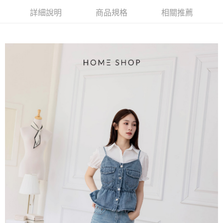
4.訂單成立30分鐘內，如未前往確認交易或遇審核未通過，訂單將自動取
１．簡單：不需註冊會員、不需綁卡、不需儲值。
運送方式
消。如遇「轉專審核」未通過狀況，表示未達大哥付你分期系統評分，恕無
詳細說明
商品規格
相關推薦
２．便利：只要手機號碼，簡訊認證，即可結帳。
法說明評估內容。
３．安心：先確認商品／服務後，再付款。
付款後全家取貨
【繳款方式說明】
1.分期款項不併入電信帳單，「大哥付你分期」於每月結算日後寄送繳費提
免運費
【「AFTEE先享後付」結帳流程】
醒簡訊。
１．於結帳方式選擇「AFTEE先享後付」後，將跳轉至「AFTEE先享後付」
2.透過簡訊連結打開帳單後，可選擇「超商條碼／台灣大直營門市／銀行轉
付款後萊爾富取貨
結帳頁面，進行簡訊認證並確認金額後，即可完成結帳。
帳／街口支付／iPASS MONEY」等通路繳費。
２．訂單成立數日內，您將收到繳費通知簡訊。
免運費
３．收到繳費通知簡訊後14天內，點擊此簡訊中的連結，可透過四大超商／
【注意事項】
ATM／網路銀行／等多元方式進行付款，方視為交易完成。
付款後7-11取貨
1.本服務係由「台灣大哥大股份有限公司」（以下簡稱本公司）所提供，讓
※ 請注意：結帳手續完成當下不需立刻繳費，但若您需要取消訂單，請聯絡
用戶於交易時，得透過本服務購買商品或服務，並由商店將買賣／分期付款
免運費
購買商品的店家。未經商家同意取消之訂單仍視為有效，需透過AFTEE先享
買賣價金債權讓與本公司後，依約使用本公司帳單繳交帳款。
後付繳納相關費用。
2.基於同意付款使用「大哥付你分期」之契約關係目的，商店將以您的個人
一般商品宅配
※ 交易是否成功請以「AFTEE先享後付 」之結帳頁面顯示為準，若有關於
資料（包含姓名、電話或地址）提供予台灣大哥大進項蒐集、處理及利用，
是否繳費成功／繳費後需取消欲退款等相關疑問，請聯繫「AFTEE先享後付
免運費
由本公司與您本人進行分期帳單所需資料之確認、核對及更正。
客戶支援中心」
https://netprotections.freshdesk.com/support/home
3.完整用戶服務條款，請詳閱以下連結：
https://oppay.tw/userRule
付款後門市自取
【注意事項】
１．透過由恩沛科技股份有限公司提供之「AFTEE先享後付」服務完成之交
每筆NT$80，滿NT$1,500(含以上)免運費
易，需依本服務之必要範圍內提供個人資料，並將交易相關給付款項請求債
權轉讓予恩沛科技股份有限公司。
國家/地區配送
查看運費
２．關於個人資料處理事宜，請瀏覽以下網址：
https://aftee.tw/terms/#terms3
３．未成年的使用者請事先徵得法定代理人或監護人之同意方可使用
「AFTEE先享後付」，若未經同意申辦者引起之損失，本公司不負相關責