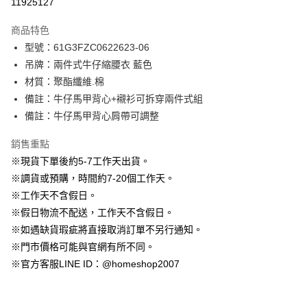
11925127
3 期 0 利率 每期
NT$596
21家銀行
商品特色
6 期 0 利率 每期
NT$298
21家銀行
合作金庫商業銀行
第一商業銀行
型號：61G3FZC0622623-06
華南商業銀行
彰化商業銀行
12 期 0 利率 每期
NT$149
21家銀行
合作金庫商業銀行
第一商業銀行
吊牌：兩件式牛仔縮腰衣 藍色
上海商業儲蓄銀行
台北富邦商業銀行
華南商業銀行
彰化商業銀行
24 期 0 利率 每期
NT$74
20家銀行
合作金庫商業銀行
第一商業銀行
國泰世華商業銀行
兆豐國際商業銀行
材質：聚酯纖維.棉
上海商業儲蓄銀行
台北富邦商業銀行
華南商業銀行
彰化商業銀行
臺灣中小企業銀行
台中商業銀行
合作金庫商業銀行
第一商業銀行
備註：牛仔馬甲背心+襯衫可拆穿兩件式組
LINE Pay
國泰世華商業銀行
兆豐國際商業銀行
上海商業儲蓄銀行
台北富邦商業銀行
匯豐（台灣）商業銀行
華泰商業銀行
華南商業銀行
彰化商業銀行
臺灣中小企業銀行
台中商業銀行
備註：牛仔馬甲背心肩帶可調整
國泰世華商業銀行
兆豐國際商業銀行
聯邦商業銀行
遠東國際商業銀行
Apple Pay
上海商業儲蓄銀行
台北富邦商業銀行
匯豐（台灣）商業銀行
華泰商業銀行
臺灣中小企業銀行
台中商業銀行
元大商業銀行
永豐商業銀行
兆豐國際商業銀行
臺灣中小企業銀行
銷售重點
聯邦商業銀行
遠東國際商業銀行
匯豐（台灣）商業銀行
華泰商業銀行
街口支付
玉山商業銀行
星展（台灣）商業銀行
台中商業銀行
匯豐（台灣）商業銀行
元大商業銀行
永豐商業銀行
※現貨下單後約5-7工作天出貨。
聯邦商業銀行
遠東國際商業銀行
台新國際商業銀行
中國信託商業銀行
華泰商業銀行
聯邦商業銀行
玉山商業銀行
星展（台灣）商業銀行
悠遊付
※調貨或預購，時間約7-20個工作天。
元大商業銀行
永豐商業銀行
台灣樂天信用卡公司
遠東國際商業銀行
元大商業銀行
台新國際商業銀行
中國信託商業銀行
玉山商業銀行
星展（台灣）商業銀行
※工作天不含假日。
永豐商業銀行
玉山商業銀行
台灣樂天信用卡公司
大哥付你分期
台新國際商業銀行
中國信託商業銀行
※假日物流不配送，工作天不含假日。
星展（台灣）商業銀行
台新國際商業銀行
相關說明
台灣樂天信用卡公司
中國信託商業銀行
台灣樂天信用卡公司
※如遇缺貨瑕疵將直接取消訂單不另行通知。
【大哥付你分期使用說明】
AFTEE先享後付
※門市價格可能與官網有所不同。
1.本服務由台灣大哥大提供，台灣大哥大用戶可立即使用無須另外申請。
2.付款方式選擇「大哥付你分期」，訂單成立後會自動跳轉到大哥付的交易
相關說明
※官方客服LINE ID：@homeshop2007
流程，驗證手機門號後，選擇欲分期的期數、繳款截止日，確認付款後即完
【關於「AFTEE先享後付」】
成交易。
ATM付款
AFTEE先享後付是「在收到商品之後才付款」的支付方式。 讓您購物簡單
3.實際核准額度、可分期數及費用金額請依後續交易確認頁面所載為準。
便利好安心！