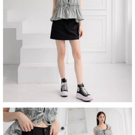
每筆NT$80，滿NT$1,500(含以上)免運費
易，需依本服務之必要範圍內提供個人資料，並將交易相關給付款項請求債
權轉讓予恩沛科技股份有限公司。
國家/地區配送
查看運費
２．關於個人資料處理事宜，請瀏覽以下網址：
https://aftee.tw/terms/#terms3
３．未成年的使用者請事先徵得法定代理人或監護人之同意方可使用
「AFTEE先享後付」，若未經同意申辦者引起之損失，本公司不負相關責
任。
４．使用「AFTEE先享後付」時，將依據個別帳號之用戶狀況，依本公司即
時審查核予不同之上限額度；若仍有額度不足之情形，本公司將視審查結果
請求用戶進行身份認證。
５．嚴禁一人註冊多個帳號或使用他人資訊註冊。若發現惡意使用之情形，
恩沛科技股份有限公司將有權停止該用戶之使用額度並採取法律行動。