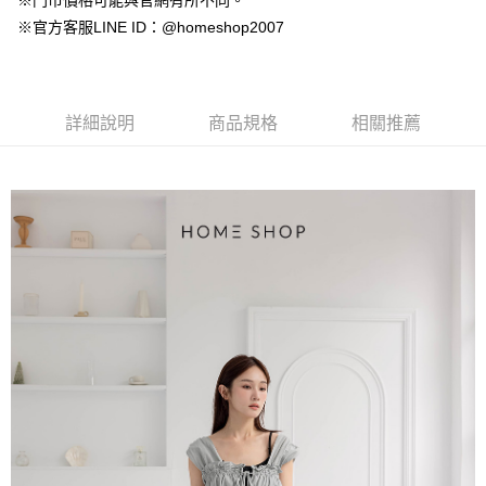
※門市價格可能與官網有所不同。
【大哥付你分期使用說明】
AFTEE先享後付
※官方客服LINE ID：@homeshop2007
1.本服務由台灣大哥大提供，台灣大哥大用戶可立即使用無須另外申請。
2.付款方式選擇「大哥付你分期」，訂單成立後會自動跳轉到大哥付的交易
相關說明
流程，驗證手機門號後，選擇欲分期的期數、繳款截止日，確認付款後即完
【關於「AFTEE先享後付」】
成交易。
ATM付款
AFTEE先享後付是「在收到商品之後才付款」的支付方式。 讓您購物簡單
3.實際核准額度、可分期數及費用金額請依後續交易確認頁面所載為準。
便利好安心！
詳細說明
商品規格
相關推薦
4.訂單成立30分鐘內，如未前往確認交易或遇審核未通過，訂單將自動取
１．簡單：不需註冊會員、不需綁卡、不需儲值。
運送方式
消。如遇「轉專審核」未通過狀況，表示未達大哥付你分期系統評分，恕無
２．便利：只要手機號碼，簡訊認證，即可結帳。
法說明評估內容。
３．安心：先確認商品／服務後，再付款。
付款後全家取貨
【繳款方式說明】
1.分期款項不併入電信帳單，「大哥付你分期」於每月結算日後寄送繳費提
免運費
【「AFTEE先享後付」結帳流程】
醒簡訊。
１．於結帳方式選擇「AFTEE先享後付」後，將跳轉至「AFTEE先享後付」
2.透過簡訊連結打開帳單後，可選擇「超商條碼／台灣大直營門市／銀行轉
付款後萊爾富取貨
結帳頁面，進行簡訊認證並確認金額後，即可完成結帳。
帳／街口支付／iPASS MONEY」等通路繳費。
２．訂單成立數日內，您將收到繳費通知簡訊。
免運費
３．收到繳費通知簡訊後14天內，點擊此簡訊中的連結，可透過四大超商／
【注意事項】
ATM／網路銀行／等多元方式進行付款，方視為交易完成。
付款後7-11取貨
1.本服務係由「台灣大哥大股份有限公司」（以下簡稱本公司）所提供，讓
※ 請注意：結帳手續完成當下不需立刻繳費，但若您需要取消訂單，請聯絡
用戶於交易時，得透過本服務購買商品或服務，並由商店將買賣／分期付款
免運費
購買商品的店家。未經商家同意取消之訂單仍視為有效，需透過AFTEE先享
買賣價金債權讓與本公司後，依約使用本公司帳單繳交帳款。
後付繳納相關費用。
2.基於同意付款使用「大哥付你分期」之契約關係目的，商店將以您的個人
一般商品宅配
※ 交易是否成功請以「AFTEE先享後付 」之結帳頁面顯示為準，若有關於
資料（包含姓名、電話或地址）提供予台灣大哥大進項蒐集、處理及利用，
是否繳費成功／繳費後需取消欲退款等相關疑問，請聯繫「AFTEE先享後付
免運費
由本公司與您本人進行分期帳單所需資料之確認、核對及更正。
客戶支援中心」
https://netprotections.freshdesk.com/support/home
3.完整用戶服務條款，請詳閱以下連結：
https://oppay.tw/userRule
付款後門市自取
【注意事項】
１．透過由恩沛科技股份有限公司提供之「AFTEE先享後付」服務完成之交