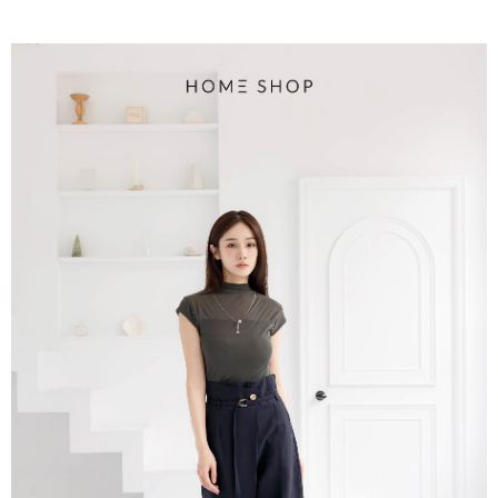
每筆NT$80，滿NT$1,500(含以上)免運費
易，需依本服務之必要範圍內提供個人資料，並將交易相關給付款項請求債
權轉讓予恩沛科技股份有限公司。
國家/地區配送
查看運費
２．關於個人資料處理事宜，請瀏覽以下網址：
https://aftee.tw/terms/#terms3
３．未成年的使用者請事先徵得法定代理人或監護人之同意方可使用
「AFTEE先享後付」，若未經同意申辦者引起之損失，本公司不負相關責
任。
４．使用「AFTEE先享後付」時，將依據個別帳號之用戶狀況，依本公司即
時審查核予不同之上限額度；若仍有額度不足之情形，本公司將視審查結果
請求用戶進行身份認證。
５．嚴禁一人註冊多個帳號或使用他人資訊註冊。若發現惡意使用之情形，
恩沛科技股份有限公司將有權停止該用戶之使用額度並採取法律行動。