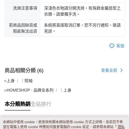
洗滌注意事項
深淺色衣物請分開洗滌。有珠飾金屬造型之
衣類，請單獨手洗。
若商品因缺貨或
系統將直接取消訂單，恕不另行通知，敬請
瑕疵無法出貨
見諒。
客服
商品相關分類 (6)
查看全部
▹上身
｜短袖
▹HOMESHOP ‧ 品牌全系列
｜上身
本分類熱銷
全站排行
本網站中使用 cookie，欲查詢有關本網站使用 cookie 方式之詳情，及若您不希
熱門標籤
望在電腦上使用 cookie 時應如何變更電腦的 cookie 設定，請參閱本網站「
隱私