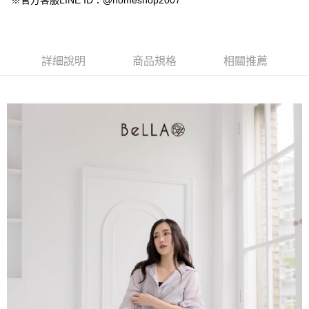
※官方客服LINE ID：@homeshop2007
【大哥付你分期使用說明】
AFTEE先享後付
1.本服務由台灣大哥大提供，台灣大哥大用戶可立即使用無須另外申請。
2.付款方式選擇「大哥付你分期」，訂單成立後會自動跳轉到大哥付的交易
相關說明
流程，驗證手機門號後，選擇欲分期的期數、繳款截止日，確認付款後即完
【關於「AFTEE先享後付」】
成交易。
ATM付款
AFTEE先享後付是「在收到商品之後才付款」的支付方式。 讓您購物簡單
詳細說明
商品規格
相關推薦
3.實際核准額度、可分期數及費用金額請依後續交易確認頁面所載為準。
便利好安心！
4.訂單成立30分鐘內，如未前往確認交易或遇審核未通過，訂單將自動取
１．簡單：不需註冊會員、不需綁卡、不需儲值。
運送方式
消。如遇「轉專審核」未通過狀況，表示未達大哥付你分期系統評分，恕無
２．便利：只要手機號碼，簡訊認證，即可結帳。
法說明評估內容。
３．安心：先確認商品／服務後，再付款。
付款後全家取貨
【繳款方式說明】
1.分期款項不併入電信帳單，「大哥付你分期」於每月結算日後寄送繳費提
免運費
【「AFTEE先享後付」結帳流程】
醒簡訊。
１．於結帳方式選擇「AFTEE先享後付」後，將跳轉至「AFTEE先享後付」
2.透過簡訊連結打開帳單後，可選擇「超商條碼／台灣大直營門市／銀行轉
付款後萊爾富取貨
結帳頁面，進行簡訊認證並確認金額後，即可完成結帳。
帳／街口支付／iPASS MONEY」等通路繳費。
２．訂單成立數日內，您將收到繳費通知簡訊。
免運費
３．收到繳費通知簡訊後14天內，點擊此簡訊中的連結，可透過四大超商／
【注意事項】
ATM／網路銀行／等多元方式進行付款，方視為交易完成。
付款後7-11取貨
1.本服務係由「台灣大哥大股份有限公司」（以下簡稱本公司）所提供，讓
※ 請注意：結帳手續完成當下不需立刻繳費，但若您需要取消訂單，請聯絡
用戶於交易時，得透過本服務購買商品或服務，並由商店將買賣／分期付款
免運費
購買商品的店家。未經商家同意取消之訂單仍視為有效，需透過AFTEE先享
買賣價金債權讓與本公司後，依約使用本公司帳單繳交帳款。
後付繳納相關費用。
2.基於同意付款使用「大哥付你分期」之契約關係目的，商店將以您的個人
一般商品宅配
※ 交易是否成功請以「AFTEE先享後付 」之結帳頁面顯示為準，若有關於
資料（包含姓名、電話或地址）提供予台灣大哥大進項蒐集、處理及利用，
是否繳費成功／繳費後需取消欲退款等相關疑問，請聯繫「AFTEE先享後付
免運費
由本公司與您本人進行分期帳單所需資料之確認、核對及更正。
客戶支援中心」
https://netprotections.freshdesk.com/support/home
3.完整用戶服務條款，請詳閱以下連結：
https://oppay.tw/userRule
付款後門市自取
【注意事項】
１．透過由恩沛科技股份有限公司提供之「AFTEE先享後付」服務完成之交