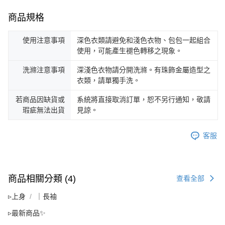
商品規格
使用注意事項
深色衣類請避免和淺色衣物、包包一起組合
使用，可能產生褪色轉移之現象。
洗滌注意事項
深淺色衣物請分開洗滌。有珠飾金屬造型之
衣類，請單獨手洗。
若商品因缺貨或
系統將直接取消訂單，恕不另行通知，敬請
瑕疵無法出貨
見諒。
客服
商品相關分類 (4)
查看全部
▹上身
｜長袖
▹最新商品✨