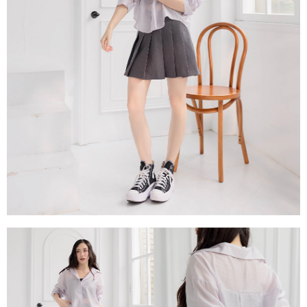
每筆NT$80，滿NT$1,500(含以上)免運費
易，需依本服務之必要範圍內提供個人資料，並將交易相關給付款項請求債
權轉讓予恩沛科技股份有限公司。
國家/地區配送
查看運費
２．關於個人資料處理事宜，請瀏覽以下網址：
https://aftee.tw/terms/#terms3
３．未成年的使用者請事先徵得法定代理人或監護人之同意方可使用
「AFTEE先享後付」，若未經同意申辦者引起之損失，本公司不負相關責
任。
４．使用「AFTEE先享後付」時，將依據個別帳號之用戶狀況，依本公司即
時審查核予不同之上限額度；若仍有額度不足之情形，本公司將視審查結果
請求用戶進行身份認證。
５．嚴禁一人註冊多個帳號或使用他人資訊註冊。若發現惡意使用之情形，
恩沛科技股份有限公司將有權停止該用戶之使用額度並採取法律行動。