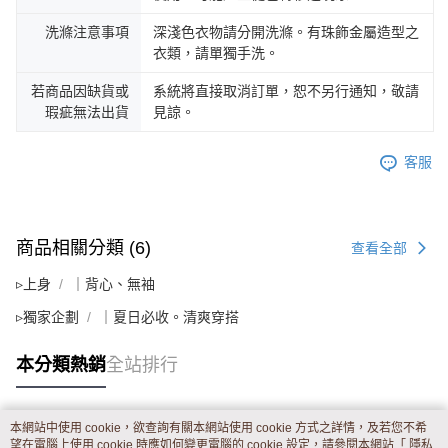
洗滌注意事項
深淺色衣物請分開洗滌。有珠飾金屬造型之
衣類，請單獨手洗。
若商品因缺貨或
系統將直接取消訂單，恕不另行通知，敬請
瑕疵無法出貨
見諒。
客服
商品相關分類 (6)
查看全部
▹上身
｜背心、無袖
▹獨家企劃
｜夏日必收。清爽穿搭
本分類熱銷
全站排行
本網站中使用 cookie，欲查詢有關本網站使用 cookie 方式之詳情，及若您不希
熱門標籤
望在電腦上使用 cookie 時應如何變更電腦的 cookie 設定，請參閱本網站「
隱私