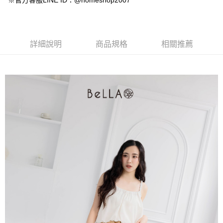
※官方客服LINE ID：@homeshop2007
【大哥付你分期使用說明】
AFTEE先享後付
1.本服務由台灣大哥大提供，台灣大哥大用戶可立即使用無須另外申請。
2.付款方式選擇「大哥付你分期」，訂單成立後會自動跳轉到大哥付的交易
相關說明
流程，驗證手機門號後，選擇欲分期的期數、繳款截止日，確認付款後即完
【關於「AFTEE先享後付」】
成交易。
ATM付款
AFTEE先享後付是「在收到商品之後才付款」的支付方式。 讓您購物簡單
詳細說明
商品規格
相關推薦
3.實際核准額度、可分期數及費用金額請依後續交易確認頁面所載為準。
便利好安心！
4.訂單成立30分鐘內，如未前往確認交易或遇審核未通過，訂單將自動取
１．簡單：不需註冊會員、不需綁卡、不需儲值。
運送方式
消。如遇「轉專審核」未通過狀況，表示未達大哥付你分期系統評分，恕無
２．便利：只要手機號碼，簡訊認證，即可結帳。
法說明評估內容。
３．安心：先確認商品／服務後，再付款。
付款後全家取貨
【繳款方式說明】
1.分期款項不併入電信帳單，「大哥付你分期」於每月結算日後寄送繳費提
免運費
【「AFTEE先享後付」結帳流程】
醒簡訊。
１．於結帳方式選擇「AFTEE先享後付」後，將跳轉至「AFTEE先享後付」
2.透過簡訊連結打開帳單後，可選擇「超商條碼／台灣大直營門市／銀行轉
付款後萊爾富取貨
結帳頁面，進行簡訊認證並確認金額後，即可完成結帳。
帳／街口支付／iPASS MONEY」等通路繳費。
２．訂單成立數日內，您將收到繳費通知簡訊。
免運費
３．收到繳費通知簡訊後14天內，點擊此簡訊中的連結，可透過四大超商／
【注意事項】
ATM／網路銀行／等多元方式進行付款，方視為交易完成。
付款後7-11取貨
1.本服務係由「台灣大哥大股份有限公司」（以下簡稱本公司）所提供，讓
※ 請注意：結帳手續完成當下不需立刻繳費，但若您需要取消訂單，請聯絡
用戶於交易時，得透過本服務購買商品或服務，並由商店將買賣／分期付款
免運費
購買商品的店家。未經商家同意取消之訂單仍視為有效，需透過AFTEE先享
買賣價金債權讓與本公司後，依約使用本公司帳單繳交帳款。
後付繳納相關費用。
2.基於同意付款使用「大哥付你分期」之契約關係目的，商店將以您的個人
一般商品宅配
※ 交易是否成功請以「AFTEE先享後付 」之結帳頁面顯示為準，若有關於
資料（包含姓名、電話或地址）提供予台灣大哥大進項蒐集、處理及利用，
是否繳費成功／繳費後需取消欲退款等相關疑問，請聯繫「AFTEE先享後付
免運費
由本公司與您本人進行分期帳單所需資料之確認、核對及更正。
客戶支援中心」
https://netprotections.freshdesk.com/support/home
3.完整用戶服務條款，請詳閱以下連結：
https://oppay.tw/userRule
付款後門市自取
【注意事項】
１．透過由恩沛科技股份有限公司提供之「AFTEE先享後付」服務完成之交