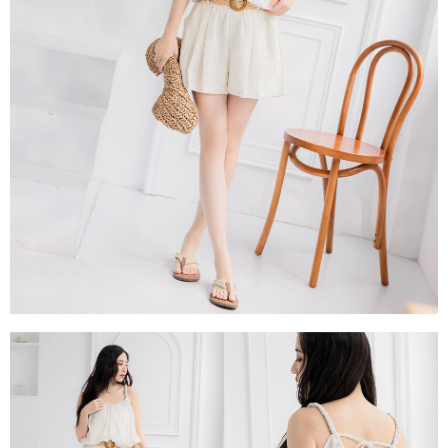
每筆NT$80，滿NT$1,500(含以上)免運費
易，需依本服務之必要範圍內提供個人資料，並將交易相關給付款項請求債
權轉讓予恩沛科技股份有限公司。
國家/地區配送
查看運費
２．關於個人資料處理事宜，請瀏覽以下網址：
https://aftee.tw/terms/#terms3
３．未成年的使用者請事先徵得法定代理人或監護人之同意方可使用
「AFTEE先享後付」，若未經同意申辦者引起之損失，本公司不負相關責
任。
４．使用「AFTEE先享後付」時，將依據個別帳號之用戶狀況，依本公司即
時審查核予不同之上限額度；若仍有額度不足之情形，本公司將視審查結果
請求用戶進行身份認證。
５．嚴禁一人註冊多個帳號或使用他人資訊註冊。若發現惡意使用之情形，
恩沛科技股份有限公司將有權停止該用戶之使用額度並採取法律行動。