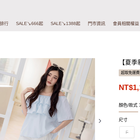
排行
SALE↘666起
SALE↘1388起
門市資訊
會員相關權益
【夏季新
超取免運費
NT$1,
顏色/款式
尺寸
F