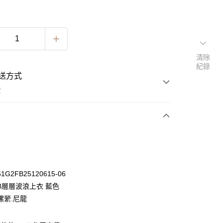
清除
紀錄
送方式
費
次付款
期付款
0 利率 每期
NT$396
21家銀行
G2FB25120615-06
0 利率 每期
NT$198
21家銀行
庫商業銀行
第一商業銀行
B層層波浪上衣 藍色
業銀行
彰化商業銀行
 0 利率 每期
NT$99
21家銀行
縲縈.尼龍
庫商業銀行
第一商業銀行
業儲蓄銀行
台北富邦商業銀行
業銀行
彰化商業銀行
 0 利率 每期
NT$49
20家銀行
庫商業銀行
第一商業銀行
華商業銀行
兆豐國際商業銀行
業儲蓄銀行
台北富邦商業銀行