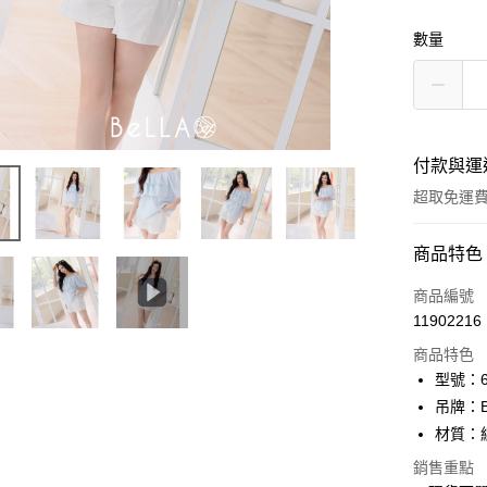
數量
付款與運
超取免運
付款方式
商品特色
信用卡一
商品編號
11902216
信用卡分
商品特色
3 期 
型號：61
6 期 
合作金
吊牌：
華南商
12 期
材質：
合作金
上海商
華南商
24 期
合作金
銷售重點
國泰世
上海商