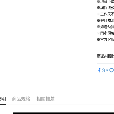
華南商
※現貨下單
臺灣中
合作金
LINE Pay
國泰世
上海商
匯豐（
※調貨或預
華南商
臺灣中
國泰世
聯邦商
Apple Pay
上海商
※工作天
匯豐（
臺灣中
元大商
兆豐國
聯邦商
※假日物
匯豐（
街口支付
玉山商
台中商
元大商
※如遇缺
聯邦商
台新國
華泰商
玉山商
悠遊付
元大商
※門市價
台灣樂
遠東國
台新國
玉山商
※官方客服LI
永豐商
台灣樂
大哥付你
台新國
星展（
相關說明
台灣樂
中國信
【大哥付
商品相關分
AFTEE先
1.本服務
2.付款方
相關說明
▹上身
流程，驗
【關於「A
分享
ATM付款
完成交易
AFTEE
▹最新商品
3.實際核
便利好安
4.訂單成
１．簡單
🔥 BeLL
消。如遇
２．便利
運送方式
無法說明
３．安心
▹BeLLA 
【繳款方
付款後全
說明
商品規格
相關推薦
1.分期款
【「AFT
醒簡訊。
免運費
１．於結帳
2.透過簡
付」結帳
帳／街口支
付款後萊
２．訂單