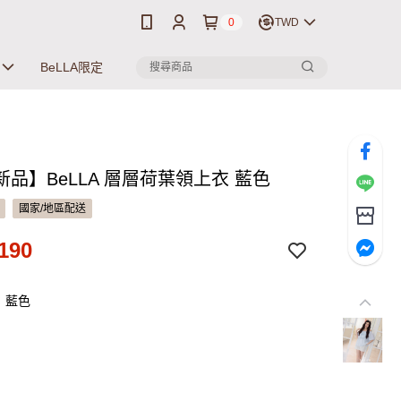
0
TWD
BeLLA限定
品】BeLLA 層層荷葉領上衣 藍色
國家/地區配送
190
：藍色