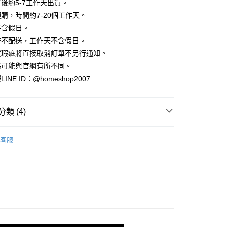
業銀行
彰化商業銀行
後約5-7工作天出貨。
小企業銀行
台中商業銀行
庫商業銀行
第一商業銀行
華商業銀行
兆豐國際商業銀行
業儲蓄銀行
台北富邦商業銀行
台灣）商業銀行
華泰商業銀行
購，時間約7-20個工作天。
業銀行
彰化商業銀行
小企業銀行
台中商業銀行
華商業銀行
兆豐國際商業銀行
業銀行
遠東國際商業銀行
業儲蓄銀行
台北富邦商業銀行
不含假日。
台灣）商業銀行
華泰商業銀行
小企業銀行
台中商業銀行
業銀行
永豐商業銀行
際商業銀行
臺灣中小企業銀行
業銀行
遠東國際商業銀行
流不配送，工作天不含假日。
台灣）商業銀行
華泰商業銀行
業銀行
星展（台灣）商業銀行
業銀行
匯豐（台灣）商業銀行
業銀行
永豐商業銀行
貨瑕疵將直接取消訂單不另行通知。
業銀行
遠東國際商業銀行
際商業銀行
中國信託商業銀行
業銀行
聯邦商業銀行
業銀行
星展（台灣）商業銀行
業銀行
永豐商業銀行
格可能與官網有所不同。
天信用卡公司
際商業銀行
元大商業銀行
際商業銀行
中國信託商業銀行
業銀行
星展（台灣）商業銀行
NE ID：@homeshop2007
業銀行
玉山商業銀行
天信用卡公司
分期
際商業銀行
中國信託商業銀行
台灣）商業銀行
台新國際商業銀行
天信用卡公司
託商業銀行
台灣樂天信用卡公司
你分期使用說明】
類 (4)
享後付
由台灣大哥大提供，台灣大哥大用戶可立即使用無須另外申請。
式選擇「大哥付你分期」，訂單成立後會自動跳轉到大哥付的交易
｜短袖
證手機門號後，選擇欲分期的期數、繳款截止日，確認付款後即
FTEE先享後付」】
客服
。
先享後付是「在收到商品之後才付款」的支付方式。 讓您購物簡單
✨
准額度、可分期數及費用金額請依後續交易確認頁面所載為準。
心！
立30分鐘內，如未前往確認交易或遇審核未通過，訂單將自動取
：不需註冊會員、不需綁卡、不需儲值。
A三件88折
「轉專審核」未通過狀況，表示未達大哥付你分期系統評分，恕
：只要手機號碼，簡訊認證，即可結帳。
評估內容。
：先確認商品／服務後，再付款。
‧ 時髦支線
｜上身
式說明】
家取貨
項不併入電信帳單，「大哥付你分期」於每月結算日後寄送繳費提
EE先享後付」結帳流程】
方式選擇「AFTEE先享後付」後，將跳轉至「AFTEE先享後
訊連結打開帳單後，可選擇「超商條碼／台灣大直營門市／銀行轉
頁面，進行簡訊認證並確認金額後，即可完成結帳。
付／iPASS MONEY」等通路繳費。
爾富取貨
成立數日內，您將收到繳費通知簡訊。