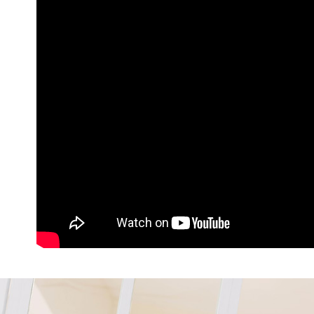
３．收到繳
免運費
【注意事
／ATM／
1.本服務
※ 請注意
付款後7-1
用戶於交
絡購買商品
款買賣價
先享後付
免運費
2.基於同
※ 交易是
資料（包
是否繳費成
一般商品
用，由本
付客戶支
免運費
3.完整用
【注意事
付款後門
１．透過由
交易，需
每筆NT$8
求債權轉
２．關於
國家/地區
https://aft
３．未成
「AFTE
任。
４．使用「
即時審查
結果請求
５．嚴禁
形，恩沛
動。