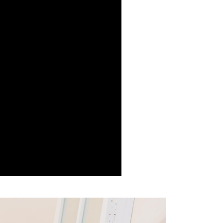
費通知簡訊後14天內，點擊此簡訊中的連結，可透過四大超商
項】
網路銀行／等多元方式進行付款，方視為交易完成。
係由「台灣大哥大股份有限公司」（以下簡稱本公司）所提供，讓
：結帳手續完成當下不需立刻繳費，但若您需要取消訂單，請聯
1取貨
易時，得透過本服務購買商品或服務，並由商店將買賣／分期付
的店家。未經商家同意取消之訂單仍視為有效，需透過AFTEE
金債權讓與本公司後，依約使用本公司帳單繳交帳款。
繳納相關費用。
意付款使用「大哥付你分期」之契約關係目的，商店將以您的個人
否成功請以「AFTEE先享後付 」之結帳頁面顯示為準，若有關於
含姓名、電話或地址）提供予台灣大哥大進項蒐集、處理及利
功／繳費後需取消欲退款等相關疑問，請聯繫「AFTEE先享後
宅配
公司與您本人進行分期帳單所需資料之確認、核對及更正。
援中心」
https://netprotections.freshdesk.com/support/home
戶服務條款，請詳閱以下連結：
https://oppay.tw/userRule
項】
市自取
恩沛科技股份有限公司提供之「AFTEE先享後付」服務完成之
依本服務之必要範圍內提供個人資料，並將交易相關給付款項請
0，滿NT$1,500(含以上)免運費
讓予恩沛科技股份有限公司。
個人資料處理事宜，請瀏覽以下網址：
配送
查看運費
ee.tw/terms/#terms3
年的使用者請事先徵得法定代理人或監護人之同意方可使用
E先享後付」，若未經同意申辦者引起之損失，本公司不負相關責
AFTEE先享後付」時，將依據個別帳號之用戶狀況，依本公司
核予不同之上限額度；若仍有額度不足之情形，本公司將視審查
用戶進行身份認證。
一人註冊多個帳號或使用他人資訊註冊。若發現惡意使用之情
科技股份有限公司將有權停止該用戶之使用額度並採取法律行