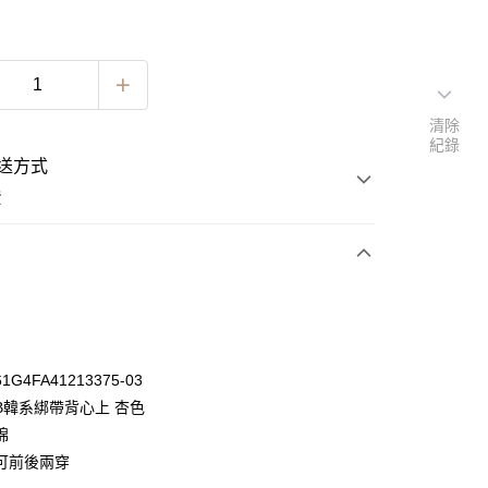
清除
紀錄
送方式
費
次付款
期付款
0 利率 每期
NT$330
21家銀行
G4FA41213375-03
0 利率 每期
NT$165
21家銀行
庫商業銀行
第一商業銀行
B韓系綁帶背心上 杏色
業銀行
彰化商業銀行
 0 利率 每期
NT$82
21家銀行
棉
庫商業銀行
第一商業銀行
業儲蓄銀行
台北富邦商業銀行
業銀行
彰化商業銀行
可前後兩穿
 0 利率 每期
NT$41
20家銀行
庫商業銀行
第一商業銀行
華商業銀行
兆豐國際商業銀行
業儲蓄銀行
台北富邦商業銀行