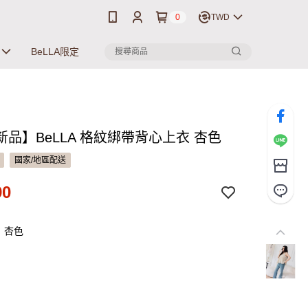
0
TWD
BeLLA限定
新品】BeLLA 格紋綁帶背心上衣 杏色
國家/地區配送
90
：杏色