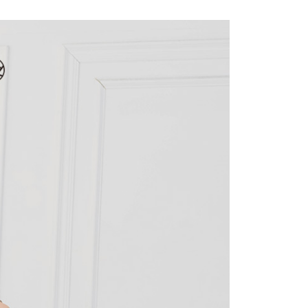
費通知簡訊後14天內，點擊此簡訊中的連結，可透過四大超商
項】
網路銀行／等多元方式進行付款，方視為交易完成。
係由「台灣大哥大股份有限公司」（以下簡稱本公司）所提供，讓
：結帳手續完成當下不需立刻繳費，但若您需要取消訂單，請聯
1取貨
易時，得透過本服務購買商品或服務，並由商店將買賣／分期付
的店家。未經商家同意取消之訂單仍視為有效，需透過AFTEE
金債權讓與本公司後，依約使用本公司帳單繳交帳款。
繳納相關費用。
意付款使用「大哥付你分期」之契約關係目的，商店將以您的個人
否成功請以「AFTEE先享後付 」之結帳頁面顯示為準，若有關於
含姓名、電話或地址）提供予台灣大哥大進項蒐集、處理及利
功／繳費後需取消欲退款等相關疑問，請聯繫「AFTEE先享後
宅配
公司與您本人進行分期帳單所需資料之確認、核對及更正。
援中心」
https://netprotections.freshdesk.com/support/home
戶服務條款，請詳閱以下連結：
https://oppay.tw/userRule
項】
市自取
恩沛科技股份有限公司提供之「AFTEE先享後付」服務完成之
依本服務之必要範圍內提供個人資料，並將交易相關給付款項請
0，滿NT$1,500(含以上)免運費
讓予恩沛科技股份有限公司。
個人資料處理事宜，請瀏覽以下網址：
配送
查看運費
ee.tw/terms/#terms3
年的使用者請事先徵得法定代理人或監護人之同意方可使用
E先享後付」，若未經同意申辦者引起之損失，本公司不負相關責
AFTEE先享後付」時，將依據個別帳號之用戶狀況，依本公司
核予不同之上限額度；若仍有額度不足之情形，本公司將視審查
用戶進行身份認證。
一人註冊多個帳號或使用他人資訊註冊。若發現惡意使用之情
科技股份有限公司將有權停止該用戶之使用額度並採取法律行