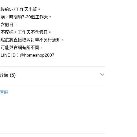
業銀行
彰化商業銀行
小企業銀行
台中商業銀行
庫商業銀行
第一商業銀行
華商業銀行
兆豐國際商業銀行
業儲蓄銀行
台北富邦商業銀行
台灣）商業銀行
華泰商業銀行
後約5-7工作天出貨。
業銀行
彰化商業銀行
小企業銀行
台中商業銀行
華商業銀行
兆豐國際商業銀行
業銀行
遠東國際商業銀行
業儲蓄銀行
台北富邦商業銀行
購，時間約7-20個工作天。
台灣）商業銀行
華泰商業銀行
小企業銀行
台中商業銀行
業銀行
永豐商業銀行
際商業銀行
臺灣中小企業銀行
業銀行
遠東國際商業銀行
不含假日。
台灣）商業銀行
華泰商業銀行
業銀行
星展（台灣）商業銀行
業銀行
匯豐（台灣）商業銀行
業銀行
永豐商業銀行
流不配送，工作天不含假日。
業銀行
遠東國際商業銀行
際商業銀行
中國信託商業銀行
業銀行
聯邦商業銀行
業銀行
星展（台灣）商業銀行
業銀行
永豐商業銀行
貨瑕疵將直接取消訂單不另行通知。
天信用卡公司
際商業銀行
元大商業銀行
際商業銀行
中國信託商業銀行
業銀行
星展（台灣）商業銀行
格可能與官網有所不同。
業銀行
玉山商業銀行
天信用卡公司
分期
際商業銀行
中國信託商業銀行
台灣）商業銀行
台新國際商業銀行
NE ID：@homeshop2007
天信用卡公司
託商業銀行
台灣樂天信用卡公司
你分期使用說明】
享後付
由台灣大哥大提供，台灣大哥大用戶可立即使用無須另外申請。
式選擇「大哥付你分期」，訂單成立後會自動跳轉到大哥付的交易
類 (5)
證手機門號後，選擇欲分期的期數、繳款截止日，確認付款後即
FTEE先享後付」】
。
先享後付是「在收到商品之後才付款」的支付方式。 讓您購物簡單
｜背心、無袖
准額度、可分期數及費用金額請依後續交易確認頁面所載為準。
心！
客服
立30分鐘內，如未前往確認交易或遇審核未通過，訂單將自動取
｜夏日必收。清爽穿搭
：不需註冊會員、不需綁卡、不需儲值。
「轉專審核」未通過狀況，表示未達大哥付你分期系統評分，恕
：只要手機號碼，簡訊認證，即可結帳。
✨
評估內容。
：先確認商品／服務後，再付款。
式說明】
家取貨
A三件88折
項不併入電信帳單，「大哥付你分期」於每月結算日後寄送繳費提
EE先享後付」結帳流程】
方式選擇「AFTEE先享後付」後，將跳轉至「AFTEE先享後
‧ 時髦支線
｜上身
訊連結打開帳單後，可選擇「超商條碼／台灣大直營門市／銀行轉
頁面，進行簡訊認證並確認金額後，即可完成結帳。
付／iPASS MONEY」等通路繳費。
爾富取貨
成立數日內，您將收到繳費通知簡訊。