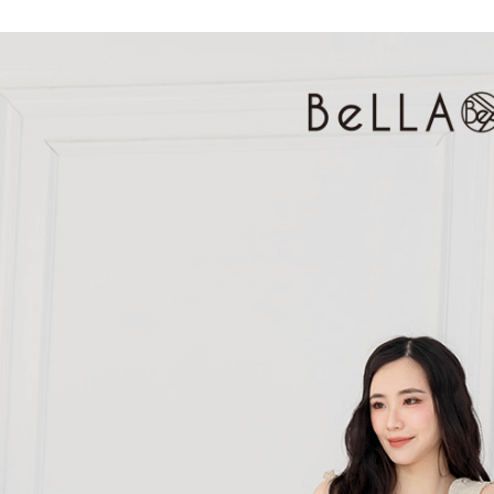
３．收到繳
免運費
【注意事
／ATM／
1.本服務
※ 請注意
付款後7-1
用戶於交
絡購買商品
款買賣價
先享後付
免運費
2.基於同
※ 交易是
資料（包
是否繳費成
一般商品
用，由本
付客戶支
免運費
3.完整用
【注意事
付款後門
１．透過由
交易，需
每筆NT$8
求債權轉
２．關於
國家/地區
https://aft
３．未成
「AFTE
任。
４．使用「
即時審查
結果請求
５．嚴禁
形，恩沛
動。