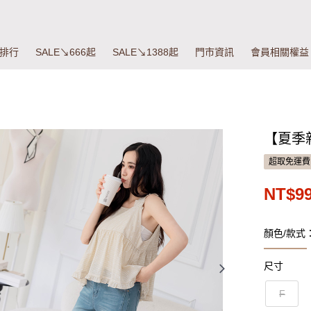
排行
SALE↘666起
SALE↘1388起
門市資訊
會員相關權益
【夏季
超取免運費
NT$9
顏色/款式
尺寸
F