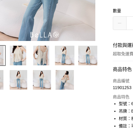
數量
付款與運
超取免運
付款方式
商品特色
信用卡一
商品編號
11901253
信用卡分
商品特色
3 期 
型號：61
6 期 
合作金
吊牌：
華南商
12 期
材質：
合作金
上海商
華南商
備註：
24 期
合作金
國泰世
上海商