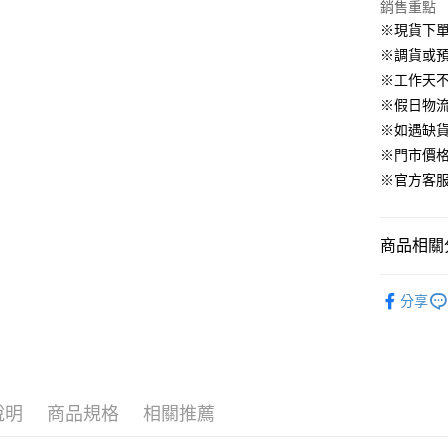
華南商
銷售重點
臺灣中
合作金
LINE Pay
國泰世
上海商
匯豐（
※現貨下單
華南商
臺灣中
國泰世
聯邦商
Apple Pay
上海商
※調貨或預
匯豐（
臺灣中
元大商
兆豐國
聯邦商
※工作天
匯豐（
街口支付
玉山商
台中商
元大商
※假日物
聯邦商
台新國
華泰商
玉山商
悠遊付
元大商
※如遇缺
台灣樂
遠東國
台新國
玉山商
※門市價
永豐商
台灣樂
大哥付你
台新國
星展（
※官方客服LI
相關說明
台灣樂
中國信
【大哥付
AFTEE先
1.本服務
2.付款方
相關說明
商品相關分
流程，驗
【關於「A
ATM付款
完成交易
AFTEE
▹上身
3.實際核
便利好安
分享
4.訂單成
▹獨家企劃
１．簡單
消。如遇
２．便利
運送方式
▹最新商品
無法說明
３．安心
【繳款方
付款後全
🔥 BeLL
1.分期款
【「AFT
醒簡訊。
免運費
１．於結帳
說明
商品規格
相關推薦
▹BeLLA 
2.透過簡
付」結帳
帳／街口支
付款後萊
２．訂單