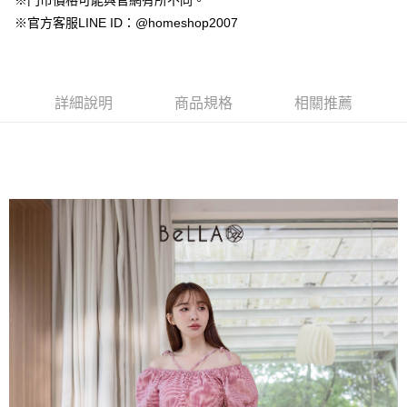
※門市價格可能與官網有所不同。
【大哥付你分期使用說明】
AFTEE先享後付
※官方客服LINE ID：@homeshop2007
1.本服務由台灣大哥大提供，台灣大哥大用戶可立即使用無須另外申請。
2.付款方式選擇「大哥付你分期」，訂單成立後會自動跳轉到大哥付的交易
相關說明
流程，驗證手機門號後，選擇欲分期的期數、繳款截止日，確認付款後即完
【關於「AFTEE先享後付」】
成交易。
ATM付款
AFTEE先享後付是「在收到商品之後才付款」的支付方式。 讓您購物簡單
3.實際核准額度、可分期數及費用金額請依後續交易確認頁面所載為準。
便利好安心！
詳細說明
商品規格
相關推薦
4.訂單成立30分鐘內，如未前往確認交易或遇審核未通過，訂單將自動取
１．簡單：不需註冊會員、不需綁卡、不需儲值。
運送方式
消。如遇「轉專審核」未通過狀況，表示未達大哥付你分期系統評分，恕無
２．便利：只要手機號碼，簡訊認證，即可結帳。
法說明評估內容。
３．安心：先確認商品／服務後，再付款。
付款後全家取貨
【繳款方式說明】
1.分期款項不併入電信帳單，「大哥付你分期」於每月結算日後寄送繳費提
免運費
【「AFTEE先享後付」結帳流程】
醒簡訊。
１．於結帳方式選擇「AFTEE先享後付」後，將跳轉至「AFTEE先享後付」
2.透過簡訊連結打開帳單後，可選擇「超商條碼／台灣大直營門市／銀行轉
付款後萊爾富取貨
結帳頁面，進行簡訊認證並確認金額後，即可完成結帳。
帳／街口支付／iPASS MONEY」等通路繳費。
２．訂單成立數日內，您將收到繳費通知簡訊。
免運費
３．收到繳費通知簡訊後14天內，點擊此簡訊中的連結，可透過四大超商／
【注意事項】
ATM／網路銀行／等多元方式進行付款，方視為交易完成。
付款後7-11取貨
1.本服務係由「台灣大哥大股份有限公司」（以下簡稱本公司）所提供，讓
※ 請注意：結帳手續完成當下不需立刻繳費，但若您需要取消訂單，請聯絡
用戶於交易時，得透過本服務購買商品或服務，並由商店將買賣／分期付款
免運費
購買商品的店家。未經商家同意取消之訂單仍視為有效，需透過AFTEE先享
買賣價金債權讓與本公司後，依約使用本公司帳單繳交帳款。
後付繳納相關費用。
2.基於同意付款使用「大哥付你分期」之契約關係目的，商店將以您的個人
一般商品宅配
※ 交易是否成功請以「AFTEE先享後付 」之結帳頁面顯示為準，若有關於
資料（包含姓名、電話或地址）提供予台灣大哥大進項蒐集、處理及利用，
是否繳費成功／繳費後需取消欲退款等相關疑問，請聯繫「AFTEE先享後付
免運費
由本公司與您本人進行分期帳單所需資料之確認、核對及更正。
客戶支援中心」
https://netprotections.freshdesk.com/support/home
3.完整用戶服務條款，請詳閱以下連結：
https://oppay.tw/userRule
付款後門市自取
【注意事項】
１．透過由恩沛科技股份有限公司提供之「AFTEE先享後付」服務完成之交