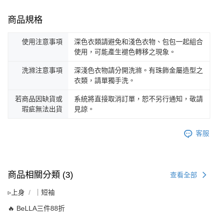
商品規格
使用注意事項
深色衣類請避免和淺色衣物、包包一起組合
使用，可能產生褪色轉移之現象。
洗滌注意事項
深淺色衣物請分開洗滌。有珠飾金屬造型之
衣類，請單獨手洗。
若商品因缺貨或
系統將直接取消訂單，恕不另行通知，敬請
瑕疵無法出貨
見諒。
客服
商品相關分類 (3)
查看全部
▹上身
｜短袖
🔥 BeLLA三件88折