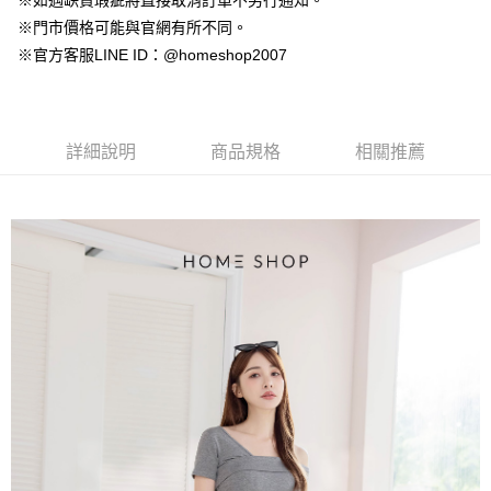
※如遇缺貨瑕疵將直接取消訂單不另行通知。
【大哥付你分期使用說明】
AFTEE先享後付
※門市價格可能與官網有所不同。
1.本服務由台灣大哥大提供，台灣大哥大用戶可立即使用無須另外申請。
2.付款方式選擇「大哥付你分期」，訂單成立後會自動跳轉到大哥付的交易
相關說明
※官方客服LINE ID：@homeshop2007
流程，驗證手機門號後，選擇欲分期的期數、繳款截止日，確認付款後即完
【關於「AFTEE先享後付」】
成交易。
ATM付款
AFTEE先享後付是「在收到商品之後才付款」的支付方式。 讓您購物簡單
3.實際核准額度、可分期數及費用金額請依後續交易確認頁面所載為準。
便利好安心！
4.訂單成立30分鐘內，如未前往確認交易或遇審核未通過，訂單將自動取
１．簡單：不需註冊會員、不需綁卡、不需儲值。
運送方式
消。如遇「轉專審核」未通過狀況，表示未達大哥付你分期系統評分，恕無
詳細說明
商品規格
相關推薦
２．便利：只要手機號碼，簡訊認證，即可結帳。
法說明評估內容。
３．安心：先確認商品／服務後，再付款。
付款後全家取貨
【繳款方式說明】
1.分期款項不併入電信帳單，「大哥付你分期」於每月結算日後寄送繳費提
免運費
【「AFTEE先享後付」結帳流程】
醒簡訊。
１．於結帳方式選擇「AFTEE先享後付」後，將跳轉至「AFTEE先享後付」
2.透過簡訊連結打開帳單後，可選擇「超商條碼／台灣大直營門市／銀行轉
付款後萊爾富取貨
結帳頁面，進行簡訊認證並確認金額後，即可完成結帳。
帳／街口支付／iPASS MONEY」等通路繳費。
２．訂單成立數日內，您將收到繳費通知簡訊。
免運費
３．收到繳費通知簡訊後14天內，點擊此簡訊中的連結，可透過四大超商／
【注意事項】
ATM／網路銀行／等多元方式進行付款，方視為交易完成。
付款後7-11取貨
1.本服務係由「台灣大哥大股份有限公司」（以下簡稱本公司）所提供，讓
※ 請注意：結帳手續完成當下不需立刻繳費，但若您需要取消訂單，請聯絡
用戶於交易時，得透過本服務購買商品或服務，並由商店將買賣／分期付款
免運費
購買商品的店家。未經商家同意取消之訂單仍視為有效，需透過AFTEE先享
買賣價金債權讓與本公司後，依約使用本公司帳單繳交帳款。
後付繳納相關費用。
2.基於同意付款使用「大哥付你分期」之契約關係目的，商店將以您的個人
一般商品宅配
※ 交易是否成功請以「AFTEE先享後付 」之結帳頁面顯示為準，若有關於
資料（包含姓名、電話或地址）提供予台灣大哥大進項蒐集、處理及利用，
是否繳費成功／繳費後需取消欲退款等相關疑問，請聯繫「AFTEE先享後付
免運費
由本公司與您本人進行分期帳單所需資料之確認、核對及更正。
客戶支援中心」
https://netprotections.freshdesk.com/support/home
3.完整用戶服務條款，請詳閱以下連結：
https://oppay.tw/userRule
付款後門市自取
【注意事項】
１．透過由恩沛科技股份有限公司提供之「AFTEE先享後付」服務完成之交