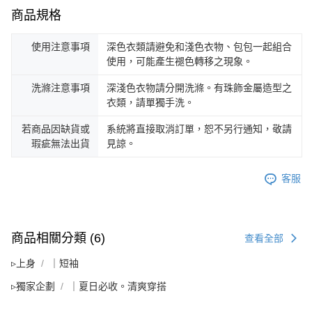
商品規格
使用注意事項
深色衣類請避免和淺色衣物、包包一起組合
使用，可能產生褪色轉移之現象。
洗滌注意事項
深淺色衣物請分開洗滌。有珠飾金屬造型之
衣類，請單獨手洗。
若商品因缺貨或
系統將直接取消訂單，恕不另行通知，敬請
瑕疵無法出貨
見諒。
客服
商品相關分類 (6)
查看全部
▹上身
｜短袖
▹獨家企劃
｜夏日必收。清爽穿搭