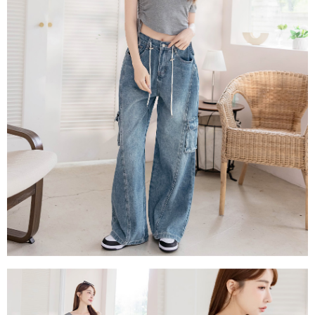
每筆NT$80，滿NT$1,500(含以上)免運費
易，需依本服務之必要範圍內提供個人資料，並將交易相關給付款項請求債
權轉讓予恩沛科技股份有限公司。
國家/地區配送
查看運費
２．關於個人資料處理事宜，請瀏覽以下網址：
https://aftee.tw/terms/#terms3
３．未成年的使用者請事先徵得法定代理人或監護人之同意方可使用
「AFTEE先享後付」，若未經同意申辦者引起之損失，本公司不負相關責
任。
４．使用「AFTEE先享後付」時，將依據個別帳號之用戶狀況，依本公司即
時審查核予不同之上限額度；若仍有額度不足之情形，本公司將視審查結果
請求用戶進行身份認證。
５．嚴禁一人註冊多個帳號或使用他人資訊註冊。若發現惡意使用之情形，
恩沛科技股份有限公司將有權停止該用戶之使用額度並採取法律行動。