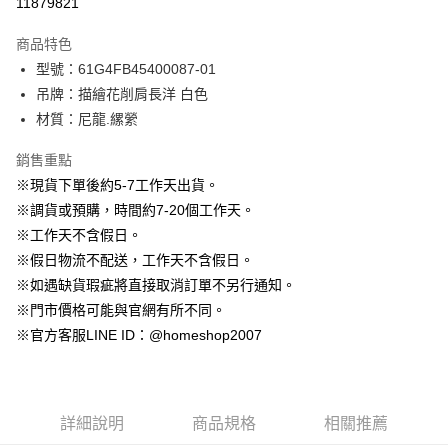
11879821
3 期 0 利率 每期
NT$963
21家銀行
商品特色
6 期 0 利率 每期
NT$481
21家銀行
合作金庫商業銀行
第一商業銀行
型號：61G4FB45400087-01
華南商業銀行
彰化商業銀行
12 期 0 利率 每期
NT$240
21家銀行
合作金庫商業銀行
第一商業銀行
吊牌：描繪花削肩長洋 白色
上海商業儲蓄銀行
台北富邦商業銀行
華南商業銀行
彰化商業銀行
24 期 0 利率 每期
NT$120
20家銀行
合作金庫商業銀行
第一商業銀行
國泰世華商業銀行
兆豐國際商業銀行
材質：尼龍.縲縈
上海商業儲蓄銀行
台北富邦商業銀行
華南商業銀行
彰化商業銀行
臺灣中小企業銀行
台中商業銀行
合作金庫商業銀行
第一商業銀行
LINE Pay
國泰世華商業銀行
兆豐國際商業銀行
上海商業儲蓄銀行
台北富邦商業銀行
銷售重點
匯豐（台灣）商業銀行
華泰商業銀行
華南商業銀行
彰化商業銀行
臺灣中小企業銀行
台中商業銀行
國泰世華商業銀行
兆豐國際商業銀行
聯邦商業銀行
遠東國際商業銀行
Apple Pay
上海商業儲蓄銀行
台北富邦商業銀行
※現貨下單後約5-7工作天出貨。
匯豐（台灣）商業銀行
華泰商業銀行
臺灣中小企業銀行
台中商業銀行
元大商業銀行
永豐商業銀行
兆豐國際商業銀行
臺灣中小企業銀行
※調貨或預購，時間約7-20個工作天。
聯邦商業銀行
遠東國際商業銀行
匯豐（台灣）商業銀行
華泰商業銀行
街口支付
玉山商業銀行
星展（台灣）商業銀行
台中商業銀行
匯豐（台灣）商業銀行
元大商業銀行
永豐商業銀行
※工作天不含假日。
聯邦商業銀行
遠東國際商業銀行
台新國際商業銀行
中國信託商業銀行
華泰商業銀行
聯邦商業銀行
玉山商業銀行
星展（台灣）商業銀行
悠遊付
※假日物流不配送，工作天不含假日。
元大商業銀行
永豐商業銀行
台灣樂天信用卡公司
遠東國際商業銀行
元大商業銀行
台新國際商業銀行
中國信託商業銀行
玉山商業銀行
星展（台灣）商業銀行
※如遇缺貨瑕疵將直接取消訂單不另行通知。
永豐商業銀行
玉山商業銀行
台灣樂天信用卡公司
大哥付你分期
台新國際商業銀行
中國信託商業銀行
※門市價格可能與官網有所不同。
星展（台灣）商業銀行
台新國際商業銀行
相關說明
台灣樂天信用卡公司
中國信託商業銀行
台灣樂天信用卡公司
※官方客服LINE ID：@homeshop2007
【大哥付你分期使用說明】
AFTEE先享後付
1.本服務由台灣大哥大提供，台灣大哥大用戶可立即使用無須另外申請。
2.付款方式選擇「大哥付你分期」，訂單成立後會自動跳轉到大哥付的交易
相關說明
流程，驗證手機門號後，選擇欲分期的期數、繳款截止日，確認付款後即完
【關於「AFTEE先享後付」】
成交易。
ATM付款
AFTEE先享後付是「在收到商品之後才付款」的支付方式。 讓您購物簡單
詳細說明
商品規格
相關推薦
3.實際核准額度、可分期數及費用金額請依後續交易確認頁面所載為準。
便利好安心！