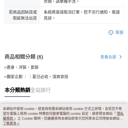
衣類，請單獨手洗。
若商品因缺貨或
系統將直接取消訂單，恕不另行通知，敬請
瑕疵無法出貨
見諒。
客服
商品相關分類 (6)
查看全部
▹連身、洋裝、套裝
▹獨家企劃
｜夏日必收。清爽穿搭
本分類熱銷
全站排行
本網站中使用 cookie，欲查詢有關本網站使用 cookie 方式之詳情，及若您不希
熱門標籤
望在電腦上使用 cookie 時應如何變更電腦的 cookie 設定，請參閱本網站「
隱私
權條款
」之 Cookie 聲明。您繼續使用本網站即表示您同意本公司得按本網站使
用條款之 Cookie 聲明使用 cookie。
了解更多 >