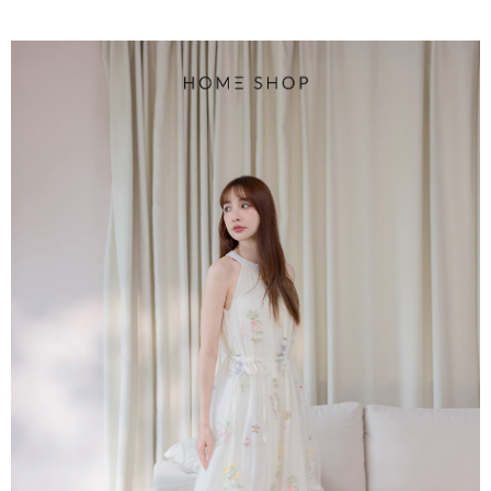
4.訂單成立30分鐘內，如未前往確認交易或遇審核未通過，訂單將自動取
１．簡單：不需註冊會員、不需綁卡、不需儲值。
運送方式
消。如遇「轉專審核」未通過狀況，表示未達大哥付你分期系統評分，恕無
２．便利：只要手機號碼，簡訊認證，即可結帳。
法說明評估內容。
３．安心：先確認商品／服務後，再付款。
付款後全家取貨
【繳款方式說明】
1.分期款項不併入電信帳單，「大哥付你分期」於每月結算日後寄送繳費提
免運費
【「AFTEE先享後付」結帳流程】
醒簡訊。
１．於結帳方式選擇「AFTEE先享後付」後，將跳轉至「AFTEE先享後付」
2.透過簡訊連結打開帳單後，可選擇「超商條碼／台灣大直營門市／銀行轉
付款後萊爾富取貨
結帳頁面，進行簡訊認證並確認金額後，即可完成結帳。
帳／街口支付／iPASS MONEY」等通路繳費。
２．訂單成立數日內，您將收到繳費通知簡訊。
免運費
３．收到繳費通知簡訊後14天內，點擊此簡訊中的連結，可透過四大超商／
【注意事項】
ATM／網路銀行／等多元方式進行付款，方視為交易完成。
付款後7-11取貨
1.本服務係由「台灣大哥大股份有限公司」（以下簡稱本公司）所提供，讓
※ 請注意：結帳手續完成當下不需立刻繳費，但若您需要取消訂單，請聯絡
用戶於交易時，得透過本服務購買商品或服務，並由商店將買賣／分期付款
免運費
購買商品的店家。未經商家同意取消之訂單仍視為有效，需透過AFTEE先享
買賣價金債權讓與本公司後，依約使用本公司帳單繳交帳款。
後付繳納相關費用。
2.基於同意付款使用「大哥付你分期」之契約關係目的，商店將以您的個人
一般商品宅配
※ 交易是否成功請以「AFTEE先享後付 」之結帳頁面顯示為準，若有關於
資料（包含姓名、電話或地址）提供予台灣大哥大進項蒐集、處理及利用，
是否繳費成功／繳費後需取消欲退款等相關疑問，請聯繫「AFTEE先享後付
免運費
由本公司與您本人進行分期帳單所需資料之確認、核對及更正。
客戶支援中心」
https://netprotections.freshdesk.com/support/home
3.完整用戶服務條款，請詳閱以下連結：
https://oppay.tw/userRule
付款後門市自取
【注意事項】
１．透過由恩沛科技股份有限公司提供之「AFTEE先享後付」服務完成之交
每筆NT$80，滿NT$1,500(含以上)免運費
易，需依本服務之必要範圍內提供個人資料，並將交易相關給付款項請求債
權轉讓予恩沛科技股份有限公司。
國家/地區配送
查看運費
２．關於個人資料處理事宜，請瀏覽以下網址：
https://aftee.tw/terms/#terms3
３．未成年的使用者請事先徵得法定代理人或監護人之同意方可使用
「AFTEE先享後付」，若未經同意申辦者引起之損失，本公司不負相關責