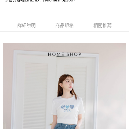
※官方客服LINE ID：@homeshop2007
【大哥付你分期使用說明】
AFTEE先享後付
1.本服務由台灣大哥大提供，台灣大哥大用戶可立即使用無須另外申請。
2.付款方式選擇「大哥付你分期」，訂單成立後會自動跳轉到大哥付的交易
相關說明
流程，驗證手機門號後，選擇欲分期的期數、繳款截止日，確認付款後即完
【關於「AFTEE先享後付」】
成交易。
ATM付款
AFTEE先享後付是「在收到商品之後才付款」的支付方式。 讓您購物簡單
詳細說明
商品規格
相關推薦
3.實際核准額度、可分期數及費用金額請依後續交易確認頁面所載為準。
便利好安心！
4.訂單成立30分鐘內，如未前往確認交易或遇審核未通過，訂單將自動取
１．簡單：不需註冊會員、不需綁卡、不需儲值。
運送方式
消。如遇「轉專審核」未通過狀況，表示未達大哥付你分期系統評分，恕無
２．便利：只要手機號碼，簡訊認證，即可結帳。
法說明評估內容。
３．安心：先確認商品／服務後，再付款。
付款後全家取貨
【繳款方式說明】
1.分期款項不併入電信帳單，「大哥付你分期」於每月結算日後寄送繳費提
免運費
【「AFTEE先享後付」結帳流程】
醒簡訊。
１．於結帳方式選擇「AFTEE先享後付」後，將跳轉至「AFTEE先享後付」
2.透過簡訊連結打開帳單後，可選擇「超商條碼／台灣大直營門市／銀行轉
付款後萊爾富取貨
結帳頁面，進行簡訊認證並確認金額後，即可完成結帳。
帳／街口支付／iPASS MONEY」等通路繳費。
２．訂單成立數日內，您將收到繳費通知簡訊。
免運費
３．收到繳費通知簡訊後14天內，點擊此簡訊中的連結，可透過四大超商／
【注意事項】
ATM／網路銀行／等多元方式進行付款，方視為交易完成。
付款後7-11取貨
1.本服務係由「台灣大哥大股份有限公司」（以下簡稱本公司）所提供，讓
※ 請注意：結帳手續完成當下不需立刻繳費，但若您需要取消訂單，請聯絡
用戶於交易時，得透過本服務購買商品或服務，並由商店將買賣／分期付款
免運費
購買商品的店家。未經商家同意取消之訂單仍視為有效，需透過AFTEE先享
買賣價金債權讓與本公司後，依約使用本公司帳單繳交帳款。
後付繳納相關費用。
2.基於同意付款使用「大哥付你分期」之契約關係目的，商店將以您的個人
一般商品宅配
※ 交易是否成功請以「AFTEE先享後付 」之結帳頁面顯示為準，若有關於
資料（包含姓名、電話或地址）提供予台灣大哥大進項蒐集、處理及利用，
是否繳費成功／繳費後需取消欲退款等相關疑問，請聯繫「AFTEE先享後付
免運費
由本公司與您本人進行分期帳單所需資料之確認、核對及更正。
客戶支援中心」
https://netprotections.freshdesk.com/support/home
3.完整用戶服務條款，請詳閱以下連結：
https://oppay.tw/userRule
付款後門市自取
【注意事項】
１．透過由恩沛科技股份有限公司提供之「AFTEE先享後付」服務完成之交