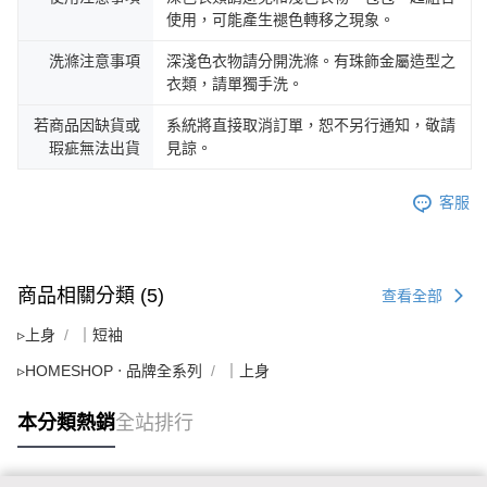
使用，可能產生褪色轉移之現象。
洗滌注意事項
深淺色衣物請分開洗滌。有珠飾金屬造型之
衣類，請單獨手洗。
若商品因缺貨或
系統將直接取消訂單，恕不另行通知，敬請
瑕疵無法出貨
見諒。
客服
商品相關分類 (5)
查看全部
▹上身
｜短袖
▹HOMESHOP ‧ 品牌全系列
｜上身
本分類熱銷
全站排行