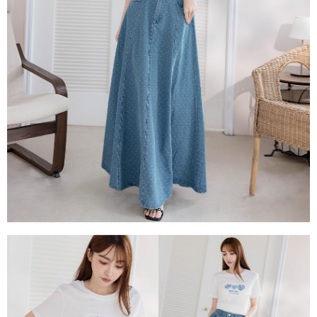
每筆NT$80，滿NT$1,500(含以上)免運費
易，需依本服務之必要範圍內提供個人資料，並將交易相關給付款項請求債
權轉讓予恩沛科技股份有限公司。
國家/地區配送
查看運費
２．關於個人資料處理事宜，請瀏覽以下網址：
https://aftee.tw/terms/#terms3
３．未成年的使用者請事先徵得法定代理人或監護人之同意方可使用
「AFTEE先享後付」，若未經同意申辦者引起之損失，本公司不負相關責
任。
４．使用「AFTEE先享後付」時，將依據個別帳號之用戶狀況，依本公司即
時審查核予不同之上限額度；若仍有額度不足之情形，本公司將視審查結果
請求用戶進行身份認證。
５．嚴禁一人註冊多個帳號或使用他人資訊註冊。若發現惡意使用之情形，
恩沛科技股份有限公司將有權停止該用戶之使用額度並採取法律行動。