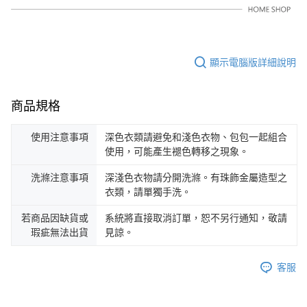
顯示電腦版詳細說明
商品規格
使用注意事項
深色衣類請避免和淺色衣物、包包一起組合
使用，可能產生褪色轉移之現象。
洗滌注意事項
深淺色衣物請分開洗滌。有珠飾金屬造型之
衣類，請單獨手洗。
若商品因缺貨或
系統將直接取消訂單，恕不另行通知，敬請
瑕疵無法出貨
見諒。
客服