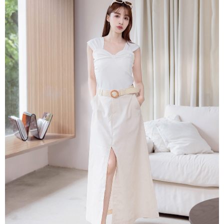
每筆NT$80，滿NT$1,500(含以上)免運費
易，需依本服務之必要範圍內提供個人資料，並將交易相關給付款項請求債
權轉讓予恩沛科技股份有限公司。
國家/地區配送
查看運費
２．關於個人資料處理事宜，請瀏覽以下網址：
https://aftee.tw/terms/#terms3
３．未成年的使用者請事先徵得法定代理人或監護人之同意方可使用
「AFTEE先享後付」，若未經同意申辦者引起之損失，本公司不負相關責
任。
４．使用「AFTEE先享後付」時，將依據個別帳號之用戶狀況，依本公司即
時審查核予不同之上限額度；若仍有額度不足之情形，本公司將視審查結果
請求用戶進行身份認證。
５．嚴禁一人註冊多個帳號或使用他人資訊註冊。若發現惡意使用之情形，
恩沛科技股份有限公司將有權停止該用戶之使用額度並採取法律行動。