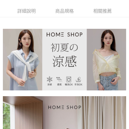
【大哥付你分期使用說明】
AFTEE先享後付
1.本服務由台灣大哥大提供，台灣大哥大用戶可立即使用無須另外申請。
詳細說明
商品規格
相關推薦
2.付款方式選擇「大哥付你分期」，訂單成立後會自動跳轉到大哥付的交易
相關說明
流程，驗證手機門號後，選擇欲分期的期數、繳款截止日，確認付款後即完
【關於「AFTEE先享後付」】
成交易。
ATM付款
AFTEE先享後付是「在收到商品之後才付款」的支付方式。 讓您購物簡單
3.實際核准額度、可分期數及費用金額請依後續交易確認頁面所載為準。
便利好安心！
4.訂單成立30分鐘內，如未前往確認交易或遇審核未通過，訂單將自動取
１．簡單：不需註冊會員、不需綁卡、不需儲值。
運送方式
消。如遇「轉專審核」未通過狀況，表示未達大哥付你分期系統評分，恕無
２．便利：只要手機號碼，簡訊認證，即可結帳。
法說明評估內容。
３．安心：先確認商品／服務後，再付款。
付款後全家取貨
【繳款方式說明】
1.分期款項不併入電信帳單，「大哥付你分期」於每月結算日後寄送繳費提
免運費
【「AFTEE先享後付」結帳流程】
醒簡訊。
１．於結帳方式選擇「AFTEE先享後付」後，將跳轉至「AFTEE先享後付」
2.透過簡訊連結打開帳單後，可選擇「超商條碼／台灣大直營門市／銀行轉
付款後萊爾富取貨
結帳頁面，進行簡訊認證並確認金額後，即可完成結帳。
帳／街口支付／iPASS MONEY」等通路繳費。
２．訂單成立數日內，您將收到繳費通知簡訊。
免運費
３．收到繳費通知簡訊後14天內，點擊此簡訊中的連結，可透過四大超商／
【注意事項】
ATM／網路銀行／等多元方式進行付款，方視為交易完成。
付款後7-11取貨
1.本服務係由「台灣大哥大股份有限公司」（以下簡稱本公司）所提供，讓
※ 請注意：結帳手續完成當下不需立刻繳費，但若您需要取消訂單，請聯絡
用戶於交易時，得透過本服務購買商品或服務，並由商店將買賣／分期付款
免運費
購買商品的店家。未經商家同意取消之訂單仍視為有效，需透過AFTEE先享
買賣價金債權讓與本公司後，依約使用本公司帳單繳交帳款。
後付繳納相關費用。
2.基於同意付款使用「大哥付你分期」之契約關係目的，商店將以您的個人
一般商品宅配
※ 交易是否成功請以「AFTEE先享後付 」之結帳頁面顯示為準，若有關於
資料（包含姓名、電話或地址）提供予台灣大哥大進項蒐集、處理及利用，
是否繳費成功／繳費後需取消欲退款等相關疑問，請聯繫「AFTEE先享後付
免運費
由本公司與您本人進行分期帳單所需資料之確認、核對及更正。
客戶支援中心」
https://netprotections.freshdesk.com/support/home
3.完整用戶服務條款，請詳閱以下連結：
https://oppay.tw/userRule
付款後門市自取
【注意事項】
１．透過由恩沛科技股份有限公司提供之「AFTEE先享後付」服務完成之交