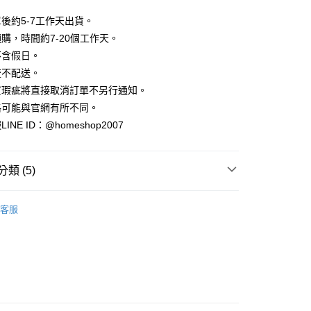
業銀行
彰化商業銀行
小企業銀行
台中商業銀行
庫商業銀行
第一商業銀行
華商業銀行
兆豐國際商業銀行
業儲蓄銀行
台北富邦商業銀行
台灣）商業銀行
華泰商業銀行
後約5-7工作天出貨。
業銀行
彰化商業銀行
小企業銀行
台中商業銀行
華商業銀行
兆豐國際商業銀行
業銀行
遠東國際商業銀行
業儲蓄銀行
台北富邦商業銀行
購，時間約7-20個工作天。
台灣）商業銀行
華泰商業銀行
小企業銀行
台中商業銀行
業銀行
永豐商業銀行
際商業銀行
臺灣中小企業銀行
業銀行
遠東國際商業銀行
不含假日。
台灣）商業銀行
華泰商業銀行
業銀行
星展（台灣）商業銀行
業銀行
匯豐（台灣）商業銀行
業銀行
永豐商業銀行
流不配送。
業銀行
遠東國際商業銀行
際商業銀行
中國信託商業銀行
業銀行
聯邦商業銀行
業銀行
星展（台灣）商業銀行
業銀行
永豐商業銀行
貨瑕疵將直接取消訂單不另行通知。
天信用卡公司
際商業銀行
元大商業銀行
際商業銀行
中國信託商業銀行
業銀行
星展（台灣）商業銀行
格可能與官網有所不同。
業銀行
玉山商業銀行
天信用卡公司
分期
際商業銀行
中國信託商業銀行
台灣）商業銀行
台新國際商業銀行
NE ID：@homeshop2007
天信用卡公司
託商業銀行
台灣樂天信用卡公司
你分期使用說明】
享後付
由台灣大哥大提供，台灣大哥大用戶可立即使用無須另外申請。
式選擇「大哥付你分期」，訂單成立後會自動跳轉到大哥付的交易
類 (5)
證手機門號後，選擇欲分期的期數、繳款截止日，確認付款後即
FTEE先享後付」】
。
先享後付是「在收到商品之後才付款」的支付方式。 讓您購物簡單
｜短褲
准額度、可分期數及費用金額請依後續交易確認頁面所載為準。
心！
客服
立30分鐘內，如未前往確認交易或遇審核未通過，訂單將自動取
｜夏日必收。清爽穿搭
：不需註冊會員、不需綁卡、不需儲值。
「轉專審核」未通過狀況，表示未達大哥付你分期系統評分，恕
：只要手機號碼，簡訊認證，即可結帳。
A三件88折
評估內容。
：先確認商品／服務後，再付款。
式說明】
家取貨
‧ 時髦支線
｜下身
項不併入電信帳單，「大哥付你分期」於每月結算日後寄送繳費提
EE先享後付」結帳流程】
方式選擇「AFTEE先享後付」後，將跳轉至「AFTEE先享後
｜2026 ‧ WHITE流行色
訊連結打開帳單後，可選擇「超商條碼／台灣大直營門市／銀行轉
頁面，進行簡訊認證並確認金額後，即可完成結帳。
付／iPASS MONEY」等通路繳費。
爾富取貨
成立數日內，您將收到繳費通知簡訊。