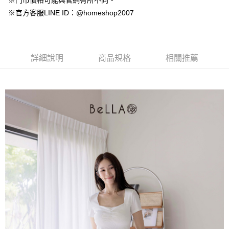
※門市價格可能與官網有所不同。
【大哥付你分期使用說明】
AFTEE先享後付
※官方客服LINE ID：@homeshop2007
1.本服務由台灣大哥大提供，台灣大哥大用戶可立即使用無須另外申請。
2.付款方式選擇「大哥付你分期」，訂單成立後會自動跳轉到大哥付的交易
相關說明
流程，驗證手機門號後，選擇欲分期的期數、繳款截止日，確認付款後即完
【關於「AFTEE先享後付」】
成交易。
ATM付款
AFTEE先享後付是「在收到商品之後才付款」的支付方式。 讓您購物簡單
3.實際核准額度、可分期數及費用金額請依後續交易確認頁面所載為準。
便利好安心！
詳細說明
商品規格
相關推薦
4.訂單成立30分鐘內，如未前往確認交易或遇審核未通過，訂單將自動取
１．簡單：不需註冊會員、不需綁卡、不需儲值。
運送方式
消。如遇「轉專審核」未通過狀況，表示未達大哥付你分期系統評分，恕無
２．便利：只要手機號碼，簡訊認證，即可結帳。
法說明評估內容。
３．安心：先確認商品／服務後，再付款。
付款後全家取貨
【繳款方式說明】
1.分期款項不併入電信帳單，「大哥付你分期」於每月結算日後寄送繳費提
免運費
【「AFTEE先享後付」結帳流程】
醒簡訊。
１．於結帳方式選擇「AFTEE先享後付」後，將跳轉至「AFTEE先享後付」
2.透過簡訊連結打開帳單後，可選擇「超商條碼／台灣大直營門市／銀行轉
付款後萊爾富取貨
結帳頁面，進行簡訊認證並確認金額後，即可完成結帳。
帳／街口支付／iPASS MONEY」等通路繳費。
２．訂單成立數日內，您將收到繳費通知簡訊。
免運費
３．收到繳費通知簡訊後14天內，點擊此簡訊中的連結，可透過四大超商／
【注意事項】
ATM／網路銀行／等多元方式進行付款，方視為交易完成。
付款後7-11取貨
1.本服務係由「台灣大哥大股份有限公司」（以下簡稱本公司）所提供，讓
※ 請注意：結帳手續完成當下不需立刻繳費，但若您需要取消訂單，請聯絡
用戶於交易時，得透過本服務購買商品或服務，並由商店將買賣／分期付款
免運費
購買商品的店家。未經商家同意取消之訂單仍視為有效，需透過AFTEE先享
買賣價金債權讓與本公司後，依約使用本公司帳單繳交帳款。
後付繳納相關費用。
2.基於同意付款使用「大哥付你分期」之契約關係目的，商店將以您的個人
一般商品宅配
※ 交易是否成功請以「AFTEE先享後付 」之結帳頁面顯示為準，若有關於
資料（包含姓名、電話或地址）提供予台灣大哥大進項蒐集、處理及利用，
是否繳費成功／繳費後需取消欲退款等相關疑問，請聯繫「AFTEE先享後付
免運費
由本公司與您本人進行分期帳單所需資料之確認、核對及更正。
客戶支援中心」
https://netprotections.freshdesk.com/support/home
3.完整用戶服務條款，請詳閱以下連結：
https://oppay.tw/userRule
付款後門市自取
【注意事項】
１．透過由恩沛科技股份有限公司提供之「AFTEE先享後付」服務完成之交