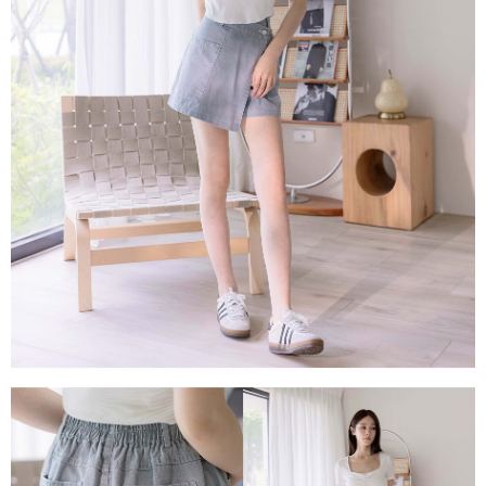
每筆NT$80，滿NT$1,500(含以上)免運費
易，需依本服務之必要範圍內提供個人資料，並將交易相關給付款項請求債
權轉讓予恩沛科技股份有限公司。
國家/地區配送
查看運費
２．關於個人資料處理事宜，請瀏覽以下網址：
https://aftee.tw/terms/#terms3
３．未成年的使用者請事先徵得法定代理人或監護人之同意方可使用
「AFTEE先享後付」，若未經同意申辦者引起之損失，本公司不負相關責
任。
４．使用「AFTEE先享後付」時，將依據個別帳號之用戶狀況，依本公司即
時審查核予不同之上限額度；若仍有額度不足之情形，本公司將視審查結果
請求用戶進行身份認證。
５．嚴禁一人註冊多個帳號或使用他人資訊註冊。若發現惡意使用之情形，
恩沛科技股份有限公司將有權停止該用戶之使用額度並採取法律行動。