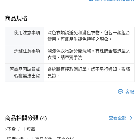
商品規格
使用注意事項
深色衣類請避免和淺色衣物、包包一起組合
使用，可能產生褪色轉移之現象。
洗滌注意事項
深淺色衣物請分開洗滌。有珠飾金屬造型之
衣類，請單獨手洗。
若商品因缺貨或
系統將直接取消訂單，恕不另行通知，敬請
瑕疵無法出貨
見諒。
客服
商品相關分類 (4)
查看全部
▹下身
｜短褲