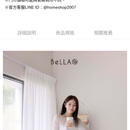
※門市價格可能與官網有所不同。
【大哥付你分期使用說明】
AFTEE先享後付
※官方客服LINE ID：@homeshop2007
1.本服務由台灣大哥大提供，台灣大哥大用戶可立即使用無須另外申請。
2.付款方式選擇「大哥付你分期」，訂單成立後會自動跳轉到大哥付的交易
相關說明
流程，驗證手機門號後，選擇欲分期的期數、繳款截止日，確認付款後即完
【關於「AFTEE先享後付」】
成交易。
ATM付款
AFTEE先享後付是「在收到商品之後才付款」的支付方式。 讓您購物簡單
3.實際核准額度、可分期數及費用金額請依後續交易確認頁面所載為準。
便利好安心！
詳細說明
商品規格
相關推薦
4.訂單成立30分鐘內，如未前往確認交易或遇審核未通過，訂單將自動取
１．簡單：不需註冊會員、不需綁卡、不需儲值。
運送方式
消。如遇「轉專審核」未通過狀況，表示未達大哥付你分期系統評分，恕無
２．便利：只要手機號碼，簡訊認證，即可結帳。
法說明評估內容。
３．安心：先確認商品／服務後，再付款。
付款後全家取貨
【繳款方式說明】
1.分期款項不併入電信帳單，「大哥付你分期」於每月結算日後寄送繳費提
免運費
【「AFTEE先享後付」結帳流程】
醒簡訊。
１．於結帳方式選擇「AFTEE先享後付」後，將跳轉至「AFTEE先享後付」
2.透過簡訊連結打開帳單後，可選擇「超商條碼／台灣大直營門市／銀行轉
付款後萊爾富取貨
結帳頁面，進行簡訊認證並確認金額後，即可完成結帳。
帳／街口支付／iPASS MONEY」等通路繳費。
２．訂單成立數日內，您將收到繳費通知簡訊。
免運費
３．收到繳費通知簡訊後14天內，點擊此簡訊中的連結，可透過四大超商／
【注意事項】
ATM／網路銀行／等多元方式進行付款，方視為交易完成。
付款後7-11取貨
1.本服務係由「台灣大哥大股份有限公司」（以下簡稱本公司）所提供，讓
※ 請注意：結帳手續完成當下不需立刻繳費，但若您需要取消訂單，請聯絡
用戶於交易時，得透過本服務購買商品或服務，並由商店將買賣／分期付款
免運費
購買商品的店家。未經商家同意取消之訂單仍視為有效，需透過AFTEE先享
買賣價金債權讓與本公司後，依約使用本公司帳單繳交帳款。
後付繳納相關費用。
2.基於同意付款使用「大哥付你分期」之契約關係目的，商店將以您的個人
一般商品宅配
※ 交易是否成功請以「AFTEE先享後付 」之結帳頁面顯示為準，若有關於
資料（包含姓名、電話或地址）提供予台灣大哥大進項蒐集、處理及利用，
是否繳費成功／繳費後需取消欲退款等相關疑問，請聯繫「AFTEE先享後付
免運費
由本公司與您本人進行分期帳單所需資料之確認、核對及更正。
客戶支援中心」
https://netprotections.freshdesk.com/support/home
3.完整用戶服務條款，請詳閱以下連結：
https://oppay.tw/userRule
付款後門市自取
【注意事項】
１．透過由恩沛科技股份有限公司提供之「AFTEE先享後付」服務完成之交