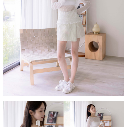
每筆NT$80，滿NT$1,500(含以上)免運費
易，需依本服務之必要範圍內提供個人資料，並將交易相關給付款項請求債
權轉讓予恩沛科技股份有限公司。
國家/地區配送
查看運費
２．關於個人資料處理事宜，請瀏覽以下網址：
https://aftee.tw/terms/#terms3
３．未成年的使用者請事先徵得法定代理人或監護人之同意方可使用
「AFTEE先享後付」，若未經同意申辦者引起之損失，本公司不負相關責
任。
４．使用「AFTEE先享後付」時，將依據個別帳號之用戶狀況，依本公司即
時審查核予不同之上限額度；若仍有額度不足之情形，本公司將視審查結果
請求用戶進行身份認證。
５．嚴禁一人註冊多個帳號或使用他人資訊註冊。若發現惡意使用之情形，
恩沛科技股份有限公司將有權停止該用戶之使用額度並採取法律行動。