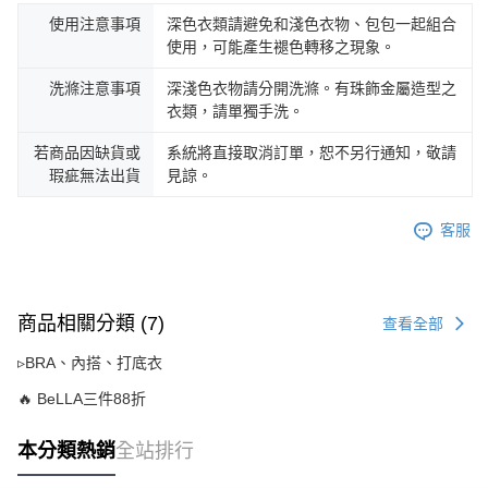
使用注意事項
深色衣類請避免和淺色衣物、包包一起組合
使用，可能產生褪色轉移之現象。
洗滌注意事項
深淺色衣物請分開洗滌。有珠飾金屬造型之
衣類，請單獨手洗。
若商品因缺貨或
系統將直接取消訂單，恕不另行通知，敬請
瑕疵無法出貨
見諒。
客服
商品相關分類 (7)
查看全部
▹BRA、內搭、打底衣
🔥 BeLLA三件88折
本分類熱銷
全站排行