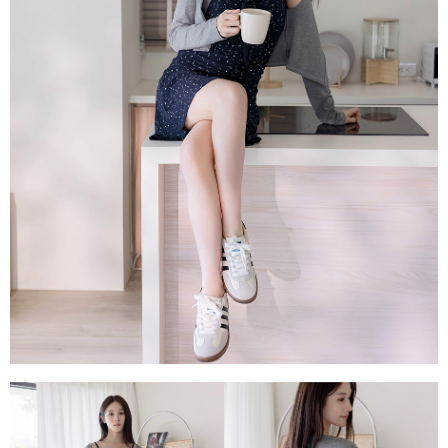
每筆NT$80，滿NT$1,500(含以上)免運費
易，需依本服務之必要範圍內提供個人資料，並將交易相關給付款項請求債
權轉讓予恩沛科技股份有限公司。
國家/地區配送
查看運費
２．關於個人資料處理事宜，請瀏覽以下網址：
https://aftee.tw/terms/#terms3
３．未成年的使用者請事先徵得法定代理人或監護人之同意方可使用
「AFTEE先享後付」，若未經同意申辦者引起之損失，本公司不負相關責
任。
４．使用「AFTEE先享後付」時，將依據個別帳號之用戶狀況，依本公司即
時審查核予不同之上限額度；若仍有額度不足之情形，本公司將視審查結果
請求用戶進行身份認證。
５．嚴禁一人註冊多個帳號或使用他人資訊註冊。若發現惡意使用之情形，
恩沛科技股份有限公司將有權停止該用戶之使用額度並採取法律行動。