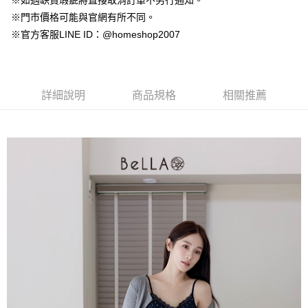
※如遇缺貨瑕疵將直接取消訂單不另行通知。
【大哥付你分期使用說明】
AFTEE先享後付
※門市價格可能與官網有所不同。
1.本服務由台灣大哥大提供，台灣大哥大用戶可立即使用無須另外申請。
2.付款方式選擇「大哥付你分期」，訂單成立後會自動跳轉到大哥付的交易
相關說明
※官方客服LINE ID：@homeshop2007
流程，驗證手機門號後，選擇欲分期的期數、繳款截止日，確認付款後即完
【關於「AFTEE先享後付」】
成交易。
ATM付款
AFTEE先享後付是「在收到商品之後才付款」的支付方式。 讓您購物簡單
3.實際核准額度、可分期數及費用金額請依後續交易確認頁面所載為準。
便利好安心！
4.訂單成立30分鐘內，如未前往確認交易或遇審核未通過，訂單將自動取
１．簡單：不需註冊會員、不需綁卡、不需儲值。
運送方式
消。如遇「轉專審核」未通過狀況，表示未達大哥付你分期系統評分，恕無
詳細說明
商品規格
相關推薦
２．便利：只要手機號碼，簡訊認證，即可結帳。
法說明評估內容。
３．安心：先確認商品／服務後，再付款。
付款後全家取貨
【繳款方式說明】
1.分期款項不併入電信帳單，「大哥付你分期」於每月結算日後寄送繳費提
免運費
【「AFTEE先享後付」結帳流程】
醒簡訊。
１．於結帳方式選擇「AFTEE先享後付」後，將跳轉至「AFTEE先享後付」
2.透過簡訊連結打開帳單後，可選擇「超商條碼／台灣大直營門市／銀行轉
付款後萊爾富取貨
結帳頁面，進行簡訊認證並確認金額後，即可完成結帳。
帳／街口支付／iPASS MONEY」等通路繳費。
２．訂單成立數日內，您將收到繳費通知簡訊。
免運費
３．收到繳費通知簡訊後14天內，點擊此簡訊中的連結，可透過四大超商／
【注意事項】
ATM／網路銀行／等多元方式進行付款，方視為交易完成。
付款後7-11取貨
1.本服務係由「台灣大哥大股份有限公司」（以下簡稱本公司）所提供，讓
※ 請注意：結帳手續完成當下不需立刻繳費，但若您需要取消訂單，請聯絡
用戶於交易時，得透過本服務購買商品或服務，並由商店將買賣／分期付款
免運費
購買商品的店家。未經商家同意取消之訂單仍視為有效，需透過AFTEE先享
買賣價金債權讓與本公司後，依約使用本公司帳單繳交帳款。
後付繳納相關費用。
2.基於同意付款使用「大哥付你分期」之契約關係目的，商店將以您的個人
一般商品宅配
※ 交易是否成功請以「AFTEE先享後付 」之結帳頁面顯示為準，若有關於
資料（包含姓名、電話或地址）提供予台灣大哥大進項蒐集、處理及利用，
是否繳費成功／繳費後需取消欲退款等相關疑問，請聯繫「AFTEE先享後付
免運費
由本公司與您本人進行分期帳單所需資料之確認、核對及更正。
客戶支援中心」
https://netprotections.freshdesk.com/support/home
3.完整用戶服務條款，請詳閱以下連結：
https://oppay.tw/userRule
付款後門市自取
【注意事項】
１．透過由恩沛科技股份有限公司提供之「AFTEE先享後付」服務完成之交