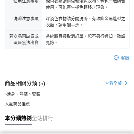
使用注意事項
深色衣類請避免和淺色衣物、包包一起組合
使用，可能產生褪色轉移之現象。
洗滌注意事項
深淺色衣物請分開洗滌。有珠飾金屬造型之
衣類，請單獨手洗。
若商品因缺貨或
系統將直接取消訂單，恕不另行通知，敬請
瑕疵無法出貨
見諒。
客服
商品相關分類 (5)
查看全部
▹連身、洋裝、套裝
人氣商品推薦
本分類熱銷
全站排行