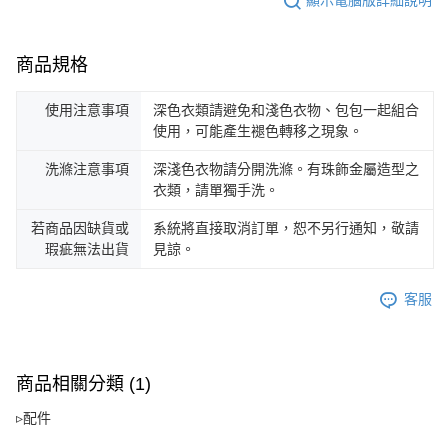
顯示電腦版詳細說明
商品規格
使用注意事項
深色衣類請避免和淺色衣物、包包一起組合
使用，可能產生褪色轉移之現象。
洗滌注意事項
深淺色衣物請分開洗滌。有珠飾金屬造型之
衣類，請單獨手洗。
若商品因缺貨或
系統將直接取消訂單，恕不另行通知，敬請
瑕疵無法出貨
見諒。
客服
商品相關分類 (1)
▹配件