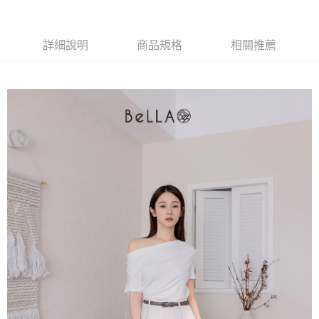
【大哥付你分期使用說明】
AFTEE先享後付
1.本服務由台灣大哥大提供，台灣大哥大用戶可立即使用無須另外申請。
2.付款方式選擇「大哥付你分期」，訂單成立後會自動跳轉到大哥付的交易
相關說明
流程，驗證手機門號後，選擇欲分期的期數、繳款截止日，確認付款後即完
詳細說明
商品規格
相關推薦
【關於「AFTEE先享後付」】
成交易。
ATM付款
AFTEE先享後付是「在收到商品之後才付款」的支付方式。 讓您購物簡單
3.實際核准額度、可分期數及費用金額請依後續交易確認頁面所載為準。
便利好安心！
4.訂單成立30分鐘內，如未前往確認交易或遇審核未通過，訂單將自動取
１．簡單：不需註冊會員、不需綁卡、不需儲值。
運送方式
消。如遇「轉專審核」未通過狀況，表示未達大哥付你分期系統評分，恕無
２．便利：只要手機號碼，簡訊認證，即可結帳。
法說明評估內容。
３．安心：先確認商品／服務後，再付款。
付款後全家取貨
【繳款方式說明】
1.分期款項不併入電信帳單，「大哥付你分期」於每月結算日後寄送繳費提
免運費
【「AFTEE先享後付」結帳流程】
醒簡訊。
１．於結帳方式選擇「AFTEE先享後付」後，將跳轉至「AFTEE先享後付」
2.透過簡訊連結打開帳單後，可選擇「超商條碼／台灣大直營門市／銀行轉
付款後萊爾富取貨
結帳頁面，進行簡訊認證並確認金額後，即可完成結帳。
帳／街口支付／iPASS MONEY」等通路繳費。
２．訂單成立數日內，您將收到繳費通知簡訊。
免運費
３．收到繳費通知簡訊後14天內，點擊此簡訊中的連結，可透過四大超商／
【注意事項】
ATM／網路銀行／等多元方式進行付款，方視為交易完成。
付款後7-11取貨
1.本服務係由「台灣大哥大股份有限公司」（以下簡稱本公司）所提供，讓
※ 請注意：結帳手續完成當下不需立刻繳費，但若您需要取消訂單，請聯絡
用戶於交易時，得透過本服務購買商品或服務，並由商店將買賣／分期付款
免運費
購買商品的店家。未經商家同意取消之訂單仍視為有效，需透過AFTEE先享
買賣價金債權讓與本公司後，依約使用本公司帳單繳交帳款。
後付繳納相關費用。
2.基於同意付款使用「大哥付你分期」之契約關係目的，商店將以您的個人
一般商品宅配
※ 交易是否成功請以「AFTEE先享後付 」之結帳頁面顯示為準，若有關於
資料（包含姓名、電話或地址）提供予台灣大哥大進項蒐集、處理及利用，
是否繳費成功／繳費後需取消欲退款等相關疑問，請聯繫「AFTEE先享後付
免運費
由本公司與您本人進行分期帳單所需資料之確認、核對及更正。
客戶支援中心」
https://netprotections.freshdesk.com/support/home
3.完整用戶服務條款，請詳閱以下連結：
https://oppay.tw/userRule
付款後門市自取
【注意事項】
１．透過由恩沛科技股份有限公司提供之「AFTEE先享後付」服務完成之交