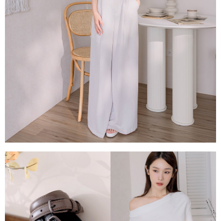
每筆NT$80，滿NT$1,500(含以上)免運費
易，需依本服務之必要範圍內提供個人資料，並將交易相關給付款項請求債
權轉讓予恩沛科技股份有限公司。
國家/地區配送
查看運費
２．關於個人資料處理事宜，請瀏覽以下網址：
https://aftee.tw/terms/#terms3
３．未成年的使用者請事先徵得法定代理人或監護人之同意方可使用
「AFTEE先享後付」，若未經同意申辦者引起之損失，本公司不負相關責
任。
４．使用「AFTEE先享後付」時，將依據個別帳號之用戶狀況，依本公司即
時審查核予不同之上限額度；若仍有額度不足之情形，本公司將視審查結果
請求用戶進行身份認證。
５．嚴禁一人註冊多個帳號或使用他人資訊註冊。若發現惡意使用之情形，
恩沛科技股份有限公司將有權停止該用戶之使用額度並採取法律行動。