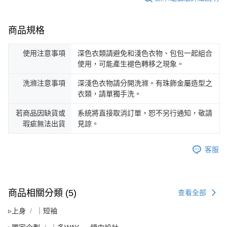
商品規格
使用注意事項
深色衣類請避免和淺色衣物、包包一起組合
使用，可能產生褪色轉移之現象。
洗滌注意事項
深淺色衣物請分開洗滌。有珠飾金屬造型之
衣類，請單獨手洗。
若商品因缺貨或
系統將直接取消訂單，恕不另行通知，敬請
瑕疵無法出貨
見諒。
客服
商品相關分類 (5)
查看全部
▹上身
｜短袖