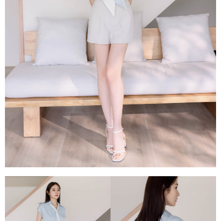
每筆NT$80，滿NT$1,500(含以上)免運費
易，需依本服務之必要範圍內提供個人資料，並將交易相關給付款項請求債
權轉讓予恩沛科技股份有限公司。
國家/地區配送
查看運費
２．關於個人資料處理事宜，請瀏覽以下網址：
https://aftee.tw/terms/#terms3
３．未成年的使用者請事先徵得法定代理人或監護人之同意方可使用
「AFTEE先享後付」，若未經同意申辦者引起之損失，本公司不負相關責
任。
４．使用「AFTEE先享後付」時，將依據個別帳號之用戶狀況，依本公司即
時審查核予不同之上限額度；若仍有額度不足之情形，本公司將視審查結果
請求用戶進行身份認證。
５．嚴禁一人註冊多個帳號或使用他人資訊註冊。若發現惡意使用之情形，
恩沛科技股份有限公司將有權停止該用戶之使用額度並採取法律行動。