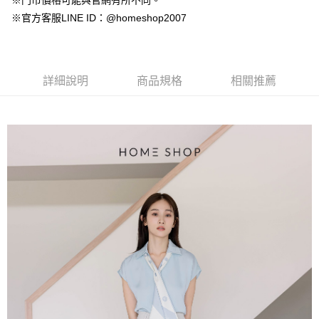
※門市價格可能與官網有所不同。
【大哥付你分期使用說明】
AFTEE先享後付
※官方客服LINE ID：@homeshop2007
1.本服務由台灣大哥大提供，台灣大哥大用戶可立即使用無須另外申請。
2.付款方式選擇「大哥付你分期」，訂單成立後會自動跳轉到大哥付的交易
相關說明
流程，驗證手機門號後，選擇欲分期的期數、繳款截止日，確認付款後即完
【關於「AFTEE先享後付」】
成交易。
ATM付款
AFTEE先享後付是「在收到商品之後才付款」的支付方式。 讓您購物簡單
3.實際核准額度、可分期數及費用金額請依後續交易確認頁面所載為準。
便利好安心！
詳細說明
商品規格
相關推薦
4.訂單成立30分鐘內，如未前往確認交易或遇審核未通過，訂單將自動取
１．簡單：不需註冊會員、不需綁卡、不需儲值。
運送方式
消。如遇「轉專審核」未通過狀況，表示未達大哥付你分期系統評分，恕無
２．便利：只要手機號碼，簡訊認證，即可結帳。
法說明評估內容。
３．安心：先確認商品／服務後，再付款。
付款後全家取貨
【繳款方式說明】
1.分期款項不併入電信帳單，「大哥付你分期」於每月結算日後寄送繳費提
免運費
【「AFTEE先享後付」結帳流程】
醒簡訊。
１．於結帳方式選擇「AFTEE先享後付」後，將跳轉至「AFTEE先享後付」
2.透過簡訊連結打開帳單後，可選擇「超商條碼／台灣大直營門市／銀行轉
付款後萊爾富取貨
結帳頁面，進行簡訊認證並確認金額後，即可完成結帳。
帳／街口支付／iPASS MONEY」等通路繳費。
２．訂單成立數日內，您將收到繳費通知簡訊。
免運費
３．收到繳費通知簡訊後14天內，點擊此簡訊中的連結，可透過四大超商／
【注意事項】
ATM／網路銀行／等多元方式進行付款，方視為交易完成。
付款後7-11取貨
1.本服務係由「台灣大哥大股份有限公司」（以下簡稱本公司）所提供，讓
※ 請注意：結帳手續完成當下不需立刻繳費，但若您需要取消訂單，請聯絡
用戶於交易時，得透過本服務購買商品或服務，並由商店將買賣／分期付款
免運費
購買商品的店家。未經商家同意取消之訂單仍視為有效，需透過AFTEE先享
買賣價金債權讓與本公司後，依約使用本公司帳單繳交帳款。
後付繳納相關費用。
2.基於同意付款使用「大哥付你分期」之契約關係目的，商店將以您的個人
一般商品宅配
※ 交易是否成功請以「AFTEE先享後付 」之結帳頁面顯示為準，若有關於
資料（包含姓名、電話或地址）提供予台灣大哥大進項蒐集、處理及利用，
是否繳費成功／繳費後需取消欲退款等相關疑問，請聯繫「AFTEE先享後付
免運費
由本公司與您本人進行分期帳單所需資料之確認、核對及更正。
客戶支援中心」
https://netprotections.freshdesk.com/support/home
3.完整用戶服務條款，請詳閱以下連結：
https://oppay.tw/userRule
付款後門市自取
【注意事項】
１．透過由恩沛科技股份有限公司提供之「AFTEE先享後付」服務完成之交