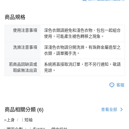
商品規格
使用注意事項
深色衣類請避免和淺色衣物、包包一起組合
使用，可能產生褪色轉移之現象。
洗滌注意事項
深淺色衣物請分開洗滌。有珠飾金屬造型之
衣類，請單獨手洗。
若商品因缺貨或
系統將直接取消訂單，恕不另行通知，敬請
瑕疵無法出貨
見諒。
客服
商品相關分類 (6)
查看全部
▹上身
｜短袖