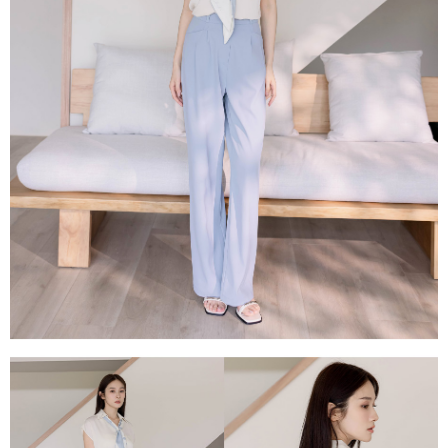
每筆NT$80，滿NT$1,500(含以上)免運費
易，需依本服務之必要範圍內提供個人資料，並將交易相關給付款項請求債
權轉讓予恩沛科技股份有限公司。
國家/地區配送
查看運費
２．關於個人資料處理事宜，請瀏覽以下網址：
https://aftee.tw/terms/#terms3
３．未成年的使用者請事先徵得法定代理人或監護人之同意方可使用
「AFTEE先享後付」，若未經同意申辦者引起之損失，本公司不負相關責
任。
４．使用「AFTEE先享後付」時，將依據個別帳號之用戶狀況，依本公司即
時審查核予不同之上限額度；若仍有額度不足之情形，本公司將視審查結果
請求用戶進行身份認證。
５．嚴禁一人註冊多個帳號或使用他人資訊註冊。若發現惡意使用之情形，
恩沛科技股份有限公司將有權停止該用戶之使用額度並採取法律行動。