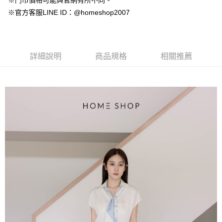
※門市價格可能與官網有所不同。
【大哥付你分期使用說明】
AFTEE先享後付
※官方客服LINE ID：@homeshop2007
1.本服務由台灣大哥大提供，台灣大哥大用戶可立即使用無須另外申請。
2.付款方式選擇「大哥付你分期」，訂單成立後會自動跳轉到大哥付的交易
相關說明
流程，驗證手機門號後，選擇欲分期的期數、繳款截止日，確認付款後即完
【關於「AFTEE先享後付」】
成交易。
ATM付款
AFTEE先享後付是「在收到商品之後才付款」的支付方式。 讓您購物簡單
3.實際核准額度、可分期數及費用金額請依後續交易確認頁面所載為準。
便利好安心！
詳細說明
商品規格
相關推薦
4.訂單成立30分鐘內，如未前往確認交易或遇審核未通過，訂單將自動取
１．簡單：不需註冊會員、不需綁卡、不需儲值。
運送方式
消。如遇「轉專審核」未通過狀況，表示未達大哥付你分期系統評分，恕無
２．便利：只要手機號碼，簡訊認證，即可結帳。
法說明評估內容。
３．安心：先確認商品／服務後，再付款。
付款後全家取貨
【繳款方式說明】
1.分期款項不併入電信帳單，「大哥付你分期」於每月結算日後寄送繳費提
免運費
【「AFTEE先享後付」結帳流程】
醒簡訊。
１．於結帳方式選擇「AFTEE先享後付」後，將跳轉至「AFTEE先享後付」
2.透過簡訊連結打開帳單後，可選擇「超商條碼／台灣大直營門市／銀行轉
付款後萊爾富取貨
結帳頁面，進行簡訊認證並確認金額後，即可完成結帳。
帳／街口支付／iPASS MONEY」等通路繳費。
２．訂單成立數日內，您將收到繳費通知簡訊。
免運費
３．收到繳費通知簡訊後14天內，點擊此簡訊中的連結，可透過四大超商／
【注意事項】
ATM／網路銀行／等多元方式進行付款，方視為交易完成。
付款後7-11取貨
1.本服務係由「台灣大哥大股份有限公司」（以下簡稱本公司）所提供，讓
※ 請注意：結帳手續完成當下不需立刻繳費，但若您需要取消訂單，請聯絡
用戶於交易時，得透過本服務購買商品或服務，並由商店將買賣／分期付款
免運費
購買商品的店家。未經商家同意取消之訂單仍視為有效，需透過AFTEE先享
買賣價金債權讓與本公司後，依約使用本公司帳單繳交帳款。
後付繳納相關費用。
2.基於同意付款使用「大哥付你分期」之契約關係目的，商店將以您的個人
一般商品宅配
※ 交易是否成功請以「AFTEE先享後付 」之結帳頁面顯示為準，若有關於
資料（包含姓名、電話或地址）提供予台灣大哥大進項蒐集、處理及利用，
是否繳費成功／繳費後需取消欲退款等相關疑問，請聯繫「AFTEE先享後付
免運費
由本公司與您本人進行分期帳單所需資料之確認、核對及更正。
客戶支援中心」
https://netprotections.freshdesk.com/support/home
3.完整用戶服務條款，請詳閱以下連結：
https://oppay.tw/userRule
付款後門市自取
【注意事項】
１．透過由恩沛科技股份有限公司提供之「AFTEE先享後付」服務完成之交